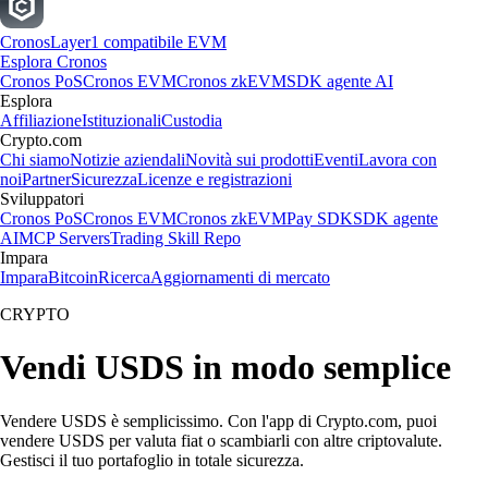
Cronos
Layer1 compatibile EVM
Esplora Cronos
Cronos PoS
Cronos EVM
Cronos zkEVM
SDK agente AI
Esplora
Affiliazione
Istituzionali
Custodia
Crypto.com
Chi siamo
Notizie aziendali
Novità sui prodotti
Eventi
Lavora con
noi
Partner
Sicurezza
Licenze e registrazioni
Sviluppatori
Cronos PoS
Cronos EVM
Cronos zkEVM
Pay SDK
SDK agente
AI
MCP Servers
Trading Skill Repo
Impara
Impara
Bitcoin
Ricerca
Aggiornamenti di mercato
CRYPTO
Vendi USDS in modo semplice
Vendere USDS è semplicissimo. Con l'app di Crypto.com, puoi
vendere USDS per valuta fiat o scambiarli con altre criptovalute.
Gestisci il tuo portafoglio in totale sicurezza.