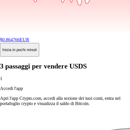
$
0.864766
EUR
-0.01
%
24H
Buy
Inizia in pochi minuti
3 passaggi per vendere USDS
1
Accedi l'app
Apri l'app Crypto.com, accedi alla sezione dei tuoi conti, entra nel
portafoglio crypto e visualizza il saldo di Bitcoin.