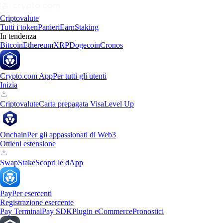
Criptovalute
Tutti i token
Panieri
Earn
Staking
In tendenza
Bitcoin
Ethereum
XRP
Dogecoin
Cronos
Crypto.com App
Per tutti gli utenti
Inizia
Criptovalute
Carta prepagata Visa
Level Up
Onchain
Per gli appassionati di Web3
Ottieni estensione
Swap
Stake
Scopri le dApp
Pay
Per esercenti
Registrazione esercente
Pay Terminal
Pay SDK
Plugin eCommerce
Pronostici