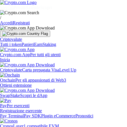
Mercati
Privati
Aziende
Scopri
/
Accedi
Registrati
Criptovalute
Tutti i token
Panieri
Earn
Staking
Crypto.com App
Per tutti gli utenti
Inizia
Criptovalute
Carta prepagata Visa
Level Up
Onchain
Per gli appassionati di Web3
Ottieni estensione
Swap
Stake
Scopri le dApp
Pay
Per esercenti
Registrazione esercente
Pay Terminal
Pay SDK
Plugin eCommerce
Pronostici
Cronos
Layer1 compatibile EVM