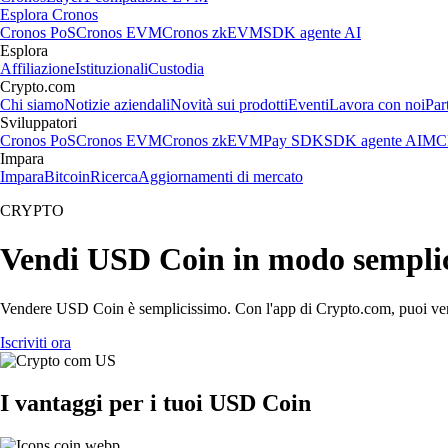
Esplora Cronos
Cronos PoS
Cronos EVM
Cronos zkEVM
SDK agente AI
Esplora
Affiliazione
Istituzionali
Custodia
Crypto.com
Chi siamo
Notizie aziendali
Novità sui prodotti
Eventi
Lavora con noi
Par
Sviluppatori
Cronos PoS
Cronos EVM
Cronos zkEVM
Pay SDK
SDK agente AI
MCP
Impara
Impara
Bitcoin
Ricerca
Aggiornamenti di mercato
CRYPTO
Vendi USD Coin in modo sempli
Vendere USD Coin è semplicissimo. Con l'app di Crypto.com, puoi vendere
Iscriviti ora
I vantaggi per i tuoi USD Coin