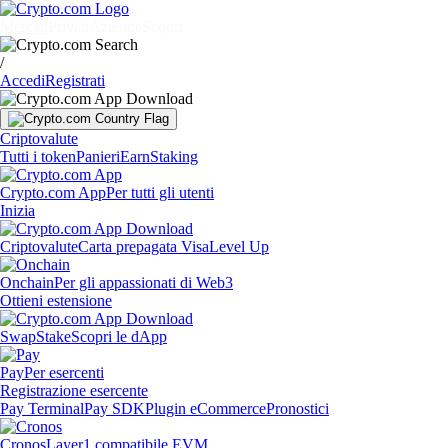
Mercati
Privati
Aziende
Scopri
/
Accedi
Registrati
Criptovalute
Tutti i token
Panieri
Earn
Staking
Crypto.com App
Per tutti gli utenti
Inizia
Criptovalute
Carta prepagata Visa
Level Up
Onchain
Per gli appassionati di Web3
Ottieni estensione
Swap
Stake
Scopri le dApp
Pay
Per esercenti
Registrazione esercente
Pay Terminal
Pay SDK
Plugin eCommerce
Pronostici
Cronos
Layer1 compatibile EVM