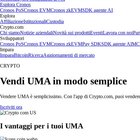
Esplora Cronos
Cronos PoS
Cronos EVM
Cronos zkEVM
SDK agente AI
Esplora
Affiliazione
Istituzionali
Custodia
Crypto.com
Chi siamo
Notizie aziendali
Novità sui prodotti
Eventi
Lavora con noi
Par
Sviluppatori
Cronos PoS
Cronos EVM
Cronos zkEVM
Pay SDK
SDK agente AI
MCP
Impara
Impara
Bitcoin
Ricerca
Aggiornamenti di mercato
CRYPTO
Vendi UMA in modo semplice
Vendere UMA è semplicissimo. Con l'app di Crypto.com, puoi vendere UMA 
Iscriviti ora
I vantaggi per i tuoi UMA