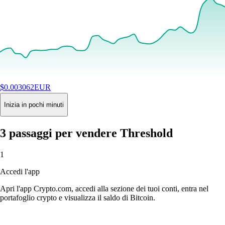
$
0.003062
EUR
+
5.51
%
24H
Buy
Inizia in pochi minuti
3 passaggi per vendere Threshold
1
Accedi l'app
Apri l'app Crypto.com, accedi alla sezione dei tuoi conti, entra nel
portafoglio crypto e visualizza il saldo di Bitcoin.