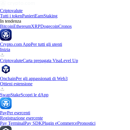
Criptovalute
Tutti i token
Panieri
Earn
Staking
In tendenza
Bitcoin
Ethereum
XRP
Dogecoin
Cronos
Crypto.com App
Per tutti gli utenti
Inizia
Criptovalute
Carta prepagata Visa
Level Up
Onchain
Per gli appassionati di Web3
Ottieni estensione
Swap
Stake
Scopri le dApp
Pay
Per esercenti
Registrazione esercente
Pay Terminal
Pay SDK
Plugin eCommerce
Pronostici