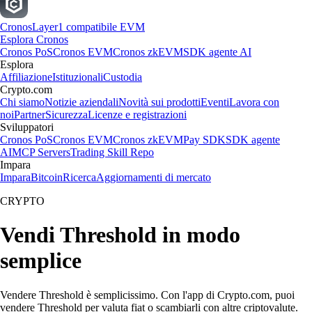
Cronos
Layer1 compatibile EVM
Esplora Cronos
Cronos PoS
Cronos EVM
Cronos zkEVM
SDK agente AI
Esplora
Affiliazione
Istituzionali
Custodia
Crypto.com
Chi siamo
Notizie aziendali
Novità sui prodotti
Eventi
Lavora con
noi
Partner
Sicurezza
Licenze e registrazioni
Sviluppatori
Cronos PoS
Cronos EVM
Cronos zkEVM
Pay SDK
SDK agente
AI
MCP Servers
Trading Skill Repo
Impara
Impara
Bitcoin
Ricerca
Aggiornamenti di mercato
CRYPTO
Vendi Threshold in modo
semplice
Vendere Threshold è semplicissimo. Con l'app di Crypto.com, puoi
vendere Threshold per valuta fiat o scambiarli con altre criptovalute.