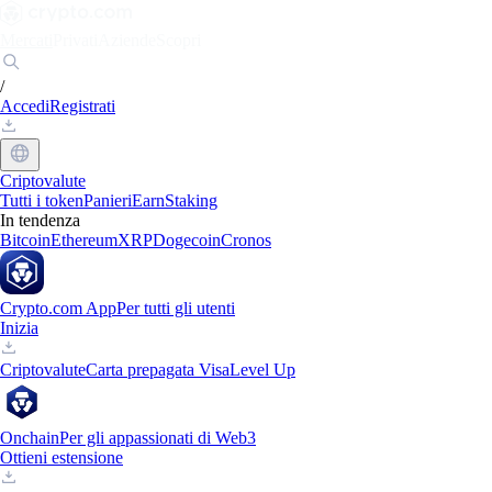
Mercati
Privati
Aziende
Scopri
/
Accedi
Registrati
Criptovalute
Tutti i token
Panieri
Earn
Staking
In tendenza
Bitcoin
Ethereum
XRP
Dogecoin
Cronos
Crypto.com App
Per tutti gli utenti
Inizia
Criptovalute
Carta prepagata Visa
Level Up
Onchain
Per gli appassionati di Web3
Ottieni estensione