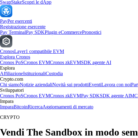
Swap
Stake
Scopri le dApp
Pay
Per esercenti
Registrazione esercente
Pay Terminal
Pay SDK
Plugin eCommerce
Pronostici
Cronos
Layer1 compatibile EVM
Esplora Cronos
Cronos PoS
Cronos EVM
Cronos zkEVM
SDK agente AI
Esplora
Affiliazione
Istituzionali
Custodia
Crypto.com
Chi siamo
Notizie aziendali
Novità sui prodotti
Eventi
Lavora con noi
Par
Sviluppatori
Cronos PoS
Cronos EVM
Cronos zkEVM
Pay SDK
SDK agente AI
MCP
Impara
Impara
Bitcoin
Ricerca
Aggiornamenti di mercato
CRYPTO
Vendi The Sandbox in modo sem