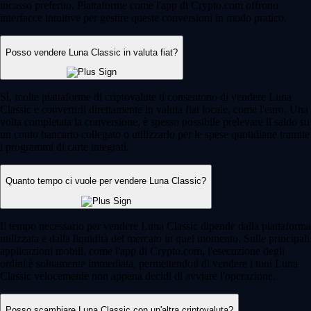
incasso preferito. Piattaforme come l'app di Crypto.com offrono
interfacce intuitive per gestire queste conversioni in modo pratico.
Posso vendere Luna Classic in valuta fiat?
Sì, molte piattaforme di criptovalute ti consentono di vendere Luna
Classic e convertirli direttamente in valuta fiat locale, come l'euro. Una
volta completata la conversione, è spesso possibile prelevare il saldo su
un conto bancario collegato o utilizzarlo per le spese quotidiane tramite
i programmi di carte integrati.
Quanto tempo ci vuole per vendere Luna Classic?
Il tempo necessario per vendere Luna Classic dipende dalla piattaforma
utilizzata e dalla liquidità del mercato in quel momento. Sulle principali
applicazioni mobili, come l'app di Crypto.com, l'esecuzione degli
ordini è solitamente immediata, permettendoti di vendere i tuoi Luna
Classic velocemente non appena decidi di avviare l'operazione.
Posso scambiare Luna Classic con un'altra criptovaluta?