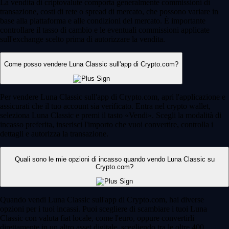
La vendita di criptovalute comporta generalmente commissioni di
transazione, costi di rete o spread di mercato, che possono variare in
base alla piattaforma e alle condizioni del mercato. È importante
controllare il tasso di cambio e le eventuali commissioni applicate
sull'exchange scelto prima di autorizzare la vendita.
Come posso vendere Luna Classic sull'app di Crypto.com?
Per vendere Luna Classic sull'app di Crypto.com, apri l'applicazione e
assicurati che il tuo account sia verificato. Entra nel crypto wallet,
seleziona Luna Classic e premi il tasto «Vendi». Scegli la modalità di
incasso preferita, inserisci l'importo che vuoi convertire, controlla i
dettagli e autorizza la transazione.
Quali sono le mie opzioni di incasso quando vendo Luna Classic su
Crypto.com?
Quando vendi Luna Classic sull'app di Crypto.com, hai diverse
opzioni per i tuoi incassi. Puoi scegliere di scambiare i tuoi Luna
Classic con valuta fiat locale, come l'euro, oppure convertirli
direttamente in un altro asset digitale, scegliendo tra le oltre 400