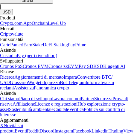
Italiano
|
USD
Prodotti
Crypto.com App
Onchain
Level Up
Mercati
Criptovalute
Funzionalità
Carte
Panieri
Earn
Stake
DeFi Staking
Pay
Prime
Aziende
Custodia
Pay (per i rivenditori)
Sviluppatori
Cronos PoS
Cronos EVM
Cronos zkEVM
Pay SDK
SDK agenti AI
Risorse
Ricerca
Aggiornamenti di mercato
Impara
Convertitore BTC/
USD
Glossario
Widget di prezzo
Bot Telegram
Informativa sui
reclami
Assistenza
Panoramica crypto
Azienda
Chi siamo
Piano di sviluppo
Lavora con noi
Partner
Sicurezza
Prova di
riserva
Affiliazione
Licenze e registrazioni
Hub esplorazione crypto-
asset
Sostenibilità ambientale
Capitale
Verifica
Politica sui conflitti di
interesse
Aggiornamenti
X
Novità sui
prodotti
Eventi
Reddit
Discord
Instagram
Facebook
Linkedin
TradingView