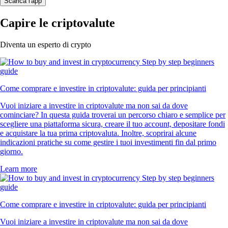
Scarica l'app
Capire le criptovalute
Diventa un esperto di crypto
Come comprare e investire in criptovalute: guida per principianti
Vuoi iniziare a investire in criptovalute ma non sai da dove
cominciare? In questa guida troverai un percorso chiaro e semplice per
scegliere una piattaforma sicura, creare il tuo account, depositare fondi
e acquistare la tua prima criptovaluta. Inoltre, scoprirai alcune
indicazioni pratiche su come gestire i tuoi investimenti fin dal primo
giorno.
Learn more
Come comprare e investire in criptovalute: guida per principianti
Vuoi iniziare a investire in criptovalute ma non sai da dove