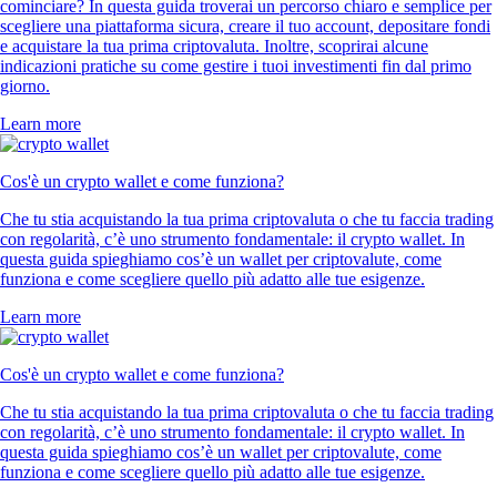
cominciare? In questa guida troverai un percorso chiaro e semplice per
scegliere una piattaforma sicura, creare il tuo account, depositare fondi
e acquistare la tua prima criptovaluta. Inoltre, scoprirai alcune
indicazioni pratiche su come gestire i tuoi investimenti fin dal primo
giorno.
Learn more
Cos'è un crypto wallet e come funziona?
Che tu stia acquistando la tua prima criptovaluta o che tu faccia trading
con regolarità, c’è uno strumento fondamentale: il crypto wallet. In
questa guida spieghiamo cos’è un wallet per criptovalute, come
funziona e come scegliere quello più adatto alle tue esigenze.
Learn more
Cos'è un crypto wallet e come funziona?
Che tu stia acquistando la tua prima criptovaluta o che tu faccia trading
con regolarità, c’è uno strumento fondamentale: il crypto wallet. In
questa guida spieghiamo cos’è un wallet per criptovalute, come
funziona e come scegliere quello più adatto alle tue esigenze.