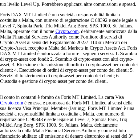
tuo livello Level Up. Potrebbero applicarsi altre commissioni e spread.
Foris DAX MT Limited è una società a responsabilità limitata
costituita a Malta, con numero di registrazione C 88392 e sede legale a
Level 7, Spinola Park, Triq Mikiel Ang Borg, SPK 1000, St. Julians,
Malta, operante con il nome
Crypto.com
, debitamente autorizzata dalla
Malta Financial Services Authority come Fornitore di servizi di
Crypto-Asset ai sensi del Regolamento 2023/1114 sui Mercati dei
Crypto-Asset, recepito a Malta dal Markets in Crypto Assets Act. Foris
DAX MT Limited è autorizzata a fornire i seguenti servizi: 1. Scambio
di crypto-asset con fondi; 2. Scambio di crypto-asset con altri crypto-
asset; 3. Ricezione e trasmissione di ordini di crypto-asset per conto dei
clienti; 4. Esecuzione di ordini di crypto-asset per conto dei clienti; 5.
Servizi di trasferimento di crypto-asset per conto dei clienti; 6.
Custodia e gestione di crypto-asset per conto dei clienti.
Il conto in contanti è fornito da Foris MT Limited. La carta Visa
Crypto.com
è emessa e promossa da Foris MT Limited ai sensi della
sua licenza Visa Principal Member (Issuing). Foris MT Limited è una
società a responsabilità limitata costituita a Malta, con numero di
registrazione C 90348 e sede legale al Level 7, Spinola Park, Triq
Mikiel Ang Borg, SPK 1000, St. Julians, Malta, debitamente
autorizzata dalla Malta Financial Services Authority come istituto
finanziario abilitato all’emissione di denaro elettronico ai sensi del 3°