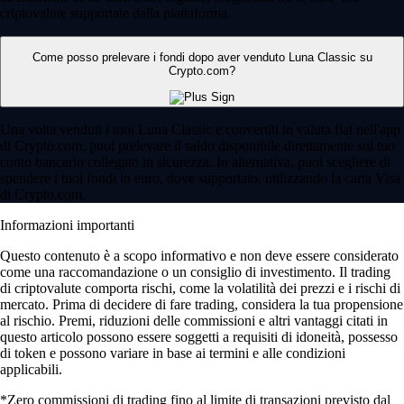
criptovalute supportate dalla piattaforma.
Come posso prelevare i fondi dopo aver venduto Luna Classic su
Crypto.com?
Una volta venduti i tuoi Luna Classic e convertiti in valuta fiat nell'app
di Crypto.com, puoi prelevare il saldo disponibile direttamente sul tuo
conto bancario collegato in sicurezza. In alternativa, puoi scegliere di
spendere i tuoi fondi in euro, dove supportato, utilizzando la carta Visa
di Crypto.com.
Informazioni importanti
Questo contenuto è a scopo informativo e non deve essere considerato
come una raccomandazione o un consiglio di investimento. Il trading
di criptovalute comporta rischi, come la volatilità dei prezzi e i rischi di
mercato. Prima di decidere di fare trading, considera la tua propensione
al rischio. Premi, riduzioni delle commissioni e altri vantaggi citati in
questo articolo possono essere soggetti a requisiti di idoneità, possesso
di token e possono variare in base ai termini e alle condizioni
applicabili.
*Zero commissioni di trading fino al limite di transazioni previsto dal