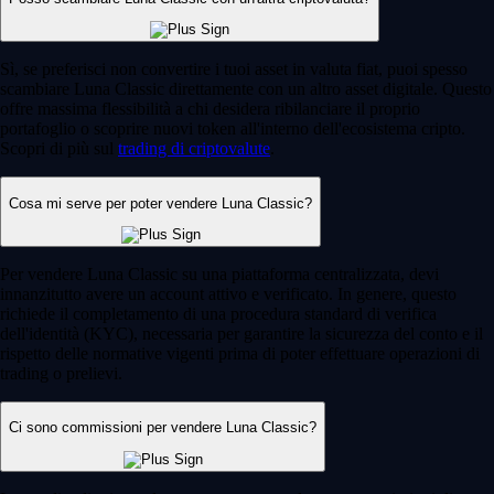
Sì, se preferisci non convertire i tuoi asset in valuta fiat, puoi spesso
scambiare Luna Classic direttamente con un altro asset digitale. Questo
offre massima flessibilità a chi desidera ribilanciare il proprio
portafoglio o scoprire nuovi token all'interno dell'ecosistema cripto.
Scopri di più sul
trading di criptovalute
.
Cosa mi serve per poter vendere Luna Classic?
Per vendere Luna Classic su una piattaforma centralizzata, devi
innanzitutto avere un account attivo e verificato. In genere, questo
richiede il completamento di una procedura standard di verifica
dell'identità (KYC), necessaria per garantire la sicurezza del conto e il
rispetto delle normative vigenti prima di poter effettuare operazioni di
trading o prelievi.
Ci sono commissioni per vendere Luna Classic?