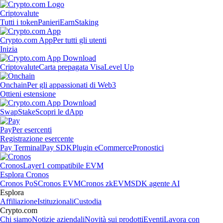
Criptovalute
Tutti i token
Panieri
Earn
Staking
Crypto.com App
Per tutti gli utenti
Inizia
Criptovalute
Carta prepagata Visa
Level Up
Onchain
Per gli appassionati di Web3
Ottieni estensione
Swap
Stake
Scopri le dApp
Pay
Per esercenti
Registrazione esercente
Pay Terminal
Pay SDK
Plugin eCommerce
Pronostici
Cronos
Layer1 compatibile EVM
Esplora Cronos
Cronos PoS
Cronos EVM
Cronos zkEVM
SDK agente AI
Esplora
Affiliazione
Istituzionali
Custodia
Crypto.com
Chi siamo
Notizie aziendali
Novità sui prodotti
Eventi
Lavora con