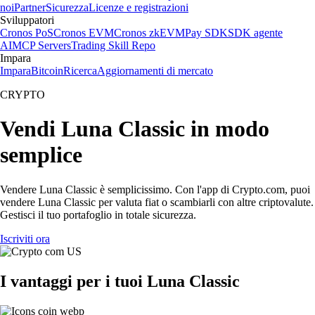
noi
Partner
Sicurezza
Licenze e registrazioni
Sviluppatori
Cronos PoS
Cronos EVM
Cronos zkEVM
Pay SDK
SDK agente
AI
MCP Servers
Trading Skill Repo
Impara
Impara
Bitcoin
Ricerca
Aggiornamenti di mercato
CRYPTO
Vendi Luna Classic in modo
semplice
Vendere Luna Classic è semplicissimo. Con l'app di Crypto.com, puoi
vendere Luna Classic per valuta fiat o scambiarli con altre criptovalute.
Gestisci il tuo portafoglio in totale sicurezza.
Iscriviti ora
I vantaggi per i tuoi Luna Classic