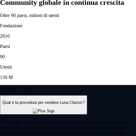
Community globale in continua crescita
Oltre 90 paesi, milioni di utenti
Fondazione
2016
Paesi
90
Utenti
150 M
Domande frequenti
Qual è la procedura per vendere Luna Classic?
Per vendere Luna Classic si utilizza solitamente un exchange o una
piattaforma di criptovalute per convertire i propri asset digitali. Basta
entrare nel portafoglio, selezionare l'asset e scegliere il metodo di