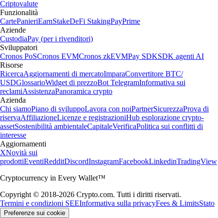
Criptovalute
Funzionalità
Carte
Panieri
Earn
Stake
DeFi Staking
Pay
Prime
Aziende
Custodia
Pay (per i rivenditori)
Sviluppatori
Cronos PoS
Cronos EVM
Cronos zkEVM
Pay SDK
SDK agenti AI
Risorse
Ricerca
Aggiornamenti di mercato
Impara
Convertitore BTC/
USD
Glossario
Widget di prezzo
Bot Telegram
Informativa sui
reclami
Assistenza
Panoramica crypto
Azienda
Chi siamo
Piano di sviluppo
Lavora con noi
Partner
Sicurezza
Prova di
riserva
Affiliazione
Licenze e registrazioni
Hub esplorazione crypto-
asset
Sostenibilità ambientale
Capitale
Verifica
Politica sui conflitti di
interesse
Aggiornamenti
X
Novità sui
prodotti
Eventi
Reddit
Discord
Instagram
Facebook
Linkedin
TradingView
Cryptocurrency in Every Wallet™
Copyright © 2018-2026 Crypto.com. Tutti i diritti riservati.
Termini e condizioni SEE
Informativa sulla privacy
Fees & Limits
Stato
Preferenze sui cookie