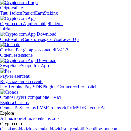
Criptovalute
Tutti i token
Panieri
Earn
Staking
Crypto.com App
Per tutti gli utenti
Inizia
Criptovalute
Carta prepagata Visa
Level Up
Onchain
Per gli appassionati di Web3
Ottieni estensione
Swap
Stake
Scopri le dApp
Pay
Per esercenti
Registrazione esercente
Pay Terminal
Pay SDK
Plugin eCommerce
Pronostici
Cronos
Layer1 compatibile EVM
Esplora Cronos
Cronos PoS
Cronos EVM
Cronos zkEVM
SDK agente AI
Esplora
Affiliazione
Istituzionali
Custodia
Crypto.com
Chi siamo
Notizie aziendali
Novità sui prodotti
Eventi
Lavora con