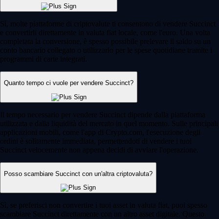
Sì, molte piattaforme di criptovalute ti consentono di vendere Succinct
e convertirli direttamente in valuta fiat locale, come l'euro. Una volta
completata la conversione, è spesso possibile prelevare il saldo su un
conto bancario collegato o utilizzarlo per le spese quotidiane tramite i
programmi di carte integrati.
Quanto tempo ci vuole per vendere Succinct?
Il tempo necessario per vendere Succinct dipende dalla piattaforma
utilizzata e dalla liquidità del mercato in quel momento. Sulle principali
applicazioni mobili, come l'app di Crypto.com, l'esecuzione degli
ordini è solitamente immediata, permettendoti di vendere i tuoi
Succinct velocemente non appena decidi di avviare l'operazione.
Posso scambiare Succinct con un'altra criptovaluta?
Sì, se preferisci non convertire i tuoi asset in valuta fiat, puoi spesso
scambiare Succinct direttamente con un altro asset digitale. Questo