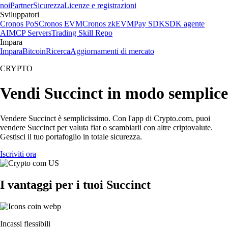
noi
Partner
Sicurezza
Licenze e registrazioni
Sviluppatori
Cronos PoS
Cronos EVM
Cronos zkEVM
Pay SDK
SDK agente
AI
MCP Servers
Trading Skill Repo
Impara
Impara
Bitcoin
Ricerca
Aggiornamenti di mercato
CRYPTO
Vendi Succinct in modo semplice
Vendere Succinct è semplicissimo. Con l'app di Crypto.com, puoi
vendere Succinct per valuta fiat o scambiarli con altre criptovalute.
Gestisci il tuo portafoglio in totale sicurezza.
Iscriviti ora
I vantaggi per i tuoi Succinct
Incassi flessibili