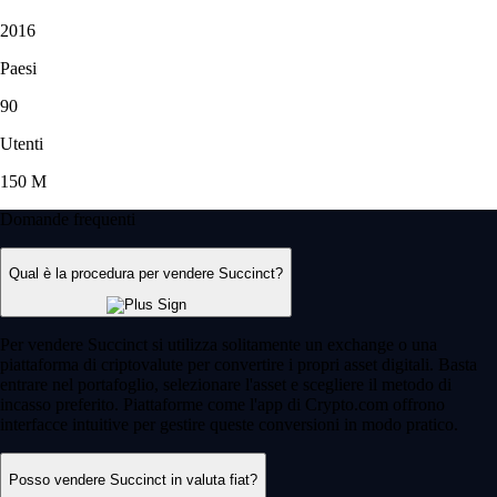
2016
Paesi
90
Utenti
150 M
Domande frequenti
Qual è la procedura per vendere Succinct?
Per vendere Succinct si utilizza solitamente un exchange o una
piattaforma di criptovalute per convertire i propri asset digitali. Basta
entrare nel portafoglio, selezionare l'asset e scegliere il metodo di
incasso preferito. Piattaforme come l'app di Crypto.com offrono
interfacce intuitive per gestire queste conversioni in modo pratico.
Posso vendere Succinct in valuta fiat?