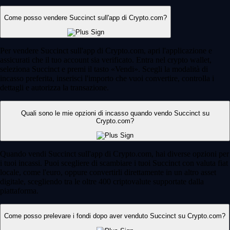
Come posso vendere Succinct sull'app di Crypto.com?
Per vendere Succinct sull'app di Crypto.com, apri l'applicazione e
assicurati che il tuo account sia verificato. Entra nel crypto wallet,
seleziona Succinct e premi il tasto «Vendi». Scegli la modalità di
incasso preferita, inserisci l'importo che vuoi convertire, controlla i
dettagli e autorizza la transazione.
Quali sono le mie opzioni di incasso quando vendo Succinct su
Crypto.com?
Quando vendi Succinct sull'app di Crypto.com, hai diverse opzioni per
i tuoi incassi. Puoi scegliere di scambiare i tuoi Succinct con valuta fiat
locale, come l'euro, oppure convertirli direttamente in un altro asset
digitale, scegliendo tra le oltre 400 criptovalute supportate dalla
piattaforma.
Come posso prelevare i fondi dopo aver venduto Succinct su Crypto.com?