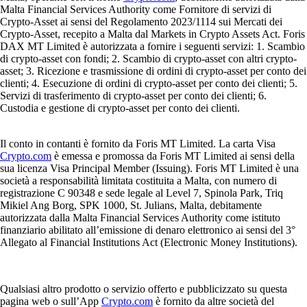
Malta Financial Services Authority come Fornitore di servizi di
Crypto-Asset ai sensi del Regolamento 2023/1114 sui Mercati dei
Crypto-Asset, recepito a Malta dal Markets in Crypto Assets Act. Foris
DAX MT Limited è autorizzata a fornire i seguenti servizi: 1. Scambio
di crypto-asset con fondi; 2. Scambio di crypto-asset con altri crypto-
asset; 3. Ricezione e trasmissione di ordini di crypto-asset per conto dei
clienti; 4. Esecuzione di ordini di crypto-asset per conto dei clienti; 5.
Servizi di trasferimento di crypto-asset per conto dei clienti; 6.
Custodia e gestione di crypto-asset per conto dei clienti.
Il conto in contanti è fornito da Foris MT Limited. La carta Visa
Crypto.com
è emessa e promossa da Foris MT Limited ai sensi della
sua licenza Visa Principal Member (Issuing). Foris MT Limited è una
società a responsabilità limitata costituita a Malta, con numero di
registrazione C 90348 e sede legale al Level 7, Spinola Park, Triq
Mikiel Ang Borg, SPK 1000, St. Julians, Malta, debitamente
autorizzata dalla Malta Financial Services Authority come istituto
finanziario abilitato all’emissione di denaro elettronico ai sensi del 3°
Allegato al Financial Institutions Act (Electronic Money Institutions).
Qualsiasi altro prodotto o servizio offerto e pubblicizzato su questa
pagina web o sull’App
Crypto.com
è fornito da altre società del