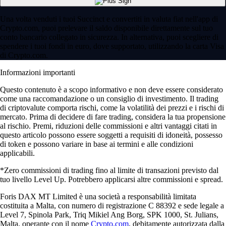
Una volta venduti i tuoi Succinct e convertiti in valuta fiat nell'app di
Crypto.com, puoi prelevare il saldo disponibile direttamente sul tuo
conto bancario collegato in sicurezza. In alternativa, puoi scegliere di
spendere i tuoi fondi in euro, dove supportato, utilizzando la carta Visa
di Crypto.com.
Informazioni importanti
Questo contenuto è a scopo informativo e non deve essere considerato
come una raccomandazione o un consiglio di investimento. Il trading
di criptovalute comporta rischi, come la volatilità dei prezzi e i rischi di
mercato. Prima di decidere di fare trading, considera la tua propensione
al rischio. Premi, riduzioni delle commissioni e altri vantaggi citati in
questo articolo possono essere soggetti a requisiti di idoneità, possesso
di token e possono variare in base ai termini e alle condizioni
applicabili.
*Zero commissioni di trading fino al limite di transazioni previsto dal
tuo livello Level Up. Potrebbero applicarsi altre commissioni e spread.
Foris DAX MT Limited è una società a responsabilità limitata
costituita a Malta, con numero di registrazione C 88392 e sede legale a
Level 7, Spinola Park, Triq Mikiel Ang Borg, SPK 1000, St. Julians,
Malta, operante con il nome
Crypto.com
, debitamente autorizzata dalla