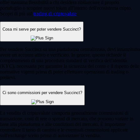
offre massima flessibilità a chi desidera ribilanciare il proprio
portafoglio o scoprire nuovi token all'interno dell'ecosistema cripto.
Scopri di più sul
trading di criptovalute
.
Cosa mi serve per poter vendere Succinct?
Per vendere Succinct su una piattaforma centralizzata, devi innanzitutto
avere un account attivo e verificato. In genere, questo richiede il
completamento di una procedura standard di verifica dell'identità
(KYC), necessaria per garantire la sicurezza del conto e il rispetto delle
normative vigenti prima di poter effettuare operazioni di trading o
prelievi.
Ci sono commissioni per vendere Succinct?
La vendita di criptovalute comporta generalmente commissioni di
transazione, costi di rete o spread di mercato, che possono variare in
base alla piattaforma e alle condizioni del mercato. È importante
controllare il tasso di cambio e le eventuali commissioni applicate
sull'exchange scelto prima di autorizzare la vendita.