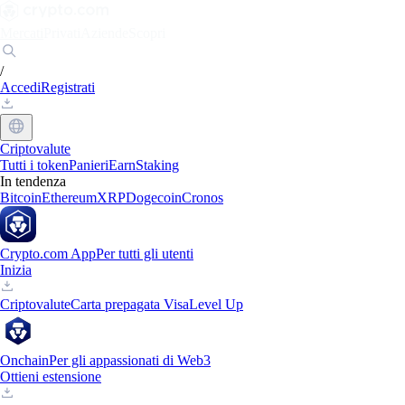
Mercati
Privati
Aziende
Scopri
/
Accedi
Registrati
Criptovalute
Tutti i token
Panieri
Earn
Staking
In tendenza
Bitcoin
Ethereum
XRP
Dogecoin
Cronos
Crypto.com App
Per tutti gli utenti
Inizia
Criptovalute
Carta prepagata Visa
Level Up
Onchain
Per gli appassionati di Web3
Ottieni estensione