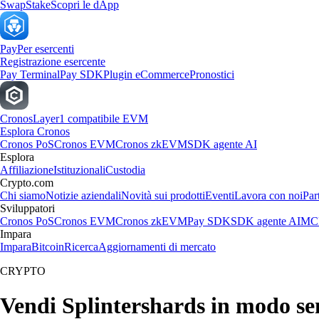
Swap
Stake
Scopri le dApp
Pay
Per esercenti
Registrazione esercente
Pay Terminal
Pay SDK
Plugin eCommerce
Pronostici
Cronos
Layer1 compatibile EVM
Esplora Cronos
Cronos PoS
Cronos EVM
Cronos zkEVM
SDK agente AI
Esplora
Affiliazione
Istituzionali
Custodia
Crypto.com
Chi siamo
Notizie aziendali
Novità sui prodotti
Eventi
Lavora con noi
Par
Sviluppatori
Cronos PoS
Cronos EVM
Cronos zkEVM
Pay SDK
SDK agente AI
MCP
Impara
Impara
Bitcoin
Ricerca
Aggiornamenti di mercato
CRYPTO
Vendi Splintershards in modo se