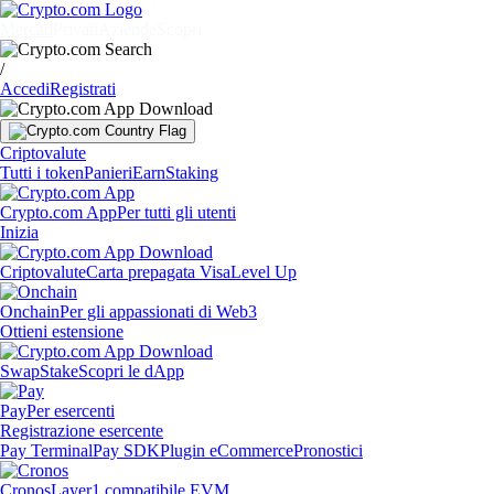
Mercati
Privati
Aziende
Scopri
/
Accedi
Registrati
Criptovalute
Tutti i token
Panieri
Earn
Staking
Crypto.com App
Per tutti gli utenti
Inizia
Criptovalute
Carta prepagata Visa
Level Up
Onchain
Per gli appassionati di Web3
Ottieni estensione
Swap
Stake
Scopri le dApp
Pay
Per esercenti
Registrazione esercente
Pay Terminal
Pay SDK
Plugin eCommerce
Pronostici
Cronos
Layer1 compatibile EVM