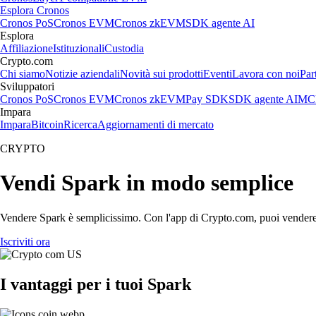
Esplora Cronos
Cronos PoS
Cronos EVM
Cronos zkEVM
SDK agente AI
Esplora
Affiliazione
Istituzionali
Custodia
Crypto.com
Chi siamo
Notizie aziendali
Novità sui prodotti
Eventi
Lavora con noi
Par
Sviluppatori
Cronos PoS
Cronos EVM
Cronos zkEVM
Pay SDK
SDK agente AI
MCP
Impara
Impara
Bitcoin
Ricerca
Aggiornamenti di mercato
CRYPTO
Vendi Spark in modo semplice
Vendere Spark è semplicissimo. Con l'app di Crypto.com, puoi vendere Spa
Iscriviti ora
I vantaggi per i tuoi Spark