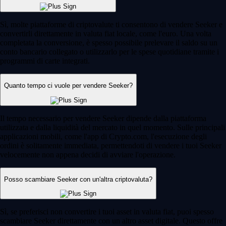
Sì, molte piattaforme di criptovalute ti consentono di vendere Seeker e
convertirli direttamente in valuta fiat locale, come l'euro. Una volta
completata la conversione, è spesso possibile prelevare il saldo su un
conto bancario collegato o utilizzarlo per le spese quotidiane tramite i
programmi di carte integrati.
Quanto tempo ci vuole per vendere Seeker?
Il tempo necessario per vendere Seeker dipende dalla piattaforma
utilizzata e dalla liquidità del mercato in quel momento. Sulle principali
applicazioni mobili, come l'app di Crypto.com, l'esecuzione degli
ordini è solitamente immediata, permettendoti di vendere i tuoi Seeker
velocemente non appena decidi di avviare l'operazione.
Posso scambiare Seeker con un'altra criptovaluta?
Sì, se preferisci non convertire i tuoi asset in valuta fiat, puoi spesso
scambiare Seeker direttamente con un altro asset digitale. Questo offre