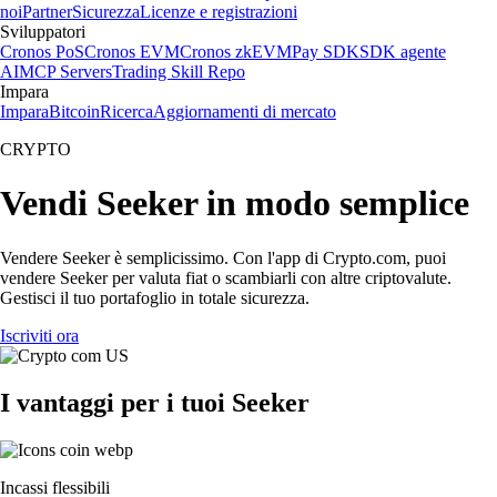
noi
Partner
Sicurezza
Licenze e registrazioni
Sviluppatori
Cronos PoS
Cronos EVM
Cronos zkEVM
Pay SDK
SDK agente
AI
MCP Servers
Trading Skill Repo
Impara
Impara
Bitcoin
Ricerca
Aggiornamenti di mercato
CRYPTO
Vendi Seeker in modo semplice
Vendere Seeker è semplicissimo. Con l'app di Crypto.com, puoi
vendere Seeker per valuta fiat o scambiarli con altre criptovalute.
Gestisci il tuo portafoglio in totale sicurezza.
Iscriviti ora
I vantaggi per i tuoi Seeker
Incassi flessibili