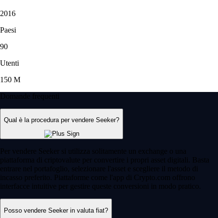
2016
Paesi
90
Utenti
150 M
Domande frequenti
Qual è la procedura per vendere Seeker?
Per vendere Seeker si utilizza solitamente un exchange o una
piattaforma di criptovalute per convertire i propri asset digitali. Basta
entrare nel portafoglio, selezionare l'asset e scegliere il metodo di
incasso preferito. Piattaforme come l'app di Crypto.com offrono
interfacce intuitive per gestire queste conversioni in modo pratico.
Posso vendere Seeker in valuta fiat?