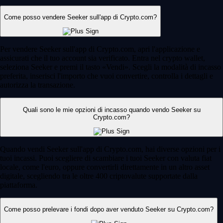
Come posso vendere Seeker sull'app di Crypto.com?
Per vendere Seeker sull'app di Crypto.com, apri l'applicazione e
assicurati che il tuo account sia verificato. Entra nel crypto wallet,
seleziona Seeker e premi il tasto «Vendi». Scegli la modalità di incasso
preferita, inserisci l'importo che vuoi convertire, controlla i dettagli e
autorizza la transazione.
Quali sono le mie opzioni di incasso quando vendo Seeker su
Crypto.com?
Quando vendi Seeker sull'app di Crypto.com, hai diverse opzioni per i
tuoi incassi. Puoi scegliere di scambiare i tuoi Seeker con valuta fiat
locale, come l'euro, oppure convertirli direttamente in un altro asset
digitale, scegliendo tra le oltre 400 criptovalute supportate dalla
piattaforma.
Come posso prelevare i fondi dopo aver venduto Seeker su Crypto.com?