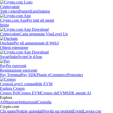
Criptovalute
Tutti i token
Panieri
Earn
Staking
Crypto.com App
Per tutti gli utenti
Inizia
Criptovalute
Carta prepagata Visa
Level Up
Onchain
Per gli appassionati di Web3
Ottieni estensione
Swap
Stake
Scopri le dApp
Pay
Per esercenti
Registrazione esercente
Pay Terminal
Pay SDK
Plugin eCommerce
Pronostici
Cronos
Layer1 compatibile EVM
Esplora Cronos
Cronos PoS
Cronos EVM
Cronos zkEVM
SDK agente AI
Esplora
Affiliazione
Istituzionali
Custodia
Crypto.com
Chi siamo
Notizie aziendali
Novità sui prodotti
Eventi
Lavora con