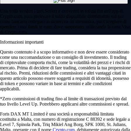
Una volta venduti i tuoi Seeker e convertiti in valuta fiat nell'app di
Crypto.com, puoi prelevare il saldo disponibile direttamente sul tuo
conto bancario collegato in sicurezza. In alternativa, puoi scegliere di
spendere i tuoi fondi in euro, dove supportato, utilizzando la carta Visa
di Crypto.com.
Informazioni importanti
Questo contenuto è a scopo informativo e non deve essere considerato
come una raccomandazione o un consiglio di investimento. Il trading
di criptovalute comporta rischi, come la volatilità dei prezzi e i rischi di
mercato. Prima di decidere di fare trading, considera la tua propensione
al rischio. Premi, riduzioni delle commissioni e altri vantaggi citati in
questo articolo possono essere soggetti a requisiti di idoneità, possesso
di token e possono variare in base ai termini e alle condizioni
applicabili.
*Zero commissioni di trading fino al limite di transazioni previsto dal
tuo livello Level Up. Potrebbero applicarsi altre commissioni e spread.
Foris DAX MT Limited è una società a responsabilità limitata
costituita a Malta, con numero di registrazione C 88392 e sede legale a
Level 7, Spinola Park, Triq Mikiel Ang Borg, SPK 1000, St. Julians,
Malta, operante con il nome
Crypto.com
, debitamente autorizzata dalla