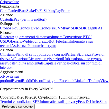
Criptovalute
Funzionalità
Carte
Panieri
Earn
Stake
DeFi Staking
Pay
Prime
Aziende
Custodia
Pay (per i rivenditori)
Sviluppatori
Cronos PoS
Cronos EVM
Cronos zkEVM
Pay SDK
SDK agenti AI
Risorse
Ricerca
Aggiornamenti di mercato
Impara
Convertitore BTC/
USD
Glossario
Widget di prezzo
Bot Telegram
Informativa sui
reclami
Assistenza
Panoramica crypto
Azienda
Chi siamo
Piano di sviluppo
Lavora con noi
Partner
Sicurezza
Prova di
riserva
Affiliazione
Licenze e registrazioni
Hub esplorazione crypto-
asset
Sostenibilità ambientale
Capitale
Verifica
Politica sui conflitti di
interesse
Aggiornamenti
X
Novità sui
prodotti
Eventi
Reddit
Discord
Instagram
Facebook
Linkedin
TradingView
Cryptocurrency in Every Wallet™
Copyright © 2018-2026 Crypto.com. Tutti i diritti riservati.
Termini e condizioni SEE
Informativa sulla privacy
Fees & Limits
Stato
Preferenze sui cookie