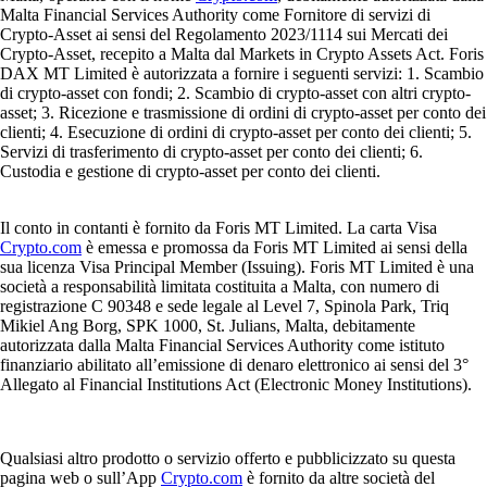
Malta Financial Services Authority come Fornitore di servizi di
Crypto-Asset ai sensi del Regolamento 2023/1114 sui Mercati dei
Crypto-Asset, recepito a Malta dal Markets in Crypto Assets Act. Foris
DAX MT Limited è autorizzata a fornire i seguenti servizi: 1. Scambio
di crypto-asset con fondi; 2. Scambio di crypto-asset con altri crypto-
asset; 3. Ricezione e trasmissione di ordini di crypto-asset per conto dei
clienti; 4. Esecuzione di ordini di crypto-asset per conto dei clienti; 5.
Servizi di trasferimento di crypto-asset per conto dei clienti; 6.
Custodia e gestione di crypto-asset per conto dei clienti.
Il conto in contanti è fornito da Foris MT Limited. La carta Visa
Crypto.com
è emessa e promossa da Foris MT Limited ai sensi della
sua licenza Visa Principal Member (Issuing). Foris MT Limited è una
società a responsabilità limitata costituita a Malta, con numero di
registrazione C 90348 e sede legale al Level 7, Spinola Park, Triq
Mikiel Ang Borg, SPK 1000, St. Julians, Malta, debitamente
autorizzata dalla Malta Financial Services Authority come istituto
finanziario abilitato all’emissione di denaro elettronico ai sensi del 3°
Allegato al Financial Institutions Act (Electronic Money Institutions).
Qualsiasi altro prodotto o servizio offerto e pubblicizzato su questa
pagina web o sull’App
Crypto.com
è fornito da altre società del