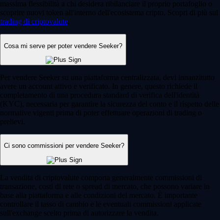
massima flessibilità a chi desidera ribilanciare il proprio portafoglio o
scoprire nuovi token all'interno dell'ecosistema cripto. Scopri di più sul
trading di criptovalute
.
Cosa mi serve per poter vendere Seeker?
Per vendere Seeker su una piattaforma centralizzata, devi innanzitutto
avere un account attivo e verificato. In genere, questo richiede il
completamento di una procedura standard di verifica dell'identità
(KYC), necessaria per garantire la sicurezza del conto e il rispetto delle
normative vigenti prima di poter effettuare operazioni di trading o
prelievi.
Ci sono commissioni per vendere Seeker?
La vendita di criptovalute comporta generalmente commissioni di
transazione, costi di rete o spread di mercato, che possono variare in
base alla piattaforma e alle condizioni del mercato. È importante
controllare il tasso di cambio e le eventuali commissioni applicate
sull'exchange scelto prima di autorizzare la vendita.