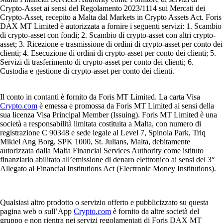
Crypto-Asset ai sensi del Regolamento 2023/1114 sui Mercati dei
Crypto-Asset, recepito a Malta dal Markets in Crypto Assets Act. Foris
DAX MT Limited è autorizzata a fornire i seguenti servizi: 1. Scambio
di crypto-asset con fondi; 2. Scambio di crypto-asset con altri crypto-
asset; 3. Ricezione e trasmissione di ordini di crypto-asset per conto dei
clienti; 4. Esecuzione di ordini di crypto-asset per conto dei clienti; 5.
Servizi di trasferimento di crypto-asset per conto dei clienti; 6.
Custodia e gestione di crypto-asset per conto dei clienti.
Il conto in contanti è fornito da Foris MT Limited. La carta Visa
Crypto.com
è emessa e promossa da Foris MT Limited ai sensi della
sua licenza Visa Principal Member (Issuing). Foris MT Limited è una
società a responsabilità limitata costituita a Malta, con numero di
registrazione C 90348 e sede legale al Level 7, Spinola Park, Triq
Mikiel Ang Borg, SPK 1000, St. Julians, Malta, debitamente
autorizzata dalla Malta Financial Services Authority come istituto
finanziario abilitato all’emissione di denaro elettronico ai sensi del 3°
Allegato al Financial Institutions Act (Electronic Money Institutions).
Qualsiasi altro prodotto o servizio offerto e pubblicizzato su questa
pagina web o sull’App
Crypto.com
è fornito da altre società del
gruppo e non rientra nei servizi regolamentati di Foris DAX MT