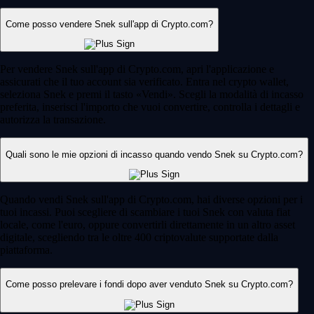
Come posso vendere Snek sull'app di Crypto.com?
Per vendere Snek sull'app di Crypto.com, apri l'applicazione e
assicurati che il tuo account sia verificato. Entra nel crypto wallet,
seleziona Snek e premi il tasto «Vendi». Scegli la modalità di incasso
preferita, inserisci l'importo che vuoi convertire, controlla i dettagli e
autorizza la transazione.
Quali sono le mie opzioni di incasso quando vendo Snek su Crypto.com?
Quando vendi Snek sull'app di Crypto.com, hai diverse opzioni per i
tuoi incassi. Puoi scegliere di scambiare i tuoi Snek con valuta fiat
locale, come l'euro, oppure convertirli direttamente in un altro asset
digitale, scegliendo tra le oltre 400 criptovalute supportate dalla
piattaforma.
Come posso prelevare i fondi dopo aver venduto Snek su Crypto.com?