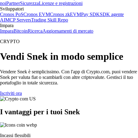
noi
Partner
Sicurezza
Licenze e registrazioni
Sviluppatori
Cronos PoS
Cronos EVM
Cronos zkEVM
Pay SDK
SDK agente
AI
MCP Servers
Trading Skill Repo
Impara
Impara
Bitcoin
Ricerca
Aggiornamenti di mercato
CRYPTO
Vendi Snek in modo semplice
Vendere Snek è semplicissimo. Con l'app di Crypto.com, puoi vendere
Snek per valuta fiat o scambiarli con altre criptovalute. Gestisci il tuo
portafoglio in totale sicurezza.
Iscriviti ora
I vantaggi per i tuoi Snek
Incassi flessibili