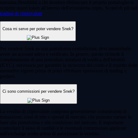
massima flessibilità a chi desidera ribilanciare il proprio portafoglio o
scoprire nuovi token all'interno dell'ecosistema cripto. Scopri di più sul
trading di criptovalute
.
Cosa mi serve per poter vendere Snek?
Per vendere Snek su una piattaforma centralizzata, devi innanzitutto
avere un account attivo e verificato. In genere, questo richiede il
completamento di una procedura standard di verifica dell'identità
(KYC), necessaria per garantire la sicurezza del conto e il rispetto delle
normative vigenti prima di poter effettuare operazioni di trading o
prelievi.
Ci sono commissioni per vendere Snek?
La vendita di criptovalute comporta generalmente commissioni di
transazione, costi di rete o spread di mercato, che possono variare in
base alla piattaforma e alle condizioni del mercato. È importante
controllare il tasso di cambio e le eventuali commissioni applicate
sull'exchange scelto prima di autorizzare la vendita.