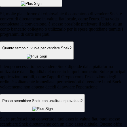
Sì, molte piattaforme di criptovalute ti consentono di vendere Snek e
convertirli direttamente in valuta fiat locale, come l'euro. Una volta
completata la conversione, è spesso possibile prelevare il saldo su un
conto bancario collegato o utilizzarlo per le spese quotidiane tramite i
programmi di carte integrati.
Quanto tempo ci vuole per vendere Snek?
Il tempo necessario per vendere Snek dipende dalla piattaforma
utilizzata e dalla liquidità del mercato in quel momento. Sulle principali
applicazioni mobili, come l'app di Crypto.com, l'esecuzione degli
ordini è solitamente immediata, permettendoti di vendere i tuoi Snek
velocemente non appena decidi di avviare l'operazione.
Posso scambiare Snek con un'altra criptovaluta?
Sì, se preferisci non convertire i tuoi asset in valuta fiat, puoi spesso
scambiare Snek direttamente con un altro asset digitale. Questo offre