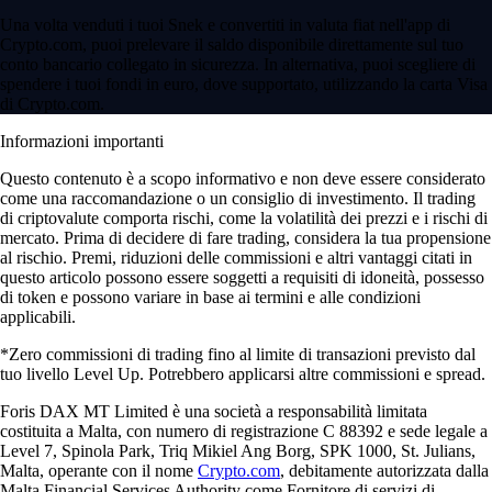
Una volta venduti i tuoi Snek e convertiti in valuta fiat nell'app di
Crypto.com, puoi prelevare il saldo disponibile direttamente sul tuo
conto bancario collegato in sicurezza. In alternativa, puoi scegliere di
spendere i tuoi fondi in euro, dove supportato, utilizzando la carta Visa
di Crypto.com.
Informazioni importanti
Questo contenuto è a scopo informativo e non deve essere considerato
come una raccomandazione o un consiglio di investimento. Il trading
di criptovalute comporta rischi, come la volatilità dei prezzi e i rischi di
mercato. Prima di decidere di fare trading, considera la tua propensione
al rischio. Premi, riduzioni delle commissioni e altri vantaggi citati in
questo articolo possono essere soggetti a requisiti di idoneità, possesso
di token e possono variare in base ai termini e alle condizioni
applicabili.
*Zero commissioni di trading fino al limite di transazioni previsto dal
tuo livello Level Up. Potrebbero applicarsi altre commissioni e spread.
Foris DAX MT Limited è una società a responsabilità limitata
costituita a Malta, con numero di registrazione C 88392 e sede legale a
Level 7, Spinola Park, Triq Mikiel Ang Borg, SPK 1000, St. Julians,
Malta, operante con il nome
Crypto.com
, debitamente autorizzata dalla
Malta Financial Services Authority come Fornitore di servizi di