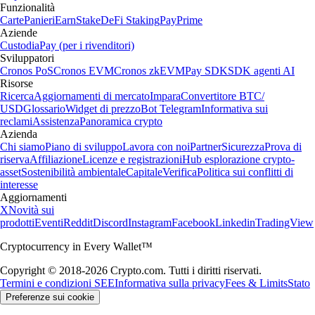
Funzionalità
Carte
Panieri
Earn
Stake
DeFi Staking
Pay
Prime
Aziende
Custodia
Pay (per i rivenditori)
Sviluppatori
Cronos PoS
Cronos EVM
Cronos zkEVM
Pay SDK
SDK agenti AI
Risorse
Ricerca
Aggiornamenti di mercato
Impara
Convertitore BTC/
USD
Glossario
Widget di prezzo
Bot Telegram
Informativa sui
reclami
Assistenza
Panoramica crypto
Azienda
Chi siamo
Piano di sviluppo
Lavora con noi
Partner
Sicurezza
Prova di
riserva
Affiliazione
Licenze e registrazioni
Hub esplorazione crypto-
asset
Sostenibilità ambientale
Capitale
Verifica
Politica sui conflitti di
interesse
Aggiornamenti
X
Novità sui
prodotti
Eventi
Reddit
Discord
Instagram
Facebook
Linkedin
TradingView
Cryptocurrency in Every Wallet™
Copyright © 2018-2026 Crypto.com. Tutti i diritti riservati.
Termini e condizioni SEE
Informativa sulla privacy
Fees & Limits
Stato
Preferenze sui cookie