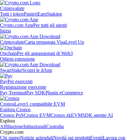
Criptovalute
Tutti i token
Panieri
Earn
Staking
Crypto.com App
Per tutti gli utenti
Inizia
Criptovalute
Carta prepagata Visa
Level Up
Onchain
Per gli appassionati di Web3
Ottieni estensione
Swap
Stake
Scopri le dApp
Pay
Per esercenti
Registrazione esercente
Pay Terminal
Pay SDK
Plugin eCommerce
Cronos
Layer1 compatibile EVM
Esplora Cronos
Cronos PoS
Cronos EVM
Cronos zkEVM
SDK agente AI
Esplora
Affiliazione
Istituzionali
Custodia
Crypto.com
Chi siamo
Notizie aziendali
Novità sui prodotti
Eventi
Lavora con