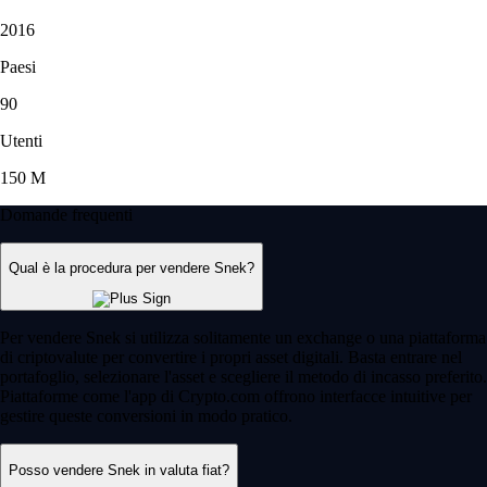
2016
Paesi
90
Utenti
150 M
Domande frequenti
Qual è la procedura per vendere Snek?
Per vendere Snek si utilizza solitamente un exchange o una piattaforma
di criptovalute per convertire i propri asset digitali. Basta entrare nel
portafoglio, selezionare l'asset e scegliere il metodo di incasso preferito.
Piattaforme come l'app di Crypto.com offrono interfacce intuitive per
gestire queste conversioni in modo pratico.
Posso vendere Snek in valuta fiat?