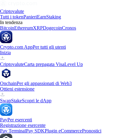
Criptovalute
Tutti i token
Panieri
Earn
Staking
In tendenza
Bitcoin
Ethereum
XRP
Dogecoin
Cronos
Crypto.com App
Per tutti gli utenti
Inizia
Criptovalute
Carta prepagata Visa
Level Up
Onchain
Per gli appassionati di Web3
Ottieni estensione
Swap
Stake
Scopri le dApp
Pay
Per esercenti
Registrazione esercente
Pay Terminal
Pay SDK
Plugin eCommerce
Pronostici