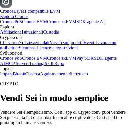
Cronos
Layer1 compatibile EVM
Esplora Cronos
Cronos PoS
Cronos EVM
Cronos zkEVM
SDK agente AI
Esplora
Affiliazione
Istituzionali
Custodia
Crypto.com
Chi siamo
Notizie aziendali
Novità sui prodotti
Eventi
Lavora con
noi
Partner
Sicurezza
Licenze e registrazioni
Sviluppatori
Cronos PoS
Cronos EVM
Cronos zkEVM
Pay SDK
SDK agente
AI
MCP Servers
Trading Skill Repo
Impara
Impara
Bitcoin
Ricerca
Aggiornamenti di mercato
CRYPTO
Vendi Sei in modo semplice
Vendere Sei è semplicissimo. Con l'app di Crypto.com, puoi vendere
Sei per valuta fiat o scambiarli con altre criptovalute. Gestisci il tuo
portafoglio in totale sicurezza.