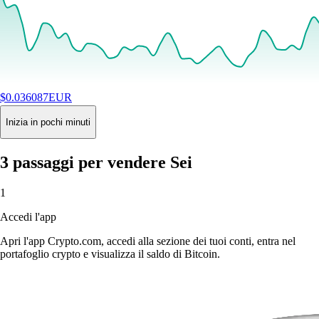
$
0.036087
EUR
+
1.02
%
24H
Buy
Inizia in pochi minuti
3 passaggi per vendere Sei
1
Accedi l'app
Apri l'app Crypto.com, accedi alla sezione dei tuoi conti, entra nel
portafoglio crypto e visualizza il saldo di Bitcoin.