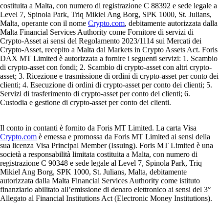
costituita a Malta, con numero di registrazione C 88392 e sede legale a
Level 7, Spinola Park, Triq Mikiel Ang Borg, SPK 1000, St. Julians,
Malta, operante con il nome
Crypto.com
, debitamente autorizzata dalla
Malta Financial Services Authority come Fornitore di servizi di
Crypto-Asset ai sensi del Regolamento 2023/1114 sui Mercati dei
Crypto-Asset, recepito a Malta dal Markets in Crypto Assets Act. Foris
DAX MT Limited è autorizzata a fornire i seguenti servizi: 1. Scambio
di crypto-asset con fondi; 2. Scambio di crypto-asset con altri crypto-
asset; 3. Ricezione e trasmissione di ordini di crypto-asset per conto dei
clienti; 4. Esecuzione di ordini di crypto-asset per conto dei clienti; 5.
Servizi di trasferimento di crypto-asset per conto dei clienti; 6.
Custodia e gestione di crypto-asset per conto dei clienti.
Il conto in contanti è fornito da Foris MT Limited. La carta Visa
Crypto.com
è emessa e promossa da Foris MT Limited ai sensi della
sua licenza Visa Principal Member (Issuing). Foris MT Limited è una
società a responsabilità limitata costituita a Malta, con numero di
registrazione C 90348 e sede legale al Level 7, Spinola Park, Triq
Mikiel Ang Borg, SPK 1000, St. Julians, Malta, debitamente
autorizzata dalla Malta Financial Services Authority come istituto
finanziario abilitato all’emissione di denaro elettronico ai sensi del 3°
Allegato al Financial Institutions Act (Electronic Money Institutions).