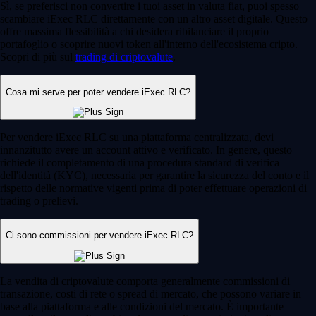
Sì, se preferisci non convertire i tuoi asset in valuta fiat, puoi spesso
scambiare iExec RLC direttamente con un altro asset digitale. Questo
offre massima flessibilità a chi desidera ribilanciare il proprio
portafoglio o scoprire nuovi token all'interno dell'ecosistema cripto.
Scopri di più sul
trading di criptovalute
.
Cosa mi serve per poter vendere iExec RLC?
Per vendere iExec RLC su una piattaforma centralizzata, devi
innanzitutto avere un account attivo e verificato. In genere, questo
richiede il completamento di una procedura standard di verifica
dell'identità (KYC), necessaria per garantire la sicurezza del conto e il
rispetto delle normative vigenti prima di poter effettuare operazioni di
trading o prelievi.
Ci sono commissioni per vendere iExec RLC?
La vendita di criptovalute comporta generalmente commissioni di
transazione, costi di rete o spread di mercato, che possono variare in
base alla piattaforma e alle condizioni del mercato. È importante