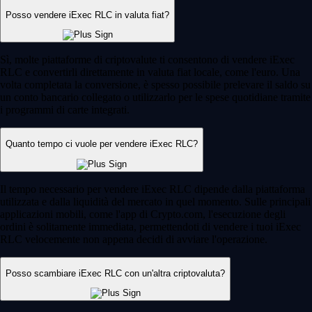
Posso vendere iExec RLC in valuta fiat?
Sì, molte piattaforme di criptovalute ti consentono di vendere iExec
RLC e convertirli direttamente in valuta fiat locale, come l'euro. Una
volta completata la conversione, è spesso possibile prelevare il saldo su
un conto bancario collegato o utilizzarlo per le spese quotidiane tramite
i programmi di carte integrati.
Quanto tempo ci vuole per vendere iExec RLC?
Il tempo necessario per vendere iExec RLC dipende dalla piattaforma
utilizzata e dalla liquidità del mercato in quel momento. Sulle principali
applicazioni mobili, come l'app di Crypto.com, l'esecuzione degli
ordini è solitamente immediata, permettendoti di vendere i tuoi iExec
RLC velocemente non appena decidi di avviare l'operazione.
Posso scambiare iExec RLC con un'altra criptovaluta?