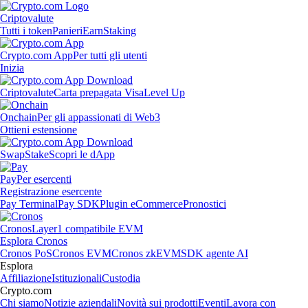
Criptovalute
Tutti i token
Panieri
Earn
Staking
Crypto.com App
Per tutti gli utenti
Inizia
Criptovalute
Carta prepagata Visa
Level Up
Onchain
Per gli appassionati di Web3
Ottieni estensione
Swap
Stake
Scopri le dApp
Pay
Per esercenti
Registrazione esercente
Pay Terminal
Pay SDK
Plugin eCommerce
Pronostici
Cronos
Layer1 compatibile EVM
Esplora Cronos
Cronos PoS
Cronos EVM
Cronos zkEVM
SDK agente AI
Esplora
Affiliazione
Istituzionali
Custodia
Crypto.com
Chi siamo
Notizie aziendali
Novità sui prodotti
Eventi
Lavora con