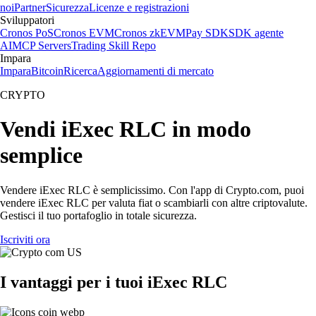
noi
Partner
Sicurezza
Licenze e registrazioni
Sviluppatori
Cronos PoS
Cronos EVM
Cronos zkEVM
Pay SDK
SDK agente
AI
MCP Servers
Trading Skill Repo
Impara
Impara
Bitcoin
Ricerca
Aggiornamenti di mercato
CRYPTO
Vendi iExec RLC in modo
semplice
Vendere iExec RLC è semplicissimo. Con l'app di Crypto.com, puoi
vendere iExec RLC per valuta fiat o scambiarli con altre criptovalute.
Gestisci il tuo portafoglio in totale sicurezza.
Iscriviti ora
I vantaggi per i tuoi iExec RLC