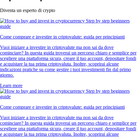
Diventa un esperto di crypto
Come comprare e investire in criptovalute: guida per principianti
Vuoi iniziare a investire in criptovalute ma non sai da dove
cominciare? In questa guida troverai un percorso chiaro e semplice per
scegliere una piattaforma sicura, creare il tuo account, depositare fondi
e acquistare la tua prima criptovaluta. Inoltre, scoprirai alcune
indicazioni pratiche su come gestire i tuoi investimenti fin dal primo
giorno.
Learn more
Come comprare e investire in criptovalute: guida per principianti
Vuoi iniziare a investire in criptovalute ma non sai da dove
cominciare? In questa guida troverai un percorso chiaro e semplice per
scegliere una piattaforma sicura, creare il tuo account, depositare fondi
e acquistare la tua prima criptovaluta. Inoltre, scoprirai alcune