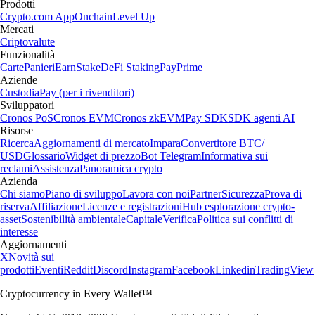
Prodotti
Crypto.com App
Onchain
Level Up
Mercati
Criptovalute
Funzionalità
Carte
Panieri
Earn
Stake
DeFi Staking
Pay
Prime
Aziende
Custodia
Pay (per i rivenditori)
Sviluppatori
Cronos PoS
Cronos EVM
Cronos zkEVM
Pay SDK
SDK agenti AI
Risorse
Ricerca
Aggiornamenti di mercato
Impara
Convertitore BTC/
USD
Glossario
Widget di prezzo
Bot Telegram
Informativa sui
reclami
Assistenza
Panoramica crypto
Azienda
Chi siamo
Piano di sviluppo
Lavora con noi
Partner
Sicurezza
Prova di
riserva
Affiliazione
Licenze e registrazioni
Hub esplorazione crypto-
asset
Sostenibilità ambientale
Capitale
Verifica
Politica sui conflitti di
interesse
Aggiornamenti
X
Novità sui
prodotti
Eventi
Reddit
Discord
Instagram
Facebook
Linkedin
TradingView
Cryptocurrency in Every Wallet™