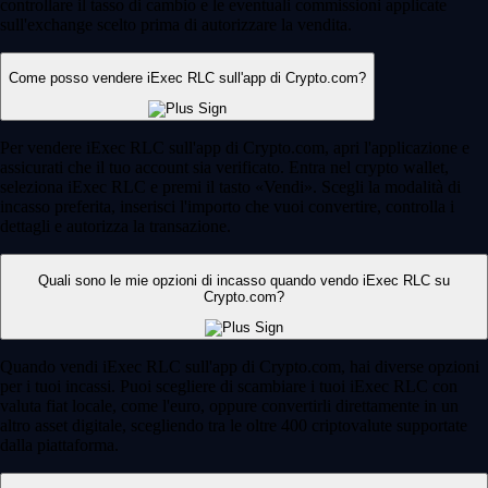
controllare il tasso di cambio e le eventuali commissioni applicate
sull'exchange scelto prima di autorizzare la vendita.
Come posso vendere iExec RLC sull'app di Crypto.com?
Per vendere iExec RLC sull'app di Crypto.com, apri l'applicazione e
assicurati che il tuo account sia verificato. Entra nel crypto wallet,
seleziona iExec RLC e premi il tasto «Vendi». Scegli la modalità di
incasso preferita, inserisci l'importo che vuoi convertire, controlla i
dettagli e autorizza la transazione.
Quali sono le mie opzioni di incasso quando vendo iExec RLC su
Crypto.com?
Quando vendi iExec RLC sull'app di Crypto.com, hai diverse opzioni
per i tuoi incassi. Puoi scegliere di scambiare i tuoi iExec RLC con
valuta fiat locale, come l'euro, oppure convertirli direttamente in un
altro asset digitale, scegliendo tra le oltre 400 criptovalute supportate
dalla piattaforma.