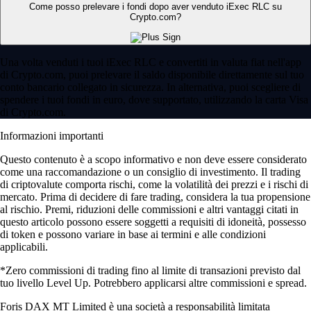
Come posso prelevare i fondi dopo aver venduto iExec RLC su
Crypto.com?
Una volta venduti i tuoi iExec RLC e convertiti in valuta fiat nell'app
di Crypto.com, puoi prelevare il saldo disponibile direttamente sul tuo
conto bancario collegato in sicurezza. In alternativa, puoi scegliere di
spendere i tuoi fondi in euro, dove supportato, utilizzando la carta Visa
di Crypto.com.
Informazioni importanti
Questo contenuto è a scopo informativo e non deve essere considerato
come una raccomandazione o un consiglio di investimento. Il trading
di criptovalute comporta rischi, come la volatilità dei prezzi e i rischi di
mercato. Prima di decidere di fare trading, considera la tua propensione
al rischio. Premi, riduzioni delle commissioni e altri vantaggi citati in
questo articolo possono essere soggetti a requisiti di idoneità, possesso
di token e possono variare in base ai termini e alle condizioni
applicabili.
*Zero commissioni di trading fino al limite di transazioni previsto dal
tuo livello Level Up. Potrebbero applicarsi altre commissioni e spread.
Foris DAX MT Limited è una società a responsabilità limitata