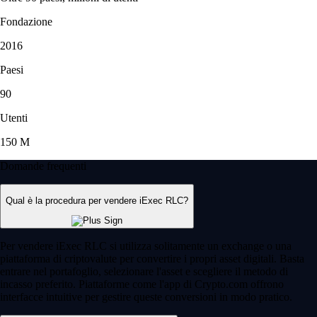
Fondazione
2016
Paesi
90
Utenti
150 M
Domande frequenti
Qual è la procedura per vendere iExec RLC?
Per vendere iExec RLC si utilizza solitamente un exchange o una
piattaforma di criptovalute per convertire i propri asset digitali. Basta
entrare nel portafoglio, selezionare l'asset e scegliere il metodo di
incasso preferito. Piattaforme come l'app di Crypto.com offrono
interfacce intuitive per gestire queste conversioni in modo pratico.