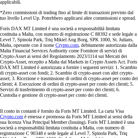
applicabili.
*Zero commissioni di trading fino al limite di transazioni previsto dal
tuo livello Level Up. Potrebbero applicarsi altre commissioni e spread.
Foris DAX MT Limited è una società a responsabilità limitata
costituita a Malta, con numero di registrazione C 88392 e sede legale a
Level 7, Spinola Park, Triq Mikiel Ang Borg, SPK 1000, St. Julians,
Malta, operante con il nome
Crypto.com
, debitamente autorizzata dalla
Malta Financial Services Authority come Fornitore di servizi di
Crypto-Asset ai sensi del Regolamento 2023/1114 sui Mercati dei
Crypto-Asset, recepito a Malta dal Markets in Crypto Assets Act. Foris
DAX MT Limited è autorizzata a fornire i seguenti servizi: 1. Scambio
di crypto-asset con fondi; 2. Scambio di crypto-asset con altri crypto-
asset; 3. Ricezione e trasmissione di ordini di crypto-asset per conto dei
clienti; 4. Esecuzione di ordini di crypto-asset per conto dei clienti; 5.
Servizi di trasferimento di crypto-asset per conto dei clienti; 6.
Custodia e gestione di crypto-asset per conto dei clienti.
Il conto in contanti è fornito da Foris MT Limited. La carta Visa
Crypto.com
è emessa e promossa da Foris MT Limited ai sensi della
sua licenza Visa Principal Member (Issuing). Foris MT Limited è una
società a responsabilità limitata costituita a Malta, con numero di
registrazione C 90348 e sede legale al Level 7, Spinola Park, Triq