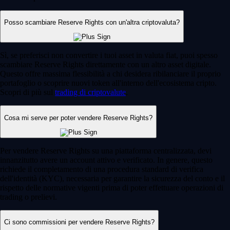
Posso scambiare Reserve Rights con un'altra criptovaluta?
Sì, se preferisci non convertire i tuoi asset in valuta fiat, puoi spesso
scambiare Reserve Rights direttamente con un altro asset digitale.
Questo offre massima flessibilità a chi desidera ribilanciare il proprio
portafoglio o scoprire nuovi token all'interno dell'ecosistema cripto.
Scopri di più sul
trading di criptovalute
.
Cosa mi serve per poter vendere Reserve Rights?
Per vendere Reserve Rights su una piattaforma centralizzata, devi
innanzitutto avere un account attivo e verificato. In genere, questo
richiede il completamento di una procedura standard di verifica
dell'identità (KYC), necessaria per garantire la sicurezza del conto e il
rispetto delle normative vigenti prima di poter effettuare operazioni di
trading o prelievi.
Ci sono commissioni per vendere Reserve Rights?