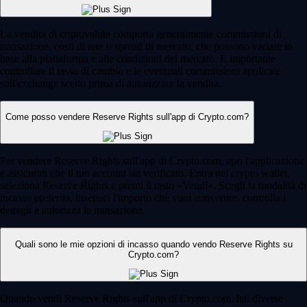
La vendita di criptovalute comporta generalmente commissioni di
transazione, costi di rete o spread di mercato, che possono variare in
base alla piattaforma e alle condizioni del mercato. È importante
controllare il tasso di cambio e le eventuali commissioni applicate
sull'exchange scelto prima di autorizzare la vendita.
Come posso vendere Reserve Rights sull'app di Crypto.com?
Per vendere Reserve Rights sull'app di Crypto.com, apri l'applicazione
e assicurati che il tuo account sia verificato. Entra nel crypto wallet,
seleziona Reserve Rights e premi il tasto «Vendi». Scegli la modalità di
incasso preferita, inserisci l'importo che vuoi convertire, controlla i
dettagli e autorizza la transazione.
Quali sono le mie opzioni di incasso quando vendo Reserve Rights su
Crypto.com?
Quando vendi Reserve Rights sull'app di Crypto.com, hai diverse