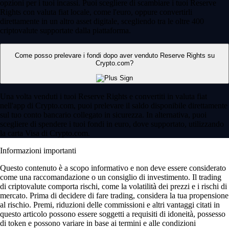
opzioni per i tuoi incassi. Puoi scegliere di scambiare i tuoi Reserve
Rights con valuta fiat locale, come l'euro, oppure convertirli
direttamente in un altro asset digitale, scegliendo tra le oltre 400
criptovalute supportate dalla piattaforma.
Come posso prelevare i fondi dopo aver venduto Reserve Rights su
Crypto.com?
Una volta venduti i tuoi Reserve Rights e convertiti in valuta fiat
nell'app di Crypto.com, puoi prelevare il saldo disponibile direttamente
sul tuo conto bancario collegato in sicurezza. In alternativa, puoi
scegliere di spendere i tuoi fondi in euro, dove supportato, utilizzando
la carta Visa di Crypto.com.
Informazioni importanti
Questo contenuto è a scopo informativo e non deve essere considerato
come una raccomandazione o un consiglio di investimento. Il trading
di criptovalute comporta rischi, come la volatilità dei prezzi e i rischi di
mercato. Prima di decidere di fare trading, considera la tua propensione
al rischio. Premi, riduzioni delle commissioni e altri vantaggi citati in
questo articolo possono essere soggetti a requisiti di idoneità, possesso
di token e possono variare in base ai termini e alle condizioni