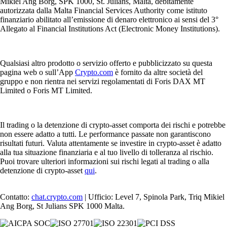
Mikiel Ang Borg, SPK 1000, St. Julians, Malta, debitamente
autorizzata dalla Malta Financial Services Authority come istituto
finanziario abilitato all’emissione di denaro elettronico ai sensi del 3°
Allegato al Financial Institutions Act (Electronic Money Institutions).
Qualsiasi altro prodotto o servizio offerto e pubblicizzato su questa
pagina web o sull’App
Crypto.com
è fornito da altre società del
gruppo e non rientra nei servizi regolamentati di Foris DAX MT
Limited o Foris MT Limited.
Il trading o la detenzione di crypto-asset comporta dei rischi e potrebbe
non essere adatto a tutti. Le performance passate non garantiscono
risultati futuri. Valuta attentamente se investire in crypto-asset è adatto
alla tua situazione finanziaria e al tuo livello di tolleranza al rischio.
Puoi trovare ulteriori informazioni sui rischi legati al trading o alla
detenzione di crypto-asset
qui
.
Contatto:
chat.crypto.com
| Ufficio: Level 7, Spinola Park, Triq Mikiel
Ang Borg, St Julians SPK 1000 Malta.