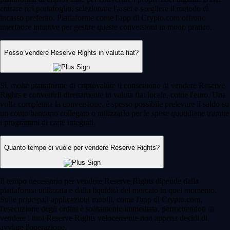
entrare nel portafoglio, selezionare l'asset e scegliere il metodo di
incasso preferito. Piattaforme come l'app di Crypto.com offrono
interfacce intuitive per gestire queste conversioni in modo pratico.
Posso vendere Reserve Rights in valuta fiat?
Sì, molte piattaforme di criptovalute ti consentono di vendere Reserve
Rights e convertirli direttamente in valuta fiat locale, come l'euro. Una
volta completata la conversione, è spesso possibile prelevare il saldo su
un conto bancario collegato o utilizzarlo per le spese quotidiane tramite
i programmi di carte integrati.
Quanto tempo ci vuole per vendere Reserve Rights?
Il tempo necessario per vendere Reserve Rights dipende dalla
piattaforma utilizzata e dalla liquidità del mercato in quel momento.
Sulle principali applicazioni mobili, come l'app di Crypto.com,
l'esecuzione degli ordini è solitamente immediata, permettendoti di
vendere i tuoi Reserve Rights velocemente non appena decidi di
avviare l'operazione.