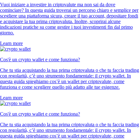
Vuoi iniziare a investire in criptovalute ma non sai da dove
cominciare? In questa guida troverai un percorso chiaro e semplice per
scegliere una piattaforma sicura, creare il tuo account, depositare fondi
e acquistare la tua prima criptovaluta. Inoltre, scoprirai alcune
indicazioni pratiche su come gestire i tuoi investimenti fin dal primo
giorno.
Learn more
Cos'è un crypto wallet e come funziona?
Che tu stia acquistando la tua prima criptovaluta o che tu faccia trading
con regolarità, c’è uno strumento fondamentale: il crypto wallet. In
questa guida spieghiamo cos’è un wallet per criptovalute, come
funziona e come scegliere quello più adatto alle tue esigenze.
Learn more
Cos'è un crypto wallet e come funziona?
Che tu stia acquistando la tua prima criptovaluta o che tu faccia trading
con regolarità, c’è uno strumento fondamentale: il crypto wallet. In
questa guida spieghiamo cos’è un wallet per criptovalute, come