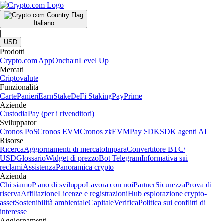
Italiano
|
USD
Prodotti
Crypto.com App
Onchain
Level Up
Mercati
Criptovalute
Funzionalità
Carte
Panieri
Earn
Stake
DeFi Staking
Pay
Prime
Aziende
Custodia
Pay (per i rivenditori)
Sviluppatori
Cronos PoS
Cronos EVM
Cronos zkEVM
Pay SDK
SDK agenti AI
Risorse
Ricerca
Aggiornamenti di mercato
Impara
Convertitore BTC/
USD
Glossario
Widget di prezzo
Bot Telegram
Informativa sui
reclami
Assistenza
Panoramica crypto
Azienda
Chi siamo
Piano di sviluppo
Lavora con noi
Partner
Sicurezza
Prova di
riserva
Affiliazione
Licenze e registrazioni
Hub esplorazione crypto-
asset
Sostenibilità ambientale
Capitale
Verifica
Politica sui conflitti di
interesse
Aggiornamenti