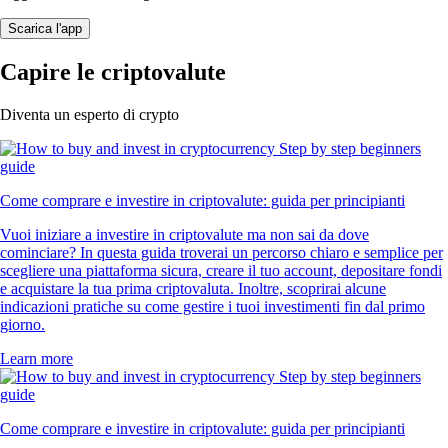
Scarica l'app
Capire le criptovalute
Diventa un esperto di crypto
Come comprare e investire in criptovalute: guida per principianti
Vuoi iniziare a investire in criptovalute ma non sai da dove
cominciare? In questa guida troverai un percorso chiaro e semplice per
scegliere una piattaforma sicura, creare il tuo account, depositare fondi
e acquistare la tua prima criptovaluta. Inoltre, scoprirai alcune
indicazioni pratiche su come gestire i tuoi investimenti fin dal primo
giorno.
Learn more
Come comprare e investire in criptovalute: guida per principianti