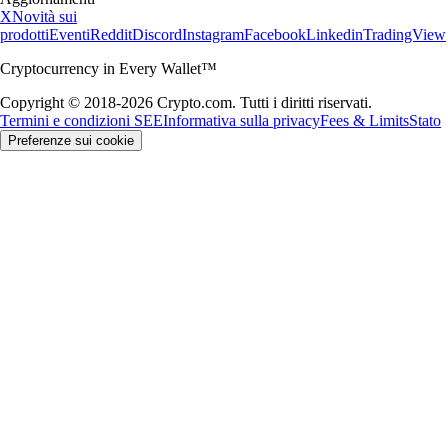
X
Novità sui
prodotti
Eventi
Reddit
Discord
Instagram
Facebook
Linkedin
TradingView
Cryptocurrency in Every Wallet™
Copyright © 2018-2026 Crypto.com. Tutti i diritti riservati.
Termini e condizioni SEE
Informativa sulla privacy
Fees & Limits
Stato
Preferenze sui cookie