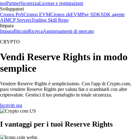
noi
Partner
Sicurezza
Licenze e registrazioni
Sviluppatori
Cronos PoS
Cronos EVM
Cronos zkEVM
Pay SDK
SDK agente
AI
MCP Servers
Trading Skill Repo
Impara
Impara
Bitcoin
Ricerca
Aggiornamenti di mercato
CRYPTO
Vendi Reserve Rights in modo
semplice
Vendere Reserve Rights è semplicissimo. Con l'app di Crypto.com,
puoi vendere Reserve Rights per valuta fiat o scambiarli con altre
criptovalute. Gestisci il tuo portafoglio in totale sicurezza.
Iscriviti ora
I vantaggi per i tuoi Reserve Rights