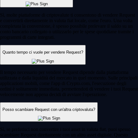
Sì, molte piattaforme di criptovalute ti consentono di vendere Request
e convertirli direttamente in valuta fiat locale, come l'euro. Una volta
completata la conversione, è spesso possibile prelevare il saldo su un
conto bancario collegato o utilizzarlo per le spese quotidiane tramite i
programmi di carte integrati.
Quanto tempo ci vuole per vendere Request?
Il tempo necessario per vendere Request dipende dalla piattaforma
utilizzata e dalla liquidità del mercato in quel momento. Sulle principali
applicazioni mobili, come l'app di Crypto.com, l'esecuzione degli
ordini è solitamente immediata, permettendoti di vendere i tuoi Request
velocemente non appena decidi di avviare l'operazione.
Posso scambiare Request con un'altra criptovaluta?
Sì, se preferisci non convertire i tuoi asset in valuta fiat, puoi spesso
scambiare Request direttamente con un altro asset digitale. Questo