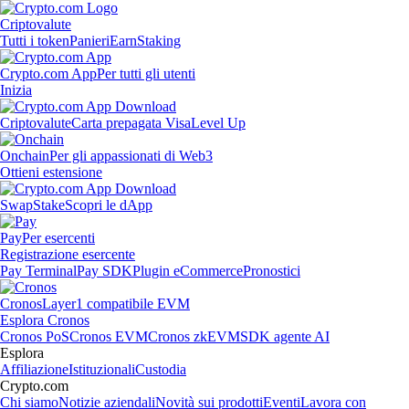
Criptovalute
Tutti i token
Panieri
Earn
Staking
Crypto.com App
Per tutti gli utenti
Inizia
Criptovalute
Carta prepagata Visa
Level Up
Onchain
Per gli appassionati di Web3
Ottieni estensione
Swap
Stake
Scopri le dApp
Pay
Per esercenti
Registrazione esercente
Pay Terminal
Pay SDK
Plugin eCommerce
Pronostici
Cronos
Layer1 compatibile EVM
Esplora Cronos
Cronos PoS
Cronos EVM
Cronos zkEVM
SDK agente AI
Esplora
Affiliazione
Istituzionali
Custodia
Crypto.com
Chi siamo
Notizie aziendali
Novità sui prodotti
Eventi
Lavora con