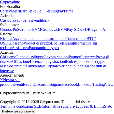
Criptovalute
Funzionalità
Carte
Panieri
Earn
Stake
DeFi Staking
Pay
Prime
Aziende
Custodia
Pay (per i rivenditori)
Sviluppatori
Cronos PoS
Cronos EVM
Cronos zkEVM
Pay SDK
SDK agenti AI
Risorse
Ricerca
Aggiornamenti di mercato
Impara
Convertitore BTC/
USD
Glossario
Widget di prezzo
Bot Telegram
Informativa sui
reclami
Assistenza
Panoramica crypto
Azienda
Chi siamo
Piano di sviluppo
Lavora con noi
Partner
Sicurezza
Prova di
riserva
Affiliazione
Licenze e registrazioni
Hub esplorazione crypto-
asset
Sostenibilità ambientale
Capitale
Verifica
Politica sui conflitti di
interesse
Aggiornamenti
X
Novità sui
prodotti
Eventi
Reddit
Discord
Instagram
Facebook
Linkedin
TradingView
Cryptocurrency in Every Wallet™
Copyright © 2018-2026 Crypto.com. Tutti i diritti riservati.
Termini e condizioni SEE
Informativa sulla privacy
Fees & Limits
Stato
Preferenze sui cookie