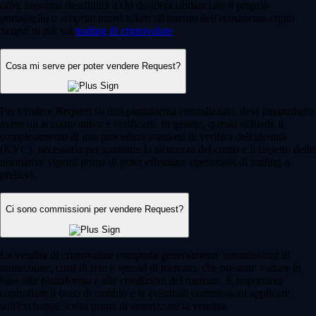
offre massima flessibilità a chi desidera ribilanciare il proprio
portafoglio o scoprire nuovi token all'interno dell'ecosistema cripto.
Scopri di più sul
trading di criptovalute
.
Cosa mi serve per poter vendere Request?
Per vendere Request su una piattaforma centralizzata, devi innanzitutto
avere un account attivo e verificato. In genere, questo richiede il
completamento di una procedura standard di verifica dell'identità
(KYC), necessaria per garantire la sicurezza del conto e il rispetto delle
normative vigenti prima di poter effettuare operazioni di trading o
prelievi.
Ci sono commissioni per vendere Request?
La vendita di criptovalute comporta generalmente commissioni di
transazione, costi di rete o spread di mercato, che possono variare in
base alla piattaforma e alle condizioni del mercato. È importante
controllare il tasso di cambio e le eventuali commissioni applicate
sull'exchange scelto prima di autorizzare la vendita.