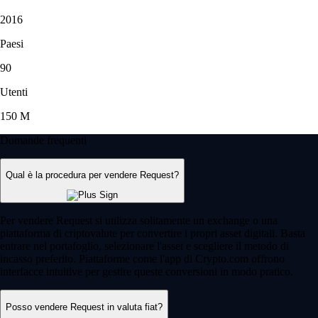
2016
Paesi
90
Utenti
150 M
Domande frequenti
Qual è la procedura per vendere Request?
Per vendere Request si utilizza solitamente un exchange o una
piattaforma di criptovalute per convertire i propri asset digitali. Basta
entrare nel portafoglio, selezionare l'asset e scegliere il metodo di
incasso preferito. Piattaforme come l'app di Crypto.com offrono
interfacce intuitive per gestire queste conversioni in modo pratico.
Posso vendere Request in valuta fiat?