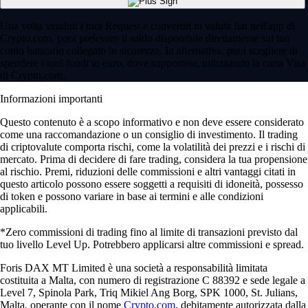
Una volta venduti i tuoi Request e convertiti in valuta fiat nell'app di
Crypto.com, puoi prelevare il saldo disponibile direttamente sul tuo
conto bancario collegato in sicurezza. In alternativa, puoi scegliere di
spendere i tuoi fondi in euro, dove supportato, utilizzando la carta Visa
di Crypto.com.
Informazioni importanti
Questo contenuto è a scopo informativo e non deve essere considerato
come una raccomandazione o un consiglio di investimento. Il trading
di criptovalute comporta rischi, come la volatilità dei prezzi e i rischi di
mercato. Prima di decidere di fare trading, considera la tua propensione
al rischio. Premi, riduzioni delle commissioni e altri vantaggi citati in
questo articolo possono essere soggetti a requisiti di idoneità, possesso
di token e possono variare in base ai termini e alle condizioni
applicabili.
*Zero commissioni di trading fino al limite di transazioni previsto dal
tuo livello Level Up. Potrebbero applicarsi altre commissioni e spread.
Foris DAX MT Limited è una società a responsabilità limitata
costituita a Malta, con numero di registrazione C 88392 e sede legale a
Level 7, Spinola Park, Triq Mikiel Ang Borg, SPK 1000, St. Julians,
Malta, operante con il nome
Crypto.com
, debitamente autorizzata dalla