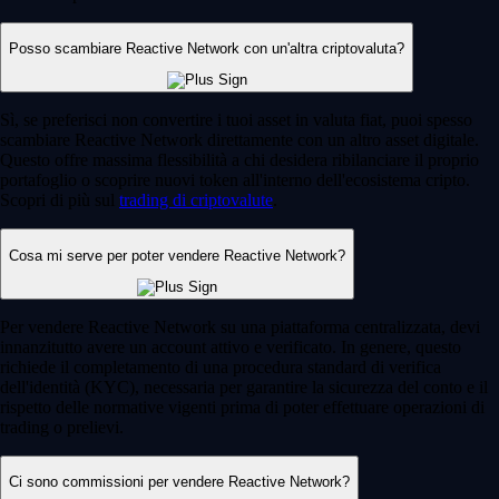
Posso scambiare Reactive Network con un'altra criptovaluta?
Sì, se preferisci non convertire i tuoi asset in valuta fiat, puoi spesso
scambiare Reactive Network direttamente con un altro asset digitale.
Questo offre massima flessibilità a chi desidera ribilanciare il proprio
portafoglio o scoprire nuovi token all'interno dell'ecosistema cripto.
Scopri di più sul
trading di criptovalute
.
Cosa mi serve per poter vendere Reactive Network?
Per vendere Reactive Network su una piattaforma centralizzata, devi
innanzitutto avere un account attivo e verificato. In genere, questo
richiede il completamento di una procedura standard di verifica
dell'identità (KYC), necessaria per garantire la sicurezza del conto e il
rispetto delle normative vigenti prima di poter effettuare operazioni di
trading o prelievi.
Ci sono commissioni per vendere Reactive Network?