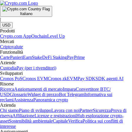
Italiano
|
USD
Prodotti
Crypto.com App
Onchain
Level Up
Mercati
Criptovalute
Funzionalità
Carte
Panieri
Earn
Stake
DeFi Staking
Pay
Prime
Aziende
Custodia
Pay (per i rivenditori)
Sviluppatori
Cronos PoS
Cronos EVM
Cronos zkEVM
Pay SDK
SDK agenti AI
Risorse
Ricerca
Aggiornamenti di mercato
Impara
Convertitore BTC/
USD
Glossario
Widget di prezzo
Bot Telegram
Informativa sui
reclami
Assistenza
Panoramica crypto
Azienda
Chi siamo
Piano di sviluppo
Lavora con noi
Partner
Sicurezza
Prova di
riserva
Affiliazione
Licenze e registrazioni
Hub esplorazione crypto-
asset
Sostenibilità ambientale
Capitale
Verifica
Politica sui conflitti di
interesse
Aggiornamenti