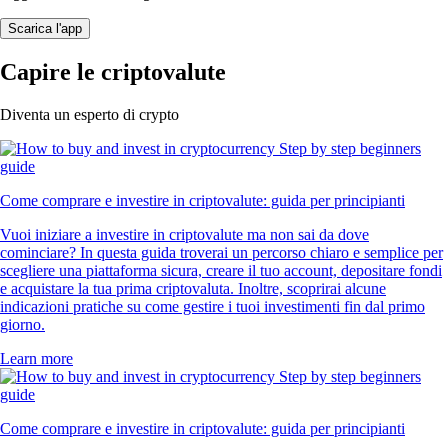
Scarica l'app
Capire le criptovalute
Diventa un esperto di crypto
Come comprare e investire in criptovalute: guida per principianti
Vuoi iniziare a investire in criptovalute ma non sai da dove
cominciare? In questa guida troverai un percorso chiaro e semplice per
scegliere una piattaforma sicura, creare il tuo account, depositare fondi
e acquistare la tua prima criptovaluta. Inoltre, scoprirai alcune
indicazioni pratiche su come gestire i tuoi investimenti fin dal primo
giorno.
Learn more
Come comprare e investire in criptovalute: guida per principianti