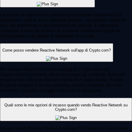
La vendita di criptovalute comporta generalmente commissioni di
transazione, costi di rete o spread di mercato, che possono variare in
base alla piattaforma e alle condizioni del mercato. È importante
controllare il tasso di cambio e le eventuali commissioni applicate
sull'exchange scelto prima di autorizzare la vendita.
Come posso vendere Reactive Network sull'app di Crypto.com?
Per vendere Reactive Network sull'app di Crypto.com, apri
l'applicazione e assicurati che il tuo account sia verificato. Entra nel
crypto wallet, seleziona Reactive Network e premi il tasto «Vendi».
Scegli la modalità di incasso preferita, inserisci l'importo che vuoi
convertire, controlla i dettagli e autorizza la transazione.
Quali sono le mie opzioni di incasso quando vendo Reactive Network su
Crypto.com?
Quando vendi Reactive Network sull'app di Crypto.com, hai diverse