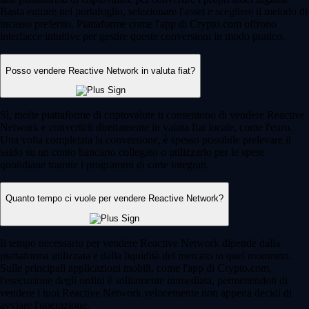
Basta entrare nel portafoglio, selezionare l'asset e scegliere il metodo di
incasso preferito. Piattaforme come l'app di Crypto.com offrono
interfacce intuitive per gestire queste conversioni in modo pratico.
Posso vendere Reactive Network in valuta fiat?
Sì, molte piattaforme di criptovalute ti consentono di vendere Reactive
Network e convertirli direttamente in valuta fiat locale, come l'euro.
Una volta completata la conversione, è spesso possibile prelevare il
saldo su un conto bancario collegato o utilizzarlo per le spese
quotidiane tramite i programmi di carte integrati.
Quanto tempo ci vuole per vendere Reactive Network?
Il tempo necessario per vendere Reactive Network dipende dalla
piattaforma utilizzata e dalla liquidità del mercato in quel momento.
Sulle principali applicazioni mobili, come l'app di Crypto.com,
l'esecuzione degli ordini è solitamente immediata, permettendoti di
vendere i tuoi Reactive Network velocemente non appena decidi di
avviare l'operazione.