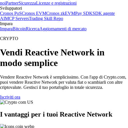
noi
Partner
Sicurezza
Licenze e registrazioni
Sviluppatori
Cronos PoS
Cronos EVM
Cronos zkEVM
Pay SDK
SDK agente
AI
MCP Servers
Trading Skill Repo
Impara
Impara
Bitcoin
Ricerca
Aggiornamenti di mercato
CRYPTO
Vendi Reactive Network in
modo semplice
Vendere Reactive Network è semplicissimo. Con l'app di Crypto.com,
puoi vendere Reactive Network per valuta fiat o scambiarli con altre
criptovalute. Gestisci il tuo portafoglio in totale sicurezza.
Iscriviti ora
I vantaggi per i tuoi Reactive Network