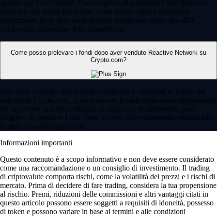
opzioni per i tuoi incassi. Puoi scegliere di scambiare i tuoi Reactive
Network con valuta fiat locale, come l'euro, oppure convertirli
direttamente in un altro asset digitale, scegliendo tra le oltre 400
criptovalute supportate dalla piattaforma.
Come posso prelevare i fondi dopo aver venduto Reactive Network su
Crypto.com?
Una volta venduti i tuoi Reactive Network e convertiti in valuta fiat
nell'app di Crypto.com, puoi prelevare il saldo disponibile direttamente
sul tuo conto bancario collegato in sicurezza. In alternativa, puoi
scegliere di spendere i tuoi fondi in euro, dove supportato, utilizzando
la carta Visa di Crypto.com.
Informazioni importanti
Questo contenuto è a scopo informativo e non deve essere considerato
come una raccomandazione o un consiglio di investimento. Il trading
di criptovalute comporta rischi, come la volatilità dei prezzi e i rischi di
mercato. Prima di decidere di fare trading, considera la tua propensione
al rischio. Premi, riduzioni delle commissioni e altri vantaggi citati in
questo articolo possono essere soggetti a requisiti di idoneità, possesso
di token e possono variare in base ai termini e alle condizioni