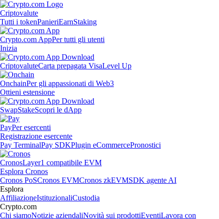
Criptovalute
Tutti i token
Panieri
Earn
Staking
Crypto.com App
Per tutti gli utenti
Inizia
Criptovalute
Carta prepagata Visa
Level Up
Onchain
Per gli appassionati di Web3
Ottieni estensione
Swap
Stake
Scopri le dApp
Pay
Per esercenti
Registrazione esercente
Pay Terminal
Pay SDK
Plugin eCommerce
Pronostici
Cronos
Layer1 compatibile EVM
Esplora Cronos
Cronos PoS
Cronos EVM
Cronos zkEVM
SDK agente AI
Esplora
Affiliazione
Istituzionali
Custodia
Crypto.com
Chi siamo
Notizie aziendali
Novità sui prodotti
Eventi
Lavora con