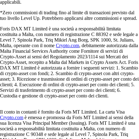
applicabili.
*Zero commissioni di trading fino al limite di transazioni previsto dal
tuo livello Level Up. Potrebbero applicarsi altre commissioni e spread.
Foris DAX MT Limited è una società a responsabilità limitata
costituita a Malta, con numero di registrazione C 88392 e sede legale a
Level 7, Spinola Park, Triq Mikiel Ang Borg, SPK 1000, St. Julians,
Malta, operante con il nome
Crypto.com
, debitamente autorizzata dalla
Malta Financial Services Authority come Fornitore di servizi di
Crypto-Asset ai sensi del Regolamento 2023/1114 sui Mercati dei
Crypto-Asset, recepito a Malta dal Markets in Crypto Assets Act. Foris
DAX MT Limited è autorizzata a fornire i seguenti servizi: 1. Scambio
di crypto-asset con fondi; 2. Scambio di crypto-asset con altri crypto-
asset; 3. Ricezione e trasmissione di ordini di crypto-asset per conto dei
clienti; 4. Esecuzione di ordini di crypto-asset per conto dei clienti; 5.
Servizi di trasferimento di crypto-asset per conto dei clienti; 6.
Custodia e gestione di crypto-asset per conto dei clienti.
Il conto in contanti è fornito da Foris MT Limited. La carta Visa
Crypto.com
è emessa e promossa da Foris MT Limited ai sensi della
sua licenza Visa Principal Member (Issuing). Foris MT Limited è una
società a responsabilità limitata costituita a Malta, con numero di
registrazione C 90348 e sede legale al Level 7, Spinola Park, Triq