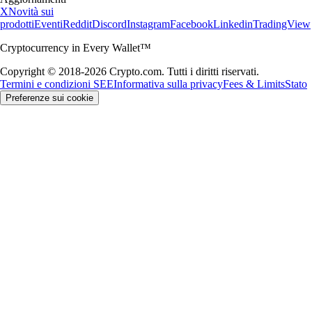
X
Novità sui
prodotti
Eventi
Reddit
Discord
Instagram
Facebook
Linkedin
TradingView
Cryptocurrency in Every Wallet™
Copyright © 2018-2026 Crypto.com. Tutti i diritti riservati.
Termini e condizioni SEE
Informativa sulla privacy
Fees & Limits
Stato
Preferenze sui cookie