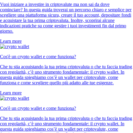
Vuoi iniziare a investire in criptovalute ma non sai da dove
cominciare? In questa guida troverai un percorso chiaro e semplice per
scegliere una piattaforma sicura, creare il tuo account, depositare fondi
e acquistare la tua prima criptovaluta. Inoltre, scoprirai alcune
indicazioni pratiche su come gestire i tuoi investimenti fin dal primo
giorno.
Learn more
Cos'è un crypto wallet e come funziona?
Che tu stia acquistando la tua prima criptovaluta o che tu faccia trading
con regolarità, c’è uno strumento fondamentale: il crypto wallet. In
questa guida spieghiamo cos’è un wallet per criptovalute, come
funziona e come scegliere quello più adatto alle tue esigenze.
Learn more
Cos'è un crypto wallet e come funziona?
Che tu stia acquistando la tua prima criptovaluta o che tu faccia trading
con regolarità, c’è uno strumento fondamentale: il crypto wallet. In
questa guida spieghiamo cos’è un wallet per criptovalute, come