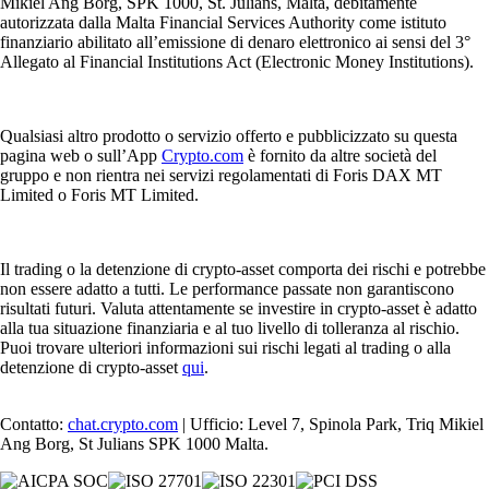
Mikiel Ang Borg, SPK 1000, St. Julians, Malta, debitamente
autorizzata dalla Malta Financial Services Authority come istituto
finanziario abilitato all’emissione di denaro elettronico ai sensi del 3°
Allegato al Financial Institutions Act (Electronic Money Institutions).
Qualsiasi altro prodotto o servizio offerto e pubblicizzato su questa
pagina web o sull’App
Crypto.com
è fornito da altre società del
gruppo e non rientra nei servizi regolamentati di Foris DAX MT
Limited o Foris MT Limited.
Il trading o la detenzione di crypto-asset comporta dei rischi e potrebbe
non essere adatto a tutti. Le performance passate non garantiscono
risultati futuri. Valuta attentamente se investire in crypto-asset è adatto
alla tua situazione finanziaria e al tuo livello di tolleranza al rischio.
Puoi trovare ulteriori informazioni sui rischi legati al trading o alla
detenzione di crypto-asset
qui
.
Contatto:
chat.crypto.com
| Ufficio: Level 7, Spinola Park, Triq Mikiel
Ang Borg, St Julians SPK 1000 Malta.