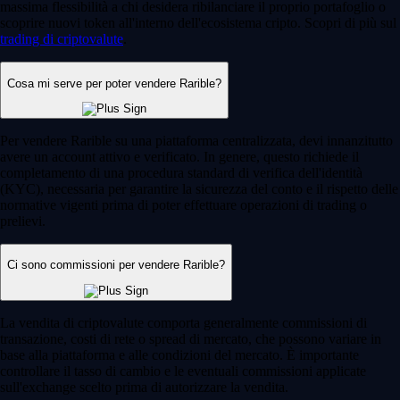
massima flessibilità a chi desidera ribilanciare il proprio portafoglio o
scoprire nuovi token all'interno dell'ecosistema cripto. Scopri di più sul
trading di criptovalute
.
Cosa mi serve per poter vendere Rarible?
Per vendere Rarible su una piattaforma centralizzata, devi innanzitutto
avere un account attivo e verificato. In genere, questo richiede il
completamento di una procedura standard di verifica dell'identità
(KYC), necessaria per garantire la sicurezza del conto e il rispetto delle
normative vigenti prima di poter effettuare operazioni di trading o
prelievi.
Ci sono commissioni per vendere Rarible?
La vendita di criptovalute comporta generalmente commissioni di
transazione, costi di rete o spread di mercato, che possono variare in
base alla piattaforma e alle condizioni del mercato. È importante
controllare il tasso di cambio e le eventuali commissioni applicate
sull'exchange scelto prima di autorizzare la vendita.