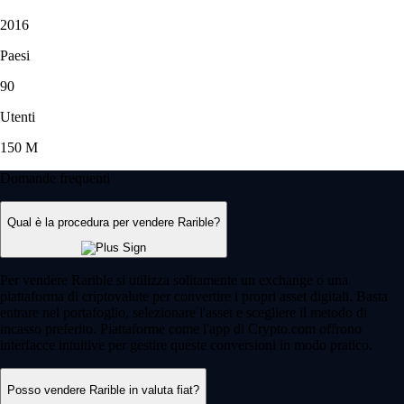
2016
Paesi
90
Utenti
150 M
Domande frequenti
Qual è la procedura per vendere Rarible?
Per vendere Rarible si utilizza solitamente un exchange o una
piattaforma di criptovalute per convertire i propri asset digitali. Basta
entrare nel portafoglio, selezionare l'asset e scegliere il metodo di
incasso preferito. Piattaforme come l'app di Crypto.com offrono
interfacce intuitive per gestire queste conversioni in modo pratico.
Posso vendere Rarible in valuta fiat?