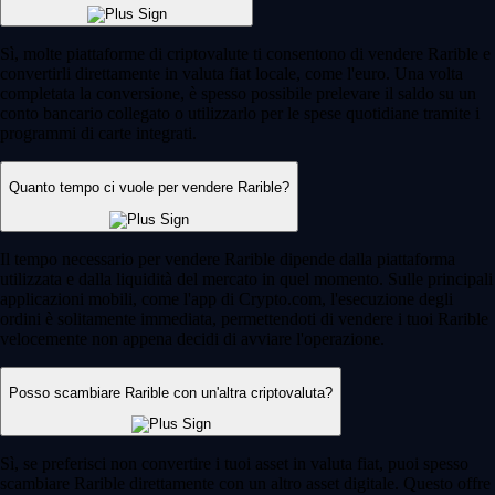
Sì, molte piattaforme di criptovalute ti consentono di vendere Rarible e
convertirli direttamente in valuta fiat locale, come l'euro. Una volta
completata la conversione, è spesso possibile prelevare il saldo su un
conto bancario collegato o utilizzarlo per le spese quotidiane tramite i
programmi di carte integrati.
Quanto tempo ci vuole per vendere Rarible?
Il tempo necessario per vendere Rarible dipende dalla piattaforma
utilizzata e dalla liquidità del mercato in quel momento. Sulle principali
applicazioni mobili, come l'app di Crypto.com, l'esecuzione degli
ordini è solitamente immediata, permettendoti di vendere i tuoi Rarible
velocemente non appena decidi di avviare l'operazione.
Posso scambiare Rarible con un'altra criptovaluta?
Sì, se preferisci non convertire i tuoi asset in valuta fiat, puoi spesso
scambiare Rarible direttamente con un altro asset digitale. Questo offre