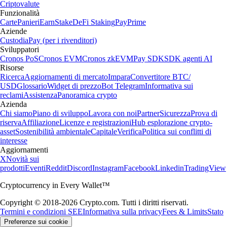
Criptovalute
Funzionalità
Carte
Panieri
Earn
Stake
DeFi Staking
Pay
Prime
Aziende
Custodia
Pay (per i rivenditori)
Sviluppatori
Cronos PoS
Cronos EVM
Cronos zkEVM
Pay SDK
SDK agenti AI
Risorse
Ricerca
Aggiornamenti di mercato
Impara
Convertitore BTC/
USD
Glossario
Widget di prezzo
Bot Telegram
Informativa sui
reclami
Assistenza
Panoramica crypto
Azienda
Chi siamo
Piano di sviluppo
Lavora con noi
Partner
Sicurezza
Prova di
riserva
Affiliazione
Licenze e registrazioni
Hub esplorazione crypto-
asset
Sostenibilità ambientale
Capitale
Verifica
Politica sui conflitti di
interesse
Aggiornamenti
X
Novità sui
prodotti
Eventi
Reddit
Discord
Instagram
Facebook
Linkedin
TradingView
Cryptocurrency in Every Wallet™
Copyright © 2018-2026 Crypto.com. Tutti i diritti riservati.
Termini e condizioni SEE
Informativa sulla privacy
Fees & Limits
Stato
Preferenze sui cookie