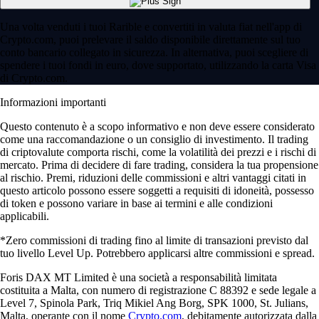
Una volta venduti i tuoi Rarible e convertiti in valuta fiat nell'app di
Crypto.com, puoi prelevare il saldo disponibile direttamente sul tuo
conto bancario collegato in sicurezza. In alternativa, puoi scegliere di
spendere i tuoi fondi in euro, dove supportato, utilizzando la carta Visa
di Crypto.com.
Informazioni importanti
Questo contenuto è a scopo informativo e non deve essere considerato
come una raccomandazione o un consiglio di investimento. Il trading
di criptovalute comporta rischi, come la volatilità dei prezzi e i rischi di
mercato. Prima di decidere di fare trading, considera la tua propensione
al rischio. Premi, riduzioni delle commissioni e altri vantaggi citati in
questo articolo possono essere soggetti a requisiti di idoneità, possesso
di token e possono variare in base ai termini e alle condizioni
applicabili.
*Zero commissioni di trading fino al limite di transazioni previsto dal
tuo livello Level Up. Potrebbero applicarsi altre commissioni e spread.
Foris DAX MT Limited è una società a responsabilità limitata
costituita a Malta, con numero di registrazione C 88392 e sede legale a
Level 7, Spinola Park, Triq Mikiel Ang Borg, SPK 1000, St. Julians,
Malta, operante con il nome
Crypto.com
, debitamente autorizzata dalla