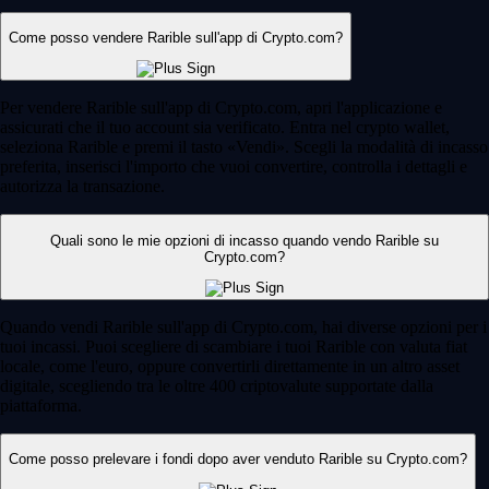
Come posso vendere Rarible sull'app di Crypto.com?
Per vendere Rarible sull'app di Crypto.com, apri l'applicazione e
assicurati che il tuo account sia verificato. Entra nel crypto wallet,
seleziona Rarible e premi il tasto «Vendi». Scegli la modalità di incasso
preferita, inserisci l'importo che vuoi convertire, controlla i dettagli e
autorizza la transazione.
Quali sono le mie opzioni di incasso quando vendo Rarible su
Crypto.com?
Quando vendi Rarible sull'app di Crypto.com, hai diverse opzioni per i
tuoi incassi. Puoi scegliere di scambiare i tuoi Rarible con valuta fiat
locale, come l'euro, oppure convertirli direttamente in un altro asset
digitale, scegliendo tra le oltre 400 criptovalute supportate dalla
piattaforma.
Come posso prelevare i fondi dopo aver venduto Rarible su Crypto.com?