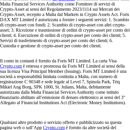
Malta Financial Services Authority come Fornitore di servizi di
Crypto-Asset ai sensi del Regolamento 2023/1114 sui Mercati dei
Crypto-Asset, recepito a Malta dal Markets in Crypto Assets Act. Foris
DAX MT Limited è autorizzata a fornire i seguenti servizi: 1. Scambio
di crypto-asset con fondi; 2. Scambio di crypto-asset con altri crypto-
asset; 3. Ricezione e trasmissione di ordini di crypto-asset per conto dei
clienti; 4. Esecuzione di ordini di crypto-asset per conto dei clienti; 5.
Servizi di trasferimento di crypto-asset per conto dei clienti; 6.
Custodia e gestione di crypto-asset per conto dei clienti.
Il conto in contanti è fornito da Foris MT Limited. La carta Visa
Crypto.com
è emessa e promossa da Foris MT Limited ai sensi della
sua licenza Visa Principal Member (Issuing). Foris MT Limited è una
società a responsabilità limitata costituita a Malta, con numero di
registrazione C 90348 e sede legale al Level 7, Spinola Park, Triq
Mikiel Ang Borg, SPK 1000, St. Julians, Malta, debitamente
autorizzata dalla Malta Financial Services Authority come istituto
finanziario abilitato all’emissione di denaro elettronico ai sensi del 3°
Allegato al Financial Institutions Act (Electronic Money Institutions).
Qualsiasi altro prodotto o servizio offerto e pubblicizzato su questa
pagina web o sull’App
Crypto.com
è fornito da altre società del