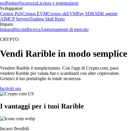
noi
Partner
Sicurezza
Licenze e registrazioni
Sviluppatori
Cronos PoS
Cronos EVM
Cronos zkEVM
Pay SDK
SDK agente
AI
MCP Servers
Trading Skill Repo
Impara
Impara
Bitcoin
Ricerca
Aggiornamenti di mercato
CRYPTO
Vendi Rarible in modo semplice
Vendere Rarible è semplicissimo. Con l'app di Crypto.com, puoi
vendere Rarible per valuta fiat o scambiarli con altre criptovalute.
Gestisci il tuo portafoglio in totale sicurezza.
Iscriviti ora
I vantaggi per i tuoi Rarible
Incassi flessibili