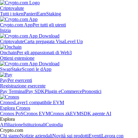
Criptovalute
Tutti i token
Panieri
Earn
Staking
Crypto.com App
Per tutti gli utenti
Inizia
Criptovalute
Carta prepagata Visa
Level Up
Onchain
Per gli appassionati di Web3
Ottieni estensione
Swap
Stake
Scopri le dApp
Pay
Per esercenti
Registrazione esercente
Pay Terminal
Pay SDK
Plugin eCommerce
Pronostici
Cronos
Layer1 compatibile EVM
Esplora Cronos
Cronos PoS
Cronos EVM
Cronos zkEVM
SDK agente AI
Esplora
Affiliazione
Istituzionali
Custodia
Crypto.com
Chi siamo
Notizie aziendali
Novità sui prodotti
Eventi
Lavora con