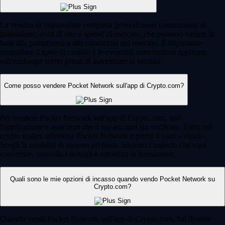
La vendita di criptovalute comporta generalmente commissioni di
transazione, costi di rete o spread di mercato, che possono variare in
base alla piattaforma e alle condizioni del mercato. È importante
controllare il tasso di cambio e le eventuali commissioni applicate
sull'exchange scelto prima di autorizzare la vendita.
Come posso vendere Pocket Network sull'app di Crypto.com?
Per vendere Pocket Network sull'app di Crypto.com, apri
l'applicazione e assicurati che il tuo account sia verificato. Entra nel
crypto wallet, seleziona Pocket Network e premi il tasto «Vendi».
Scegli la modalità di incasso preferita, inserisci l'importo che vuoi
convertire, controlla i dettagli e autorizza la transazione.
Quali sono le mie opzioni di incasso quando vendo Pocket Network su
Crypto.com?
Quando vendi Pocket Network sull'app di Crypto.com, hai diverse