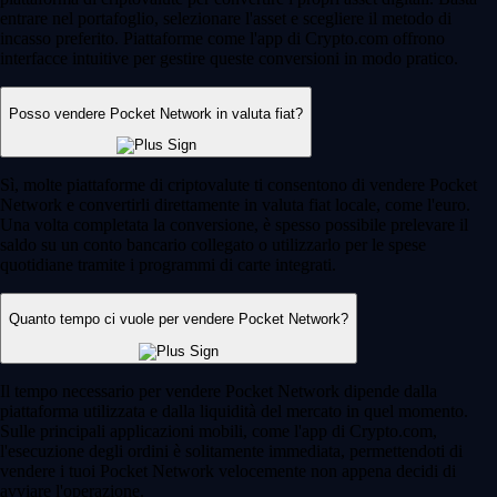
entrare nel portafoglio, selezionare l'asset e scegliere il metodo di
incasso preferito. Piattaforme come l'app di Crypto.com offrono
interfacce intuitive per gestire queste conversioni in modo pratico.
Posso vendere Pocket Network in valuta fiat?
Sì, molte piattaforme di criptovalute ti consentono di vendere Pocket
Network e convertirli direttamente in valuta fiat locale, come l'euro.
Una volta completata la conversione, è spesso possibile prelevare il
saldo su un conto bancario collegato o utilizzarlo per le spese
quotidiane tramite i programmi di carte integrati.
Quanto tempo ci vuole per vendere Pocket Network?
Il tempo necessario per vendere Pocket Network dipende dalla
piattaforma utilizzata e dalla liquidità del mercato in quel momento.
Sulle principali applicazioni mobili, come l'app di Crypto.com,
l'esecuzione degli ordini è solitamente immediata, permettendoti di
vendere i tuoi Pocket Network velocemente non appena decidi di
avviare l'operazione.