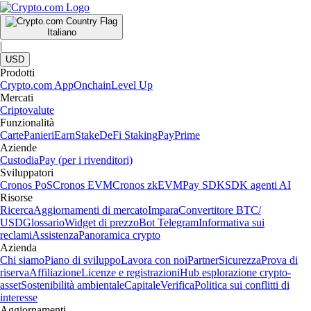
Italiano
|
USD
Prodotti
Crypto.com App
Onchain
Level Up
Mercati
Criptovalute
Funzionalità
Carte
Panieri
Earn
Stake
DeFi Staking
Pay
Prime
Aziende
Custodia
Pay (per i rivenditori)
Sviluppatori
Cronos PoS
Cronos EVM
Cronos zkEVM
Pay SDK
SDK agenti AI
Risorse
Ricerca
Aggiornamenti di mercato
Impara
Convertitore BTC/
USD
Glossario
Widget di prezzo
Bot Telegram
Informativa sui
reclami
Assistenza
Panoramica crypto
Azienda
Chi siamo
Piano di sviluppo
Lavora con noi
Partner
Sicurezza
Prova di
riserva
Affiliazione
Licenze e registrazioni
Hub esplorazione crypto-
asset
Sostenibilità ambientale
Capitale
Verifica
Politica sui conflitti di
interesse
Aggiornamenti