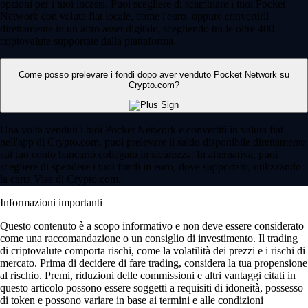
opzioni per i tuoi incassi. Puoi scegliere di scambiare i tuoi Pocket
Network con valuta fiat locale, come l'euro, oppure convertirli
direttamente in un altro asset digitale, scegliendo tra le oltre 400
criptovalute supportate dalla piattaforma.
Come posso prelevare i fondi dopo aver venduto Pocket Network su
Crypto.com?
Una volta venduti i tuoi Pocket Network e convertiti in valuta fiat
nell'app di Crypto.com, puoi prelevare il saldo disponibile direttamente
sul tuo conto bancario collegato in sicurezza. In alternativa, puoi
scegliere di spendere i tuoi fondi in euro, dove supportato, utilizzando
la carta Visa di Crypto.com.
Informazioni importanti
Questo contenuto è a scopo informativo e non deve essere considerato
come una raccomandazione o un consiglio di investimento. Il trading
di criptovalute comporta rischi, come la volatilità dei prezzi e i rischi di
mercato. Prima di decidere di fare trading, considera la tua propensione
al rischio. Premi, riduzioni delle commissioni e altri vantaggi citati in
questo articolo possono essere soggetti a requisiti di idoneità, possesso
di token e possono variare in base ai termini e alle condizioni