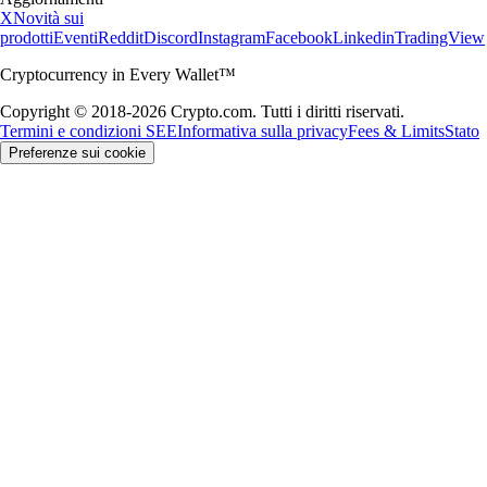
X
Novità sui
prodotti
Eventi
Reddit
Discord
Instagram
Facebook
Linkedin
TradingView
Cryptocurrency in Every Wallet™
Copyright © 2018-2026 Crypto.com. Tutti i diritti riservati.
Termini e condizioni SEE
Informativa sulla privacy
Fees & Limits
Stato
Preferenze sui cookie