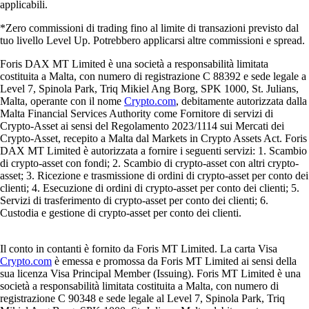
applicabili.
*Zero commissioni di trading fino al limite di transazioni previsto dal
tuo livello Level Up. Potrebbero applicarsi altre commissioni e spread.
Foris DAX MT Limited è una società a responsabilità limitata
costituita a Malta, con numero di registrazione C 88392 e sede legale a
Level 7, Spinola Park, Triq Mikiel Ang Borg, SPK 1000, St. Julians,
Malta, operante con il nome
Crypto.com
, debitamente autorizzata dalla
Malta Financial Services Authority come Fornitore di servizi di
Crypto-Asset ai sensi del Regolamento 2023/1114 sui Mercati dei
Crypto-Asset, recepito a Malta dal Markets in Crypto Assets Act. Foris
DAX MT Limited è autorizzata a fornire i seguenti servizi: 1. Scambio
di crypto-asset con fondi; 2. Scambio di crypto-asset con altri crypto-
asset; 3. Ricezione e trasmissione di ordini di crypto-asset per conto dei
clienti; 4. Esecuzione di ordini di crypto-asset per conto dei clienti; 5.
Servizi di trasferimento di crypto-asset per conto dei clienti; 6.
Custodia e gestione di crypto-asset per conto dei clienti.
Il conto in contanti è fornito da Foris MT Limited. La carta Visa
Crypto.com
è emessa e promossa da Foris MT Limited ai sensi della
sua licenza Visa Principal Member (Issuing). Foris MT Limited è una
società a responsabilità limitata costituita a Malta, con numero di
registrazione C 90348 e sede legale al Level 7, Spinola Park, Triq