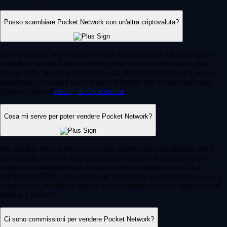
Posso scambiare Pocket Network con un'altra criptovaluta?
Sì, se preferisci non convertire i tuoi asset in valuta fiat, puoi spesso
scambiare Pocket Network direttamente con un altro asset digitale.
Questo offre massima flessibilità a chi desidera ribilanciare il proprio
portafoglio o scoprire nuovi token all'interno dell'ecosistema cripto.
Scopri di più sul
trading di criptovalute
.
Cosa mi serve per poter vendere Pocket Network?
Per vendere Pocket Network su una piattaforma centralizzata, devi
innanzitutto avere un account attivo e verificato. In genere, questo
richiede il completamento di una procedura standard di verifica
dell'identità (KYC), necessaria per garantire la sicurezza del conto e il
rispetto delle normative vigenti prima di poter effettuare operazioni di
trading o prelievi.
Ci sono commissioni per vendere Pocket Network?