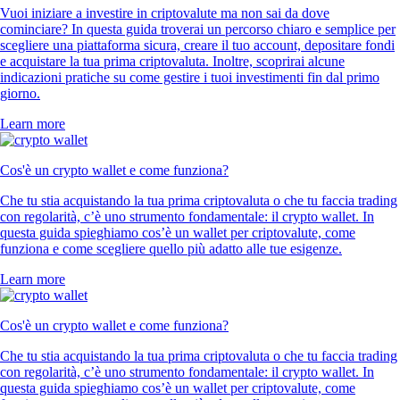
Vuoi iniziare a investire in criptovalute ma non sai da dove
cominciare? In questa guida troverai un percorso chiaro e semplice per
scegliere una piattaforma sicura, creare il tuo account, depositare fondi
e acquistare la tua prima criptovaluta. Inoltre, scoprirai alcune
indicazioni pratiche su come gestire i tuoi investimenti fin dal primo
giorno.
Learn more
Cos'è un crypto wallet e come funziona?
Che tu stia acquistando la tua prima criptovaluta o che tu faccia trading
con regolarità, c’è uno strumento fondamentale: il crypto wallet. In
questa guida spieghiamo cos’è un wallet per criptovalute, come
funziona e come scegliere quello più adatto alle tue esigenze.
Learn more
Cos'è un crypto wallet e come funziona?
Che tu stia acquistando la tua prima criptovaluta o che tu faccia trading
con regolarità, c’è uno strumento fondamentale: il crypto wallet. In
questa guida spieghiamo cos’è un wallet per criptovalute, come