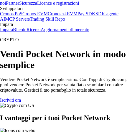
noi
Partner
Sicurezza
Licenze e registrazioni
Sviluppatori
Cronos PoS
Cronos EVM
Cronos zkEVM
Pay SDK
SDK agente
AI
MCP Servers
Trading Skill Repo
Impara
Impara
Bitcoin
Ricerca
Aggiornamenti di mercato
CRYPTO
Vendi Pocket Network in modo
semplice
Vendere Pocket Network è semplicissimo. Con l'app di Crypto.com,
puoi vendere Pocket Network per valuta fiat o scambiarli con altre
criptovalute. Gestisci il tuo portafoglio in totale sicurezza.
Iscriviti ora
I vantaggi per i tuoi Pocket Network