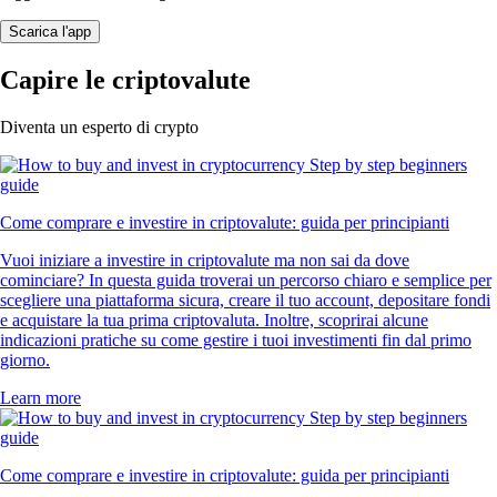
Scarica l'app
Capire le criptovalute
Diventa un esperto di crypto
Come comprare e investire in criptovalute: guida per principianti
Vuoi iniziare a investire in criptovalute ma non sai da dove
cominciare? In questa guida troverai un percorso chiaro e semplice per
scegliere una piattaforma sicura, creare il tuo account, depositare fondi
e acquistare la tua prima criptovaluta. Inoltre, scoprirai alcune
indicazioni pratiche su come gestire i tuoi investimenti fin dal primo
giorno.
Learn more
Come comprare e investire in criptovalute: guida per principianti