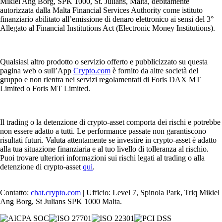
Mikiel Ang Borg, SPK 1000, St. Julians, Malta, debitamente
autorizzata dalla Malta Financial Services Authority come istituto
finanziario abilitato all’emissione di denaro elettronico ai sensi del 3°
Allegato al Financial Institutions Act (Electronic Money Institutions).
Qualsiasi altro prodotto o servizio offerto e pubblicizzato su questa
pagina web o sull’App
Crypto.com
è fornito da altre società del
gruppo e non rientra nei servizi regolamentati di Foris DAX MT
Limited o Foris MT Limited.
Il trading o la detenzione di crypto-asset comporta dei rischi e potrebbe
non essere adatto a tutti. Le performance passate non garantiscono
risultati futuri. Valuta attentamente se investire in crypto-asset è adatto
alla tua situazione finanziaria e al tuo livello di tolleranza al rischio.
Puoi trovare ulteriori informazioni sui rischi legati al trading o alla
detenzione di crypto-asset
qui
.
Contatto:
chat.crypto.com
| Ufficio: Level 7, Spinola Park, Triq Mikiel
Ang Borg, St Julians SPK 1000 Malta.