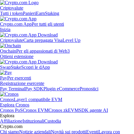
Criptovalute
Tutti i token
Panieri
Earn
Staking
Crypto.com App
Per tutti gli utenti
Inizia
Criptovalute
Carta prepagata Visa
Level Up
Onchain
Per gli appassionati di Web3
Ottieni estensione
Swap
Stake
Scopri le dApp
Pay
Per esercenti
Registrazione esercente
Pay Terminal
Pay SDK
Plugin eCommerce
Pronostici
Cronos
Layer1 compatibile EVM
Esplora Cronos
Cronos PoS
Cronos EVM
Cronos zkEVM
SDK agente AI
Esplora
Affiliazione
Istituzionali
Custodia
Crypto.com
Chi siamo
Notizie aziendali
Novità sui prodotti
Eventi
Lavora con