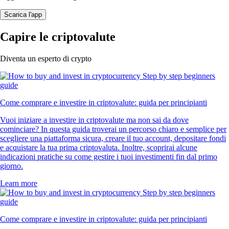
Scarica l'app
Capire le criptovalute
Diventa un esperto di crypto
Come comprare e investire in criptovalute: guida per principianti
Vuoi iniziare a investire in criptovalute ma non sai da dove
cominciare? In questa guida troverai un percorso chiaro e semplice per
scegliere una piattaforma sicura, creare il tuo account, depositare fondi
e acquistare la tua prima criptovaluta. Inoltre, scoprirai alcune
indicazioni pratiche su come gestire i tuoi investimenti fin dal primo
giorno.
Learn more
Come comprare e investire in criptovalute: guida per principianti