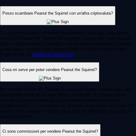
Posso scambiare Peanut the Squirrel con un'altra criptovaluta?
Sì, se preferisci non convertire i tuoi asset in valuta fiat, puoi spesso
scambiare Peanut the Squirrel direttamente con un altro asset digitale.
Questo offre massima flessibilità a chi desidera ribilanciare il proprio
portafoglio o scoprire nuovi token all'interno dell'ecosistema cripto.
Scopri di più sul
trading di criptovalute
.
Cosa mi serve per poter vendere Peanut the Squirrel?
Per vendere Peanut the Squirrel su una piattaforma centralizzata, devi
innanzitutto avere un account attivo e verificato. In genere, questo
richiede il completamento di una procedura standard di verifica
dell'identità (KYC), necessaria per garantire la sicurezza del conto e il
rispetto delle normative vigenti prima di poter effettuare operazioni di
trading o prelievi.
Ci sono commissioni per vendere Peanut the Squirrel?