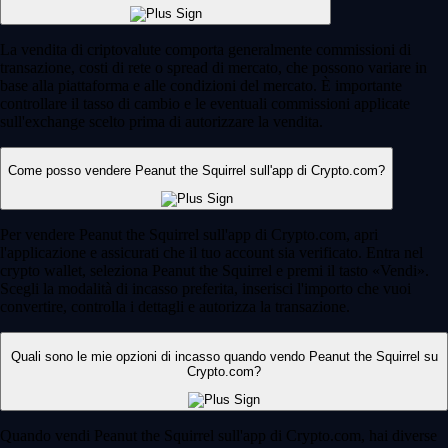
La vendita di criptovalute comporta generalmente commissioni di
transazione, costi di rete o spread di mercato, che possono variare in
base alla piattaforma e alle condizioni del mercato. È importante
controllare il tasso di cambio e le eventuali commissioni applicate
sull'exchange scelto prima di autorizzare la vendita.
Come posso vendere Peanut the Squirrel sull'app di Crypto.com?
Per vendere Peanut the Squirrel sull'app di Crypto.com, apri
l'applicazione e assicurati che il tuo account sia verificato. Entra nel
crypto wallet, seleziona Peanut the Squirrel e premi il tasto «Vendi».
Scegli la modalità di incasso preferita, inserisci l'importo che vuoi
convertire, controlla i dettagli e autorizza la transazione.
Quali sono le mie opzioni di incasso quando vendo Peanut the Squirrel su
Crypto.com?
Quando vendi Peanut the Squirrel sull'app di Crypto.com, hai diverse