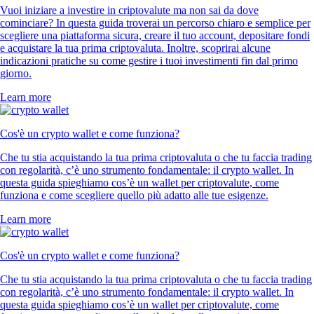
Vuoi iniziare a investire in criptovalute ma non sai da dove
cominciare? In questa guida troverai un percorso chiaro e semplice per
scegliere una piattaforma sicura, creare il tuo account, depositare fondi
e acquistare la tua prima criptovaluta. Inoltre, scoprirai alcune
indicazioni pratiche su come gestire i tuoi investimenti fin dal primo
giorno.
Learn more
Cos'è un crypto wallet e come funziona?
Che tu stia acquistando la tua prima criptovaluta o che tu faccia trading
con regolarità, c’è uno strumento fondamentale: il crypto wallet. In
questa guida spieghiamo cos’è un wallet per criptovalute, come
funziona e come scegliere quello più adatto alle tue esigenze.
Learn more
Cos'è un crypto wallet e come funziona?
Che tu stia acquistando la tua prima criptovaluta o che tu faccia trading
con regolarità, c’è uno strumento fondamentale: il crypto wallet. In
questa guida spieghiamo cos’è un wallet per criptovalute, come