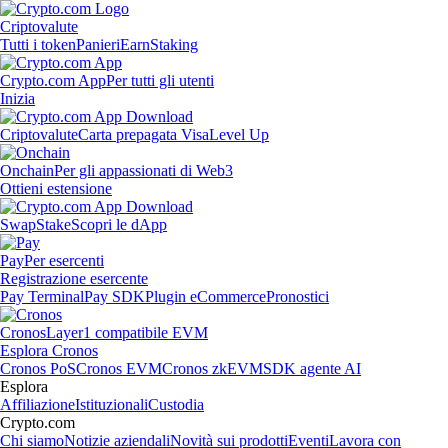
Criptovalute
Tutti i token
Panieri
Earn
Staking
Crypto.com App
Per tutti gli utenti
Inizia
Criptovalute
Carta prepagata Visa
Level Up
Onchain
Per gli appassionati di Web3
Ottieni estensione
Swap
Stake
Scopri le dApp
Pay
Per esercenti
Registrazione esercente
Pay Terminal
Pay SDK
Plugin eCommerce
Pronostici
Cronos
Layer1 compatibile EVM
Esplora Cronos
Cronos PoS
Cronos EVM
Cronos zkEVM
SDK agente AI
Esplora
Affiliazione
Istituzionali
Custodia
Crypto.com
Chi siamo
Notizie aziendali
Novità sui prodotti
Eventi
Lavora con