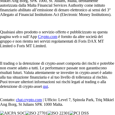
Mikiel Ang Borg, SPK 1000, St. Julians, Malta, debitamente
autorizzata dalla Malta Financial Services Authority come istituto
finanziario abilitato all’emissione di denaro elettronico ai sensi del 3°
Allegato al Financial Institutions Act (Electronic Money Institutions).
Qualsiasi altro prodotto o servizio offerto e pubblicizzato su questa
pagina web o sull’App
Crypto.com
è fornito da altre società del
gruppo e non rientra nei servizi regolamentati di Foris DAX MT
Limited o Foris MT Limited.
Il trading o la detenzione di crypto-asset comporta dei rischi e potrebbe
non essere adatto a tutti. Le performance passate non garantiscono
risultati futuri. Valuta attentamente se investire in crypto-asset è adatto
alla tua situazione finanziaria e al tuo livello di tolleranza al rischio.
Puoi trovare ulteriori informazioni sui rischi legati al trading o alla
detenzione di crypto-asset
qui
.
Contatto:
chat.crypto.com
| Ufficio: Level 7, Spinola Park, Triq Mikiel
Ang Borg, St Julians SPK 1000 Malta.