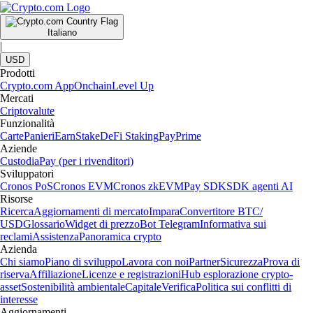
Italiano
|
USD
Prodotti
Crypto.com App
Onchain
Level Up
Mercati
Criptovalute
Funzionalità
Carte
Panieri
Earn
Stake
DeFi Staking
Pay
Prime
Aziende
Custodia
Pay (per i rivenditori)
Sviluppatori
Cronos PoS
Cronos EVM
Cronos zkEVM
Pay SDK
SDK agenti AI
Risorse
Ricerca
Aggiornamenti di mercato
Impara
Convertitore BTC/
USD
Glossario
Widget di prezzo
Bot Telegram
Informativa sui
reclami
Assistenza
Panoramica crypto
Azienda
Chi siamo
Piano di sviluppo
Lavora con noi
Partner
Sicurezza
Prova di
riserva
Affiliazione
Licenze e registrazioni
Hub esplorazione crypto-
asset
Sostenibilità ambientale
Capitale
Verifica
Politica sui conflitti di
interesse
Aggiornamenti