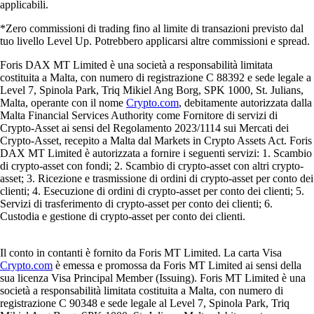
applicabili.
*Zero commissioni di trading fino al limite di transazioni previsto dal
tuo livello Level Up. Potrebbero applicarsi altre commissioni e spread.
Foris DAX MT Limited è una società a responsabilità limitata
costituita a Malta, con numero di registrazione C 88392 e sede legale a
Level 7, Spinola Park, Triq Mikiel Ang Borg, SPK 1000, St. Julians,
Malta, operante con il nome
Crypto.com
, debitamente autorizzata dalla
Malta Financial Services Authority come Fornitore di servizi di
Crypto-Asset ai sensi del Regolamento 2023/1114 sui Mercati dei
Crypto-Asset, recepito a Malta dal Markets in Crypto Assets Act. Foris
DAX MT Limited è autorizzata a fornire i seguenti servizi: 1. Scambio
di crypto-asset con fondi; 2. Scambio di crypto-asset con altri crypto-
asset; 3. Ricezione e trasmissione di ordini di crypto-asset per conto dei
clienti; 4. Esecuzione di ordini di crypto-asset per conto dei clienti; 5.
Servizi di trasferimento di crypto-asset per conto dei clienti; 6.
Custodia e gestione di crypto-asset per conto dei clienti.
Il conto in contanti è fornito da Foris MT Limited. La carta Visa
Crypto.com
è emessa e promossa da Foris MT Limited ai sensi della
sua licenza Visa Principal Member (Issuing). Foris MT Limited è una
società a responsabilità limitata costituita a Malta, con numero di
registrazione C 90348 e sede legale al Level 7, Spinola Park, Triq