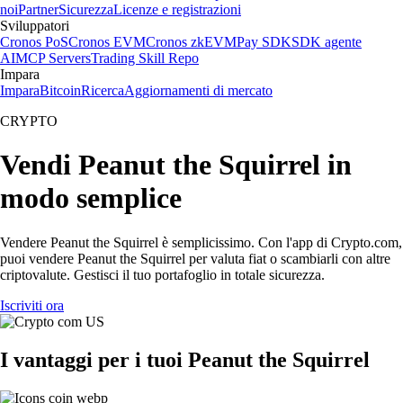
noi
Partner
Sicurezza
Licenze e registrazioni
Sviluppatori
Cronos PoS
Cronos EVM
Cronos zkEVM
Pay SDK
SDK agente
AI
MCP Servers
Trading Skill Repo
Impara
Impara
Bitcoin
Ricerca
Aggiornamenti di mercato
CRYPTO
Vendi Peanut the Squirrel in
modo semplice
Vendere Peanut the Squirrel è semplicissimo. Con l'app di Crypto.com,
puoi vendere Peanut the Squirrel per valuta fiat o scambiarli con altre
criptovalute. Gestisci il tuo portafoglio in totale sicurezza.
Iscriviti ora
I vantaggi per i tuoi Peanut the Squirrel