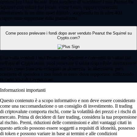
opzioni per i tuoi incassi. Puoi scegliere di scambiare i tuoi Peanut the
Squirrel con valuta fiat locale, come l'euro, oppure convertirli
direttamente in un altro asset digitale, scegliendo tra le oltre 400
criptovalute supportate dalla piattaforma.
Come posso prelevare i fondi dopo aver venduto Peanut the Squirrel su
Crypto.com?
Una volta venduti i tuoi Peanut the Squirrel e convertiti in valuta fiat
nell'app di Crypto.com, puoi prelevare il saldo disponibile direttamente
sul tuo conto bancario collegato in sicurezza. In alternativa, puoi
scegliere di spendere i tuoi fondi in euro, dove supportato, utilizzando
la carta Visa di Crypto.com.
Informazioni importanti
Questo contenuto è a scopo informativo e non deve essere considerato
come una raccomandazione o un consiglio di investimento. Il trading
di criptovalute comporta rischi, come la volatilità dei prezzi e i rischi di
mercato. Prima di decidere di fare trading, considera la tua propensione
al rischio. Premi, riduzioni delle commissioni e altri vantaggi citati in
questo articolo possono essere soggetti a requisiti di idoneità, possesso
di token e possono variare in base ai termini e alle condizioni