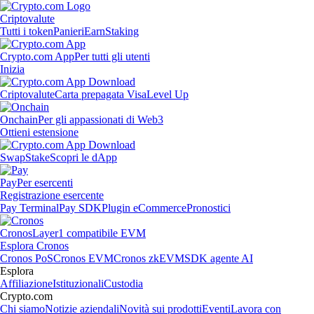
Criptovalute
Tutti i token
Panieri
Earn
Staking
Crypto.com App
Per tutti gli utenti
Inizia
Criptovalute
Carta prepagata Visa
Level Up
Onchain
Per gli appassionati di Web3
Ottieni estensione
Swap
Stake
Scopri le dApp
Pay
Per esercenti
Registrazione esercente
Pay Terminal
Pay SDK
Plugin eCommerce
Pronostici
Cronos
Layer1 compatibile EVM
Esplora Cronos
Cronos PoS
Cronos EVM
Cronos zkEVM
SDK agente AI
Esplora
Affiliazione
Istituzionali
Custodia
Crypto.com
Chi siamo
Notizie aziendali
Novità sui prodotti
Eventi
Lavora con