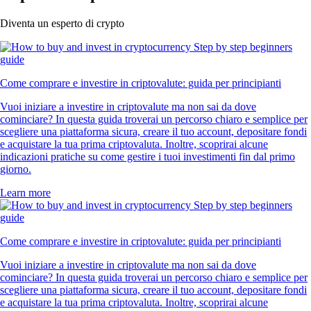
Diventa un esperto di crypto
Come comprare e investire in criptovalute: guida per principianti
Vuoi iniziare a investire in criptovalute ma non sai da dove
cominciare? In questa guida troverai un percorso chiaro e semplice per
scegliere una piattaforma sicura, creare il tuo account, depositare fondi
e acquistare la tua prima criptovaluta. Inoltre, scoprirai alcune
indicazioni pratiche su come gestire i tuoi investimenti fin dal primo
giorno.
Learn more
Come comprare e investire in criptovalute: guida per principianti
Vuoi iniziare a investire in criptovalute ma non sai da dove
cominciare? In questa guida troverai un percorso chiaro e semplice per
scegliere una piattaforma sicura, creare il tuo account, depositare fondi
e acquistare la tua prima criptovaluta. Inoltre, scoprirai alcune