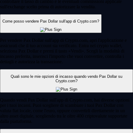
controllare il tasso di cambio e le eventuali commissioni applicate
sull'exchange scelto prima di autorizzare la vendita.
Come posso vendere Pax Dollar sull'app di Crypto.com?
Per vendere Pax Dollar sull'app di Crypto.com, apri l'applicazione e
assicurati che il tuo account sia verificato. Entra nel crypto wallet,
seleziona Pax Dollar e premi il tasto «Vendi». Scegli la modalità di
incasso preferita, inserisci l'importo che vuoi convertire, controlla i
dettagli e autorizza la transazione.
Quali sono le mie opzioni di incasso quando vendo Pax Dollar su
Crypto.com?
Quando vendi Pax Dollar sull'app di Crypto.com, hai diverse opzioni
per i tuoi incassi. Puoi scegliere di scambiare i tuoi Pax Dollar con
valuta fiat locale, come l'euro, oppure convertirli direttamente in un
altro asset digitale, scegliendo tra le oltre 400 criptovalute supportate
dalla piattaforma.