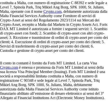
costituita a Malta, con numero di registrazione C 88392 e sede legale a
Level 7, Spinola Park, Triq Mikiel Ang Borg, SPK 1000, St. Julians,
Malta, operante con il nome
Crypto.com
, debitamente autorizzata dalla
Malta Financial Services Authority come Fornitore di servizi di
Crypto-Asset ai sensi del Regolamento 2023/1114 sui Mercati dei
Crypto-Asset, recepito a Malta dal Markets in Crypto Assets Act. Foris
DAX MT Limited è autorizzata a fornire i seguenti servizi: 1. Scambio
di crypto-asset con fondi; 2. Scambio di crypto-asset con altri crypto-
asset; 3. Ricezione e trasmissione di ordini di crypto-asset per conto dei
clienti; 4. Esecuzione di ordini di crypto-asset per conto dei clienti; 5.
Servizi di trasferimento di crypto-asset per conto dei clienti; 6.
Custodia e gestione di crypto-asset per conto dei clienti.
Il conto in contanti è fornito da Foris MT Limited. La carta Visa
Crypto.com
è emessa e promossa da Foris MT Limited ai sensi della
sua licenza Visa Principal Member (Issuing). Foris MT Limited è una
società a responsabilità limitata costituita a Malta, con numero di
registrazione C 90348 e sede legale al Level 7, Spinola Park, Triq
Mikiel Ang Borg, SPK 1000, St. Julians, Malta, debitamente
autorizzata dalla Malta Financial Services Authority come istituto
finanziario abilitato all’emissione di denaro elettronico ai sensi del 3°
Allegato al Financial Institutions Act (Electronic Money Institutions).