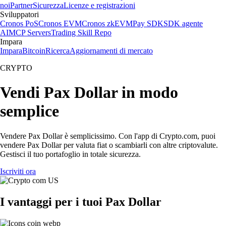
noi
Partner
Sicurezza
Licenze e registrazioni
Sviluppatori
Cronos PoS
Cronos EVM
Cronos zkEVM
Pay SDK
SDK agente
AI
MCP Servers
Trading Skill Repo
Impara
Impara
Bitcoin
Ricerca
Aggiornamenti di mercato
CRYPTO
Vendi Pax Dollar in modo
semplice
Vendere Pax Dollar è semplicissimo. Con l'app di Crypto.com, puoi
vendere Pax Dollar per valuta fiat o scambiarli con altre criptovalute.
Gestisci il tuo portafoglio in totale sicurezza.
Iscriviti ora
I vantaggi per i tuoi Pax Dollar