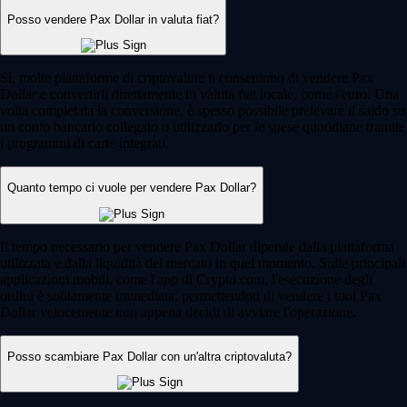
Posso vendere Pax Dollar in valuta fiat?
Sì, molte piattaforme di criptovalute ti consentono di vendere Pax
Dollar e convertirli direttamente in valuta fiat locale, come l'euro. Una
volta completata la conversione, è spesso possibile prelevare il saldo su
un conto bancario collegato o utilizzarlo per le spese quotidiane tramite
i programmi di carte integrati.
Quanto tempo ci vuole per vendere Pax Dollar?
Il tempo necessario per vendere Pax Dollar dipende dalla piattaforma
utilizzata e dalla liquidità del mercato in quel momento. Sulle principali
applicazioni mobili, come l'app di Crypto.com, l'esecuzione degli
ordini è solitamente immediata, permettendoti di vendere i tuoi Pax
Dollar velocemente non appena decidi di avviare l'operazione.
Posso scambiare Pax Dollar con un'altra criptovaluta?