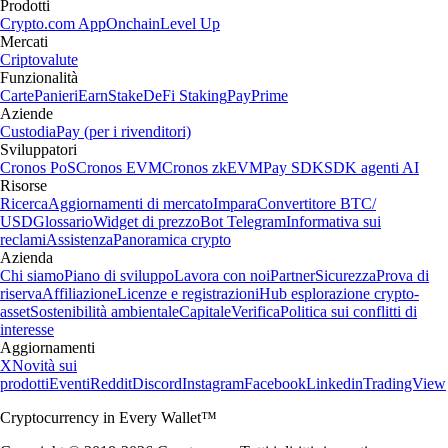
Prodotti
Crypto.com App
Onchain
Level Up
Mercati
Criptovalute
Funzionalità
Carte
Panieri
Earn
Stake
DeFi Staking
Pay
Prime
Aziende
Custodia
Pay (per i rivenditori)
Sviluppatori
Cronos PoS
Cronos EVM
Cronos zkEVM
Pay SDK
SDK agenti AI
Risorse
Ricerca
Aggiornamenti di mercato
Impara
Convertitore BTC/
USD
Glossario
Widget di prezzo
Bot Telegram
Informativa sui
reclami
Assistenza
Panoramica crypto
Azienda
Chi siamo
Piano di sviluppo
Lavora con noi
Partner
Sicurezza
Prova di
riserva
Affiliazione
Licenze e registrazioni
Hub esplorazione crypto-
asset
Sostenibilità ambientale
Capitale
Verifica
Politica sui conflitti di
interesse
Aggiornamenti
X
Novità sui
prodotti
Eventi
Reddit
Discord
Instagram
Facebook
Linkedin
TradingView
Cryptocurrency in Every Wallet™