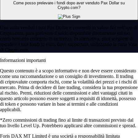
Come posso prelevare i fondi dopo aver venduto Pax Dollar su
Crypto.com?
Una volta venduti i tuoi Pax Dollar e convertiti in valuta fiat nell'app di
Crypto.com, puoi prelevare il saldo disponibile direttamente sul tuo
conto bancario collegato in sicurezza. In alternativa, puoi scegliere di
spendere i tuoi fondi in euro, dove supportato, utilizzando la carta Visa
di Crypto.com.
Informazioni importanti
Questo contenuto è a scopo informativo e non deve essere considerato
come una raccomandazione o un consiglio di investimento. Il trading
di criptovalute comporta rischi, come la volatilità dei prezzi e i rischi di
mercato. Prima di decidere di fare trading, considera la tua propensione
al rischio. Premi, riduzioni delle commissioni e altri vantaggi citati in
questo articolo possono essere soggetti a requisiti di idoneità, possesso
di token e possono variare in base ai termini e alle condizioni
applicabili.
*Zero commissioni di trading fino al limite di transazioni previsto dal
tuo livello Level Up. Potrebbero applicarsi altre commissioni e spread.
Foris DAX MT Limited è una società a responsabilità limitata