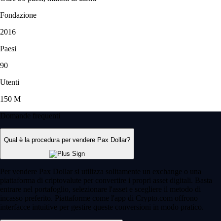
Fondazione
2016
Paesi
90
Utenti
150 M
Domande frequenti
Qual è la procedura per vendere Pax Dollar?
Per vendere Pax Dollar si utilizza solitamente un exchange o una
piattaforma di criptovalute per convertire i propri asset digitali. Basta
entrare nel portafoglio, selezionare l'asset e scegliere il metodo di
incasso preferito. Piattaforme come l'app di Crypto.com offrono
interfacce intuitive per gestire queste conversioni in modo pratico.