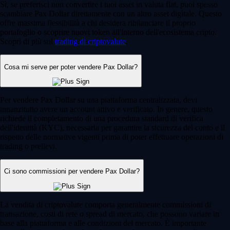
Sì, se preferisci non convertire i tuoi asset in valuta fiat, puoi spesso
scambiare Pax Dollar direttamente con un altro asset digitale. Questo
offre massima flessibilità a chi desidera ribilanciare il proprio
portafoglio o scoprire nuovi token all'interno dell'ecosistema cripto.
Scopri di più sul
trading di criptovalute
.
Cosa mi serve per poter vendere Pax Dollar?
Per vendere Pax Dollar su una piattaforma centralizzata, devi
innanzitutto avere un account attivo e verificato. In genere, questo
richiede il completamento di una procedura standard di verifica
dell'identità (KYC), necessaria per garantire la sicurezza del conto e il
rispetto delle normative vigenti prima di poter effettuare operazioni di
trading o prelievi.
Ci sono commissioni per vendere Pax Dollar?
La vendita di criptovalute comporta generalmente commissioni di
transazione, costi di rete o spread di mercato, che possono variare in
base alla piattaforma e alle condizioni del mercato. È importante