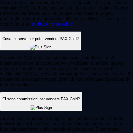
Sì, se preferisci non convertire i tuoi asset in valuta fiat, puoi spesso
scambiare PAX Gold direttamente con un altro asset digitale. Questo
offre massima flessibilità a chi desidera ribilanciare il proprio
portafoglio o scoprire nuovi token all'interno dell'ecosistema cripto.
Scopri di più sul
trading di criptovalute
.
Cosa mi serve per poter vendere PAX Gold?
Per vendere PAX Gold su una piattaforma centralizzata, devi
innanzitutto avere un account attivo e verificato. In genere, questo
richiede il completamento di una procedura standard di verifica
dell'identità (KYC), necessaria per garantire la sicurezza del conto e il
rispetto delle normative vigenti prima di poter effettuare operazioni di
trading o prelievi.
Ci sono commissioni per vendere PAX Gold?
La vendita di criptovalute comporta generalmente commissioni di
transazione, costi di rete o spread di mercato, che possono variare in
base alla piattaforma e alle condizioni del mercato. È importante