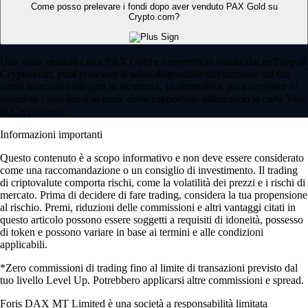
Come posso prelevare i fondi dopo aver venduto PAX Gold su
Crypto.com?
Una volta venduti i tuoi PAX Gold e convertiti in valuta fiat nell'app di
Crypto.com, puoi prelevare il saldo disponibile direttamente sul tuo
conto bancario collegato in sicurezza. In alternativa, puoi scegliere di
spendere i tuoi fondi in euro, dove supportato, utilizzando la carta Visa
di Crypto.com.
Informazioni importanti
Questo contenuto è a scopo informativo e non deve essere considerato
come una raccomandazione o un consiglio di investimento. Il trading
di criptovalute comporta rischi, come la volatilità dei prezzi e i rischi di
mercato. Prima di decidere di fare trading, considera la tua propensione
al rischio. Premi, riduzioni delle commissioni e altri vantaggi citati in
questo articolo possono essere soggetti a requisiti di idoneità, possesso
di token e possono variare in base ai termini e alle condizioni
applicabili.
*Zero commissioni di trading fino al limite di transazioni previsto dal
tuo livello Level Up. Potrebbero applicarsi altre commissioni e spread.
Foris DAX MT Limited è una società a responsabilità limitata