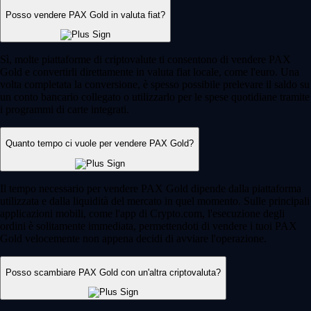
Posso vendere PAX Gold in valuta fiat?
Sì, molte piattaforme di criptovalute ti consentono di vendere PAX
Gold e convertirli direttamente in valuta fiat locale, come l'euro. Una
volta completata la conversione, è spesso possibile prelevare il saldo su
un conto bancario collegato o utilizzarlo per le spese quotidiane tramite
i programmi di carte integrati.
Quanto tempo ci vuole per vendere PAX Gold?
Il tempo necessario per vendere PAX Gold dipende dalla piattaforma
utilizzata e dalla liquidità del mercato in quel momento. Sulle principali
applicazioni mobili, come l'app di Crypto.com, l'esecuzione degli
ordini è solitamente immediata, permettendoti di vendere i tuoi PAX
Gold velocemente non appena decidi di avviare l'operazione.
Posso scambiare PAX Gold con un'altra criptovaluta?