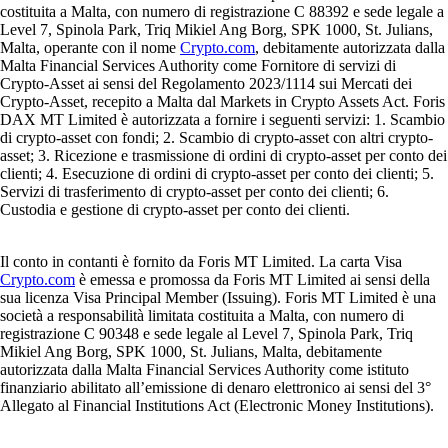
costituita a Malta, con numero di registrazione C 88392 e sede legale a
Level 7, Spinola Park, Triq Mikiel Ang Borg, SPK 1000, St. Julians,
Malta, operante con il nome
Crypto.com
, debitamente autorizzata dalla
Malta Financial Services Authority come Fornitore di servizi di
Crypto-Asset ai sensi del Regolamento 2023/1114 sui Mercati dei
Crypto-Asset, recepito a Malta dal Markets in Crypto Assets Act. Foris
DAX MT Limited è autorizzata a fornire i seguenti servizi: 1. Scambio
di crypto-asset con fondi; 2. Scambio di crypto-asset con altri crypto-
asset; 3. Ricezione e trasmissione di ordini di crypto-asset per conto dei
clienti; 4. Esecuzione di ordini di crypto-asset per conto dei clienti; 5.
Servizi di trasferimento di crypto-asset per conto dei clienti; 6.
Custodia e gestione di crypto-asset per conto dei clienti.
Il conto in contanti è fornito da Foris MT Limited. La carta Visa
Crypto.com
è emessa e promossa da Foris MT Limited ai sensi della
sua licenza Visa Principal Member (Issuing). Foris MT Limited è una
società a responsabilità limitata costituita a Malta, con numero di
registrazione C 90348 e sede legale al Level 7, Spinola Park, Triq
Mikiel Ang Borg, SPK 1000, St. Julians, Malta, debitamente
autorizzata dalla Malta Financial Services Authority come istituto
finanziario abilitato all’emissione di denaro elettronico ai sensi del 3°
Allegato al Financial Institutions Act (Electronic Money Institutions).