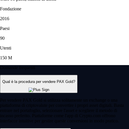
Fondazione
2016
Paesi
90
Utenti
150 M
Domande frequenti
Qual è la procedura per vendere PAX Gold?
Per vendere PAX Gold si utilizza solitamente un exchange o una
piattaforma di criptovalute per convertire i propri asset digitali. Basta
entrare nel portafoglio, selezionare l'asset e scegliere il metodo di
incasso preferito. Piattaforme come l'app di Crypto.com offrono
interfacce intuitive per gestire queste conversioni in modo pratico.