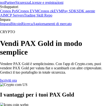
noi
Partner
Sicurezza
Licenze e registrazioni
Sviluppatori
Cronos PoS
Cronos EVM
Cronos zkEVM
Pay SDK
SDK agente
AI
MCP Servers
Trading Skill Repo
Impara
Impara
Bitcoin
Ricerca
Aggiornamenti di mercato
CRYPTO
Vendi PAX Gold in modo
semplice
Vendere PAX Gold è semplicissimo. Con l'app di Crypto.com, puoi
vendere PAX Gold per valuta fiat o scambiarli con altre criptovalute.
Gestisci il tuo portafoglio in totale sicurezza.
Iscriviti ora
I vantaggi per i tuoi PAX Gold