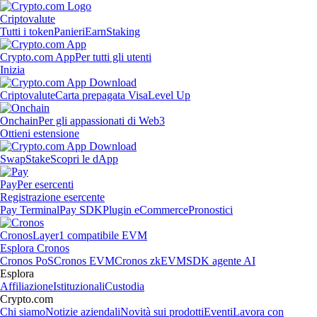
Criptovalute
Tutti i token
Panieri
Earn
Staking
Crypto.com App
Per tutti gli utenti
Inizia
Criptovalute
Carta prepagata Visa
Level Up
Onchain
Per gli appassionati di Web3
Ottieni estensione
Swap
Stake
Scopri le dApp
Pay
Per esercenti
Registrazione esercente
Pay Terminal
Pay SDK
Plugin eCommerce
Pronostici
Cronos
Layer1 compatibile EVM
Esplora Cronos
Cronos PoS
Cronos EVM
Cronos zkEVM
SDK agente AI
Esplora
Affiliazione
Istituzionali
Custodia
Crypto.com
Chi siamo
Notizie aziendali
Novità sui prodotti
Eventi
Lavora con