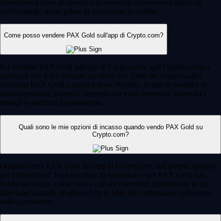
controllare il tasso di cambio e le eventuali commissioni applicate
sull'exchange scelto prima di autorizzare la vendita.
Come posso vendere PAX Gold sull'app di Crypto.com?
Per vendere PAX Gold sull'app di Crypto.com, apri l'applicazione e
assicurati che il tuo account sia verificato. Entra nel crypto wallet,
seleziona PAX Gold e premi il tasto «Vendi». Scegli la modalità di
incasso preferita, inserisci l'importo che vuoi convertire, controlla i
dettagli e autorizza la transazione.
Quali sono le mie opzioni di incasso quando vendo PAX Gold su
Crypto.com?
Quando vendi PAX Gold sull'app di Crypto.com, hai diverse opzioni
per i tuoi incassi. Puoi scegliere di scambiare i tuoi PAX Gold con
valuta fiat locale, come l'euro, oppure convertirli direttamente in un
altro asset digitale, scegliendo tra le oltre 400 criptovalute supportate
dalla piattaforma.