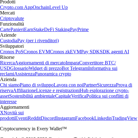
Prodotti
Crypto.com App
Onchain
Level Up
Mercati
Criptovalute
Funzionalità
Carte
Panieri
Earn
Stake
DeFi Staking
Pay
Prime
Aziende
Custodia
Pay (per i rivenditori)
Sviluppatori
Cronos PoS
Cronos EVM
Cronos zkEVM
Pay SDK
SDK agenti AI
Risorse
Ricerca
Aggiornamenti di mercato
Impara
Convertitore BTC/
USD
Glossario
Widget di prezzo
Bot Telegram
Informativa sui
reclami
Assistenza
Panoramica crypto
Azienda
Chi siamo
Piano di sviluppo
Lavora con noi
Partner
Sicurezza
Prova di
riserva
Affiliazione
Licenze e registrazioni
Hub esplorazione crypto-
asset
Sostenibilità ambientale
Capitale
Verifica
Politica sui conflitti di
interesse
Aggiornamenti
X
Novità sui
prodotti
Eventi
Reddit
Discord
Instagram
Facebook
Linkedin
TradingView
Cryptocurrency in Every Wallet™