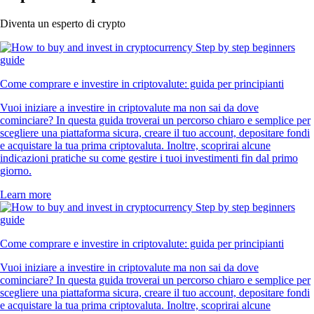
Diventa un esperto di crypto
Come comprare e investire in criptovalute: guida per principianti
Vuoi iniziare a investire in criptovalute ma non sai da dove
cominciare? In questa guida troverai un percorso chiaro e semplice per
scegliere una piattaforma sicura, creare il tuo account, depositare fondi
e acquistare la tua prima criptovaluta. Inoltre, scoprirai alcune
indicazioni pratiche su come gestire i tuoi investimenti fin dal primo
giorno.
Learn more
Come comprare e investire in criptovalute: guida per principianti
Vuoi iniziare a investire in criptovalute ma non sai da dove
cominciare? In questa guida troverai un percorso chiaro e semplice per
scegliere una piattaforma sicura, creare il tuo account, depositare fondi
e acquistare la tua prima criptovaluta. Inoltre, scoprirai alcune