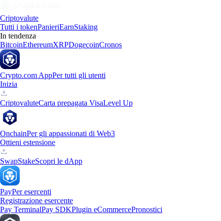
Criptovalute
Tutti i token
Panieri
Earn
Staking
In tendenza
Bitcoin
Ethereum
XRP
Dogecoin
Cronos
Crypto.com App
Per tutti gli utenti
Inizia
Criptovalute
Carta prepagata Visa
Level Up
Onchain
Per gli appassionati di Web3
Ottieni estensione
Swap
Stake
Scopri le dApp
Pay
Per esercenti
Registrazione esercente
Pay Terminal
Pay SDK
Plugin eCommerce
Pronostici