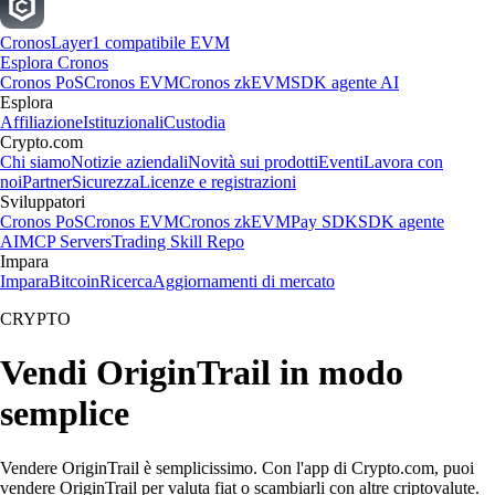
Cronos
Layer1 compatibile EVM
Esplora Cronos
Cronos PoS
Cronos EVM
Cronos zkEVM
SDK agente AI
Esplora
Affiliazione
Istituzionali
Custodia
Crypto.com
Chi siamo
Notizie aziendali
Novità sui prodotti
Eventi
Lavora con
noi
Partner
Sicurezza
Licenze e registrazioni
Sviluppatori
Cronos PoS
Cronos EVM
Cronos zkEVM
Pay SDK
SDK agente
AI
MCP Servers
Trading Skill Repo
Impara
Impara
Bitcoin
Ricerca
Aggiornamenti di mercato
CRYPTO
Vendi OriginTrail in modo
semplice
Vendere OriginTrail è semplicissimo. Con l'app di Crypto.com, puoi
vendere OriginTrail per valuta fiat o scambiarli con altre criptovalute.