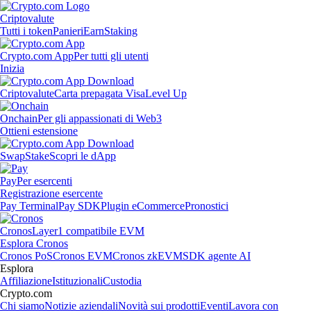
Criptovalute
Tutti i token
Panieri
Earn
Staking
Crypto.com App
Per tutti gli utenti
Inizia
Criptovalute
Carta prepagata Visa
Level Up
Onchain
Per gli appassionati di Web3
Ottieni estensione
Swap
Stake
Scopri le dApp
Pay
Per esercenti
Registrazione esercente
Pay Terminal
Pay SDK
Plugin eCommerce
Pronostici
Cronos
Layer1 compatibile EVM
Esplora Cronos
Cronos PoS
Cronos EVM
Cronos zkEVM
SDK agente AI
Esplora
Affiliazione
Istituzionali
Custodia
Crypto.com
Chi siamo
Notizie aziendali
Novità sui prodotti
Eventi
Lavora con