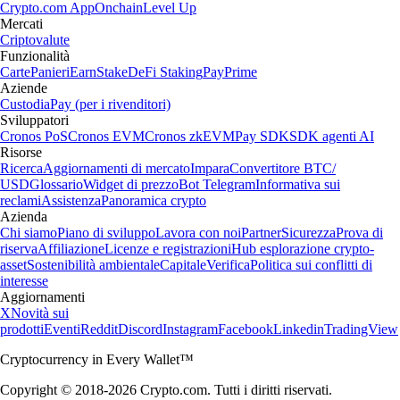
Crypto.com App
Onchain
Level Up
Mercati
Criptovalute
Funzionalità
Carte
Panieri
Earn
Stake
DeFi Staking
Pay
Prime
Aziende
Custodia
Pay (per i rivenditori)
Sviluppatori
Cronos PoS
Cronos EVM
Cronos zkEVM
Pay SDK
SDK agenti AI
Risorse
Ricerca
Aggiornamenti di mercato
Impara
Convertitore BTC/
USD
Glossario
Widget di prezzo
Bot Telegram
Informativa sui
reclami
Assistenza
Panoramica crypto
Azienda
Chi siamo
Piano di sviluppo
Lavora con noi
Partner
Sicurezza
Prova di
riserva
Affiliazione
Licenze e registrazioni
Hub esplorazione crypto-
asset
Sostenibilità ambientale
Capitale
Verifica
Politica sui conflitti di
interesse
Aggiornamenti
X
Novità sui
prodotti
Eventi
Reddit
Discord
Instagram
Facebook
Linkedin
TradingView
Cryptocurrency in Every Wallet™
Copyright © 2018-2026 Crypto.com. Tutti i diritti riservati.