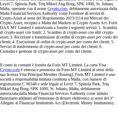
Level 7, Spinola Park, Triq Mikiel Ang Borg, SPK 1000, St. Julians,
Malta, operante con il nome
Crypto.com
, debitamente autorizzata dalla
Malta Financial Services Authority come Fornitore di servizi di
Crypto-Asset ai sensi del Regolamento 2023/1114 sui Mercati dei
Crypto-Asset, recepito a Malta dal Markets in Crypto Assets Act. Foris
DAX MT Limited è autorizzata a fornire i seguenti servizi: 1. Scambio
di crypto-asset con fondi; 2. Scambio di crypto-asset con altri crypto-
asset; 3. Ricezione e trasmissione di ordini di crypto-asset per conto dei
clienti; 4. Esecuzione di ordini di crypto-asset per conto dei clienti; 5.
Servizi di trasferimento di crypto-asset per conto dei clienti; 6.
Custodia e gestione di crypto-asset per conto dei clienti.
Il conto in contanti è fornito da Foris MT Limited. La carta Visa
Crypto.com
è emessa e promossa da Foris MT Limited ai sensi della
sua licenza Visa Principal Member (Issuing). Foris MT Limited è una
società a responsabilità limitata costituita a Malta, con numero di
registrazione C 90348 e sede legale al Level 7, Spinola Park, Triq
Mikiel Ang Borg, SPK 1000, St. Julians, Malta, debitamente
autorizzata dalla Malta Financial Services Authority come istituto
finanziario abilitato all’emissione di denaro elettronico ai sensi del 3°
Allegato al Financial Institutions Act (Electronic Money Institutions).