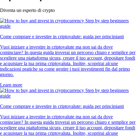
Diventa un esperto di crypto
Come comprare e investire in criptovalute: guida per principianti
Vuoi iniziare a investire in criptovalute ma non sai da dove
cominciare? In questa guida troverai un percorso chiaro e semplice per
scegliere una piattaforma sicura, creare il tuo account, depositare fondi
e acquistare la tua prima criptovaluta. Inoltre, scoprirai alcune
indicazioni pratiche su come gestire i tuoi investimenti fin dal primo
giorno.
Learn more
Come comprare e investire in criptovalute: guida per principianti
Vuoi iniziare a investire in criptovalute ma non sai da dove
cominciare? In questa guida troverai un percorso chiaro e semplice per
scegliere una piattaforma sicura, creare il tuo account, depositare fondi
e acquistare la tua prima criptovaluta. Inoltre, scoprirai alcune