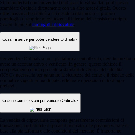
Sì, se preferisci non convertire i tuoi asset in valuta fiat, puoi spesso
scambiare Ordinals direttamente con un altro asset digitale. Questo
offre massima flessibilità a chi desidera ribilanciare il proprio
portafoglio o scoprire nuovi token all'interno dell'ecosistema cripto.
Scopri di più sul
trading di criptovalute
.
Cosa mi serve per poter vendere Ordinals?
Per vendere Ordinals su una piattaforma centralizzata, devi innanzitutto
avere un account attivo e verificato. In genere, questo richiede il
completamento di una procedura standard di verifica dell'identità
(KYC), necessaria per garantire la sicurezza del conto e il rispetto delle
normative vigenti prima di poter effettuare operazioni di trading o
prelievi.
Ci sono commissioni per vendere Ordinals?
La vendita di criptovalute comporta generalmente commissioni di
transazione, costi di rete o spread di mercato, che possono variare in
base alla piattaforma e alle condizioni del mercato. È importante