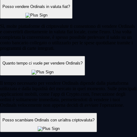
Posso vendere Ordinals in valuta fiat?
Sì, molte piattaforme di criptovalute ti consentono di vendere Ordinals
e convertirli direttamente in valuta fiat locale, come l'euro. Una volta
completata la conversione, è spesso possibile prelevare il saldo su un
conto bancario collegato o utilizzarlo per le spese quotidiane tramite i
programmi di carte integrati.
Quanto tempo ci vuole per vendere Ordinals?
Il tempo necessario per vendere Ordinals dipende dalla piattaforma
utilizzata e dalla liquidità del mercato in quel momento. Sulle principali
applicazioni mobili, come l'app di Crypto.com, l'esecuzione degli
ordini è solitamente immediata, permettendoti di vendere i tuoi
Ordinals velocemente non appena decidi di avviare l'operazione.
Posso scambiare Ordinals con un'altra criptovaluta?