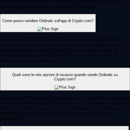
controllare il tasso di cambio e le eventuali commissioni applicate
sull'exchange scelto prima di autorizzare la vendita.
Come posso vendere Ordinals sull'app di Crypto.com?
Per vendere Ordinals sull'app di Crypto.com, apri l'applicazione e
assicurati che il tuo account sia verificato. Entra nel crypto wallet,
seleziona Ordinals e premi il tasto «Vendi». Scegli la modalità di
incasso preferita, inserisci l'importo che vuoi convertire, controlla i
dettagli e autorizza la transazione.
Quali sono le mie opzioni di incasso quando vendo Ordinals su
Crypto.com?
Quando vendi Ordinals sull'app di Crypto.com, hai diverse opzioni per
i tuoi incassi. Puoi scegliere di scambiare i tuoi Ordinals con valuta fiat
locale, come l'euro, oppure convertirli direttamente in un altro asset
digitale, scegliendo tra le oltre 400 criptovalute supportate dalla
piattaforma.