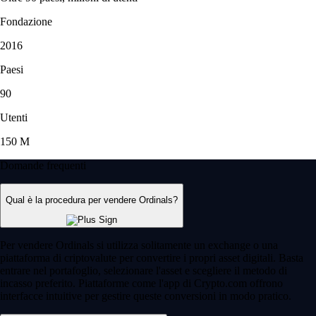
Fondazione
2016
Paesi
90
Utenti
150 M
Domande frequenti
Qual è la procedura per vendere Ordinals?
Per vendere Ordinals si utilizza solitamente un exchange o una
piattaforma di criptovalute per convertire i propri asset digitali. Basta
entrare nel portafoglio, selezionare l'asset e scegliere il metodo di
incasso preferito. Piattaforme come l'app di Crypto.com offrono
interfacce intuitive per gestire queste conversioni in modo pratico.