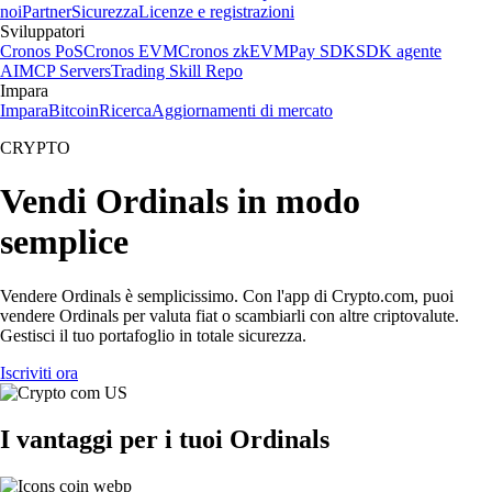
noi
Partner
Sicurezza
Licenze e registrazioni
Sviluppatori
Cronos PoS
Cronos EVM
Cronos zkEVM
Pay SDK
SDK agente
AI
MCP Servers
Trading Skill Repo
Impara
Impara
Bitcoin
Ricerca
Aggiornamenti di mercato
CRYPTO
Vendi Ordinals in modo
semplice
Vendere Ordinals è semplicissimo. Con l'app di Crypto.com, puoi
vendere Ordinals per valuta fiat o scambiarli con altre criptovalute.
Gestisci il tuo portafoglio in totale sicurezza.
Iscriviti ora
I vantaggi per i tuoi Ordinals