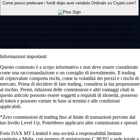
Come posso prelevare i fondi dopo aver venduto Ordinals su Crypto.com?
Una volta venduti i tuoi Ordinals e convertiti in valuta fiat nell'app di
Crypto.com, puoi prelevare il saldo disponibile direttamente sul tuo
conto bancario collegato in sicurezza. In alternativa, puoi scegliere di
spendere i tuoi fondi in euro, dove supportato, utilizzando la carta Visa
di Crypto.com.
Informazioni importanti
Questo contenuto è a scopo informativo e non deve essere considerato
come una raccomandazione o un consiglio di investimento. Il trading
di criptovalute comporta rischi, come la volatilità dei prezzi e i rischi di
mercato. Prima di decidere di fare trading, considera la tua propensione
al rischio. Premi, riduzioni delle commissioni e altri vantaggi citati in
questo articolo possono essere soggetti a requisiti di idoneità, possesso
di token e possono variare in base ai termini e alle condizioni
applicabili.
*Zero commissioni di trading fino al limite di transazioni previsto dal
tuo livello Level Up. Potrebbero applicarsi altre commissioni e spread.
Foris DAX MT Limited è una società a responsabilità limitata
costituita a Malta, con numero di registrazione C 88392 e sede legale a