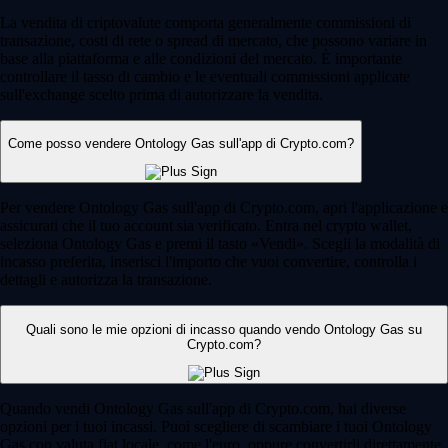
La vendita di criptovalute comporta generalmente commissioni di
transazione, costi di rete o spread di mercato, che possono variare in
base alla piattaforma e alle condizioni del mercato. È importante
controllare il tasso di cambio e le eventuali commissioni applicate
sull'exchange scelto prima di autorizzare la vendita.
Come posso vendere Ontology Gas sull'app di Crypto.com?
Per vendere Ontology Gas sull'app di Crypto.com, apri l'applicazione e
assicurati che il tuo account sia verificato. Entra nel crypto wallet,
seleziona Ontology Gas e premi il tasto «Vendi». Scegli la modalità di
incasso preferita, inserisci l'importo che vuoi convertire, controlla i
dettagli e autorizza la transazione.
Quali sono le mie opzioni di incasso quando vendo Ontology Gas su
Crypto.com?
Quando vendi Ontology Gas sull'app di Crypto.com, hai diverse
opzioni per i tuoi incassi. Puoi scegliere di scambiare i tuoi Ontology
Gas con valuta fiat locale, come l'euro, oppure convertirli direttamente