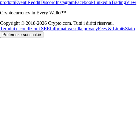
prodotti
Eventi
Reddit
Discord
Instagram
Facebook
Linkedin
TradingView
Cryptocurrency in Every Wallet™
Copyright © 2018-2026 Crypto.com. Tutti i diritti riservati.
Termini e condizioni SEE
Informativa sulla privacy
Fees & Limits
Stato
Preferenze sui cookie