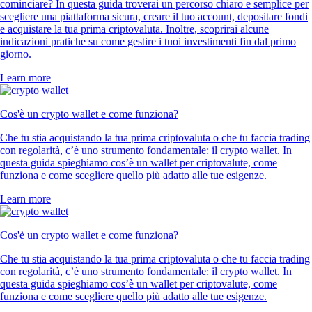
cominciare? In questa guida troverai un percorso chiaro e semplice per
scegliere una piattaforma sicura, creare il tuo account, depositare fondi
e acquistare la tua prima criptovaluta. Inoltre, scoprirai alcune
indicazioni pratiche su come gestire i tuoi investimenti fin dal primo
giorno.
Learn more
Cos'è un crypto wallet e come funziona?
Che tu stia acquistando la tua prima criptovaluta o che tu faccia trading
con regolarità, c’è uno strumento fondamentale: il crypto wallet. In
questa guida spieghiamo cos’è un wallet per criptovalute, come
funziona e come scegliere quello più adatto alle tue esigenze.
Learn more
Cos'è un crypto wallet e come funziona?
Che tu stia acquistando la tua prima criptovaluta o che tu faccia trading
con regolarità, c’è uno strumento fondamentale: il crypto wallet. In
questa guida spieghiamo cos’è un wallet per criptovalute, come
funziona e come scegliere quello più adatto alle tue esigenze.