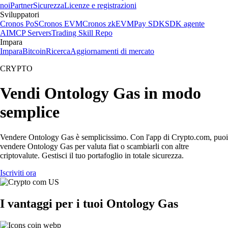
noi
Partner
Sicurezza
Licenze e registrazioni
Sviluppatori
Cronos PoS
Cronos EVM
Cronos zkEVM
Pay SDK
SDK agente
AI
MCP Servers
Trading Skill Repo
Impara
Impara
Bitcoin
Ricerca
Aggiornamenti di mercato
CRYPTO
Vendi Ontology Gas in modo
semplice
Vendere Ontology Gas è semplicissimo. Con l'app di Crypto.com, puoi
vendere Ontology Gas per valuta fiat o scambiarli con altre
criptovalute. Gestisci il tuo portafoglio in totale sicurezza.
Iscriviti ora
I vantaggi per i tuoi Ontology Gas