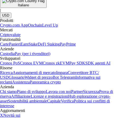
Italiano
|
USD
Prodotti
Crypto.com App
Onchain
Level Up
Mercati
Criptovalute
Funzionalità
Carte
Panieri
Earn
Stake
DeFi Staking
Pay
Prime
Aziende
Custodia
Pay (per i rivenditori)
Sviluppatori
Cronos PoS
Cronos EVM
Cronos zkEVM
Pay SDK
SDK agenti AI
Risorse
Ricerca
Aggiornamenti di mercato
Impara
Convertitore BTC/
USD
Glossario
Widget di prezzo
Bot Telegram
Informativa sui
reclami
Assistenza
Panoramica crypto
Azienda
Chi siamo
Piano di sviluppo
Lavora con noi
Partner
Sicurezza
Prova di
riserva
Affiliazione
Licenze e registrazioni
Hub esplorazione crypto-
asset
Sostenibilità ambientale
Capitale
Verifica
Politica sui conflitti di
interesse
Aggiornamenti
X
Novità sui