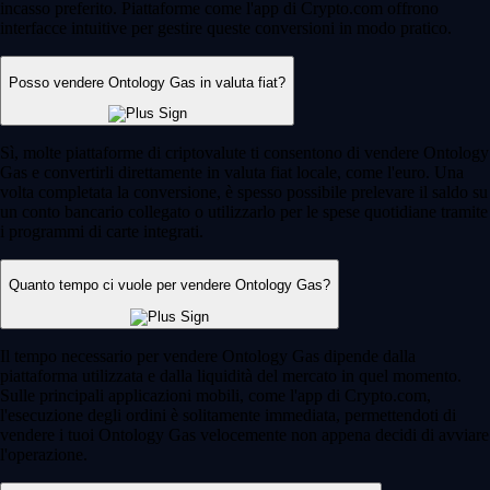
incasso preferito. Piattaforme come l'app di Crypto.com offrono
interfacce intuitive per gestire queste conversioni in modo pratico.
Posso vendere Ontology Gas in valuta fiat?
Sì, molte piattaforme di criptovalute ti consentono di vendere Ontology
Gas e convertirli direttamente in valuta fiat locale, come l'euro. Una
volta completata la conversione, è spesso possibile prelevare il saldo su
un conto bancario collegato o utilizzarlo per le spese quotidiane tramite
i programmi di carte integrati.
Quanto tempo ci vuole per vendere Ontology Gas?
Il tempo necessario per vendere Ontology Gas dipende dalla
piattaforma utilizzata e dalla liquidità del mercato in quel momento.
Sulle principali applicazioni mobili, come l'app di Crypto.com,
l'esecuzione degli ordini è solitamente immediata, permettendoti di
vendere i tuoi Ontology Gas velocemente non appena decidi di avviare
l'operazione.