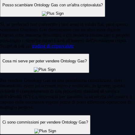
Posso scambiare Ontology Gas con un'altra criptovaluta?
Sì, se preferisci non convertire i tuoi asset in valuta fiat, puoi spesso
scambiare Ontology Gas direttamente con un altro asset digitale.
Questo offre massima flessibilità a chi desidera ribilanciare il proprio
portafoglio o scoprire nuovi token all'interno dell'ecosistema cripto.
Scopri di più sul
trading di criptovalute
.
Cosa mi serve per poter vendere Ontology Gas?
Per vendere Ontology Gas su una piattaforma centralizzata, devi
innanzitutto avere un account attivo e verificato. In genere, questo
richiede il completamento di una procedura standard di verifica
dell'identità (KYC), necessaria per garantire la sicurezza del conto e il
rispetto delle normative vigenti prima di poter effettuare operazioni di
trading o prelievi.
Ci sono commissioni per vendere Ontology Gas?