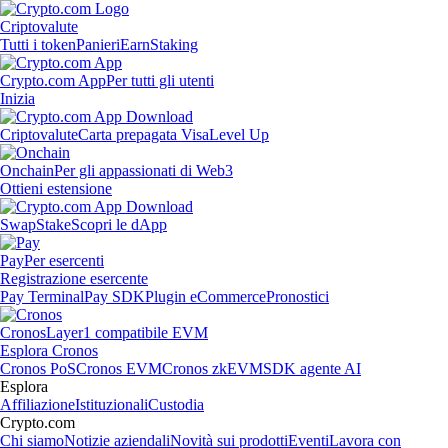
Criptovalute
Tutti i token
Panieri
Earn
Staking
Crypto.com App
Per tutti gli utenti
Inizia
Criptovalute
Carta prepagata Visa
Level Up
Onchain
Per gli appassionati di Web3
Ottieni estensione
Swap
Stake
Scopri le dApp
Pay
Per esercenti
Registrazione esercente
Pay Terminal
Pay SDK
Plugin eCommerce
Pronostici
Cronos
Layer1 compatibile EVM
Esplora Cronos
Cronos PoS
Cronos EVM
Cronos zkEVM
SDK agente AI
Esplora
Affiliazione
Istituzionali
Custodia
Crypto.com
Chi siamo
Notizie aziendali
Novità sui prodotti
Eventi
Lavora con