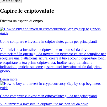
Scarica l'app
Capire le criptovalute
Diventa un esperto di crypto
Come comprare e investire in criptovalute: guida per principianti
Vuoi iniziare a investire in criptovalute ma non sai da dove
cominciare? In questa guida troverai un percorso chiaro e semplice per
scegliere una piattaforma sicura, creare il tuo account, depositare fondi
e acquistare la tua prima criptovaluta. Inoltre, scoprirai alcune
indicazioni pratiche su come gestire i tuoi investimenti fin dal primo
giorno.
Learn more
Come comprare e investire in criptovalute: guida per principianti
Vuoi iniziare a investire in criptovalute ma non sai da dove