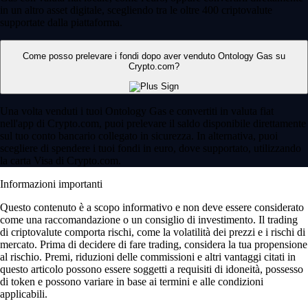
in un altro asset digitale, scegliendo tra le oltre 400 criptovalute
supportate dalla piattaforma.
Come posso prelevare i fondi dopo aver venduto Ontology Gas su
Crypto.com?
Una volta venduti i tuoi Ontology Gas e convertiti in valuta fiat
nell'app di Crypto.com, puoi prelevare il saldo disponibile direttamente
sul tuo conto bancario collegato in sicurezza. In alternativa, puoi
scegliere di spendere i tuoi fondi in euro, dove supportato, utilizzando
la carta Visa di Crypto.com.
Informazioni importanti
Questo contenuto è a scopo informativo e non deve essere considerato
come una raccomandazione o un consiglio di investimento. Il trading
di criptovalute comporta rischi, come la volatilità dei prezzi e i rischi di
mercato. Prima di decidere di fare trading, considera la tua propensione
al rischio. Premi, riduzioni delle commissioni e altri vantaggi citati in
questo articolo possono essere soggetti a requisiti di idoneità, possesso
di token e possono variare in base ai termini e alle condizioni
applicabili.