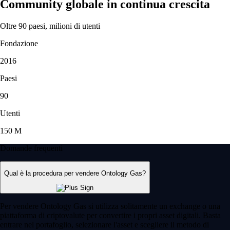
Community globale in continua crescita
Oltre 90 paesi, milioni di utenti
Fondazione
2016
Paesi
90
Utenti
150 M
Domande frequenti
Qual è la procedura per vendere Ontology Gas?
Per vendere Ontology Gas si utilizza solitamente un exchange o una
piattaforma di criptovalute per convertire i propri asset digitali. Basta
entrare nel portafoglio, selezionare l'asset e scegliere il metodo di