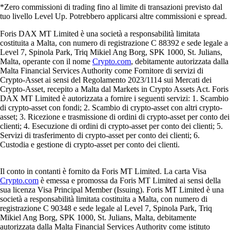
*Zero commissioni di trading fino al limite di transazioni previsto dal
tuo livello Level Up. Potrebbero applicarsi altre commissioni e spread.
Foris DAX MT Limited è una società a responsabilità limitata
costituita a Malta, con numero di registrazione C 88392 e sede legale a
Level 7, Spinola Park, Triq Mikiel Ang Borg, SPK 1000, St. Julians,
Malta, operante con il nome
Crypto.com
, debitamente autorizzata dalla
Malta Financial Services Authority come Fornitore di servizi di
Crypto-Asset ai sensi del Regolamento 2023/1114 sui Mercati dei
Crypto-Asset, recepito a Malta dal Markets in Crypto Assets Act. Foris
DAX MT Limited è autorizzata a fornire i seguenti servizi: 1. Scambio
di crypto-asset con fondi; 2. Scambio di crypto-asset con altri crypto-
asset; 3. Ricezione e trasmissione di ordini di crypto-asset per conto dei
clienti; 4. Esecuzione di ordini di crypto-asset per conto dei clienti; 5.
Servizi di trasferimento di crypto-asset per conto dei clienti; 6.
Custodia e gestione di crypto-asset per conto dei clienti.
Il conto in contanti è fornito da Foris MT Limited. La carta Visa
Crypto.com
è emessa e promossa da Foris MT Limited ai sensi della
sua licenza Visa Principal Member (Issuing). Foris MT Limited è una
società a responsabilità limitata costituita a Malta, con numero di
registrazione C 90348 e sede legale al Level 7, Spinola Park, Triq
Mikiel Ang Borg, SPK 1000, St. Julians, Malta, debitamente
autorizzata dalla Malta Financial Services Authority come istituto