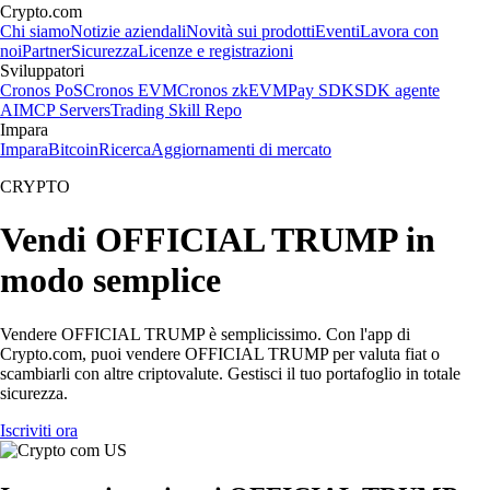
Crypto.com
Chi siamo
Notizie aziendali
Novità sui prodotti
Eventi
Lavora con
noi
Partner
Sicurezza
Licenze e registrazioni
Sviluppatori
Cronos PoS
Cronos EVM
Cronos zkEVM
Pay SDK
SDK agente
AI
MCP Servers
Trading Skill Repo
Impara
Impara
Bitcoin
Ricerca
Aggiornamenti di mercato
CRYPTO
Vendi OFFICIAL TRUMP in
modo semplice
Vendere OFFICIAL TRUMP è semplicissimo. Con l'app di
Crypto.com, puoi vendere OFFICIAL TRUMP per valuta fiat o
scambiarli con altre criptovalute. Gestisci il tuo portafoglio in totale
sicurezza.
Iscriviti ora