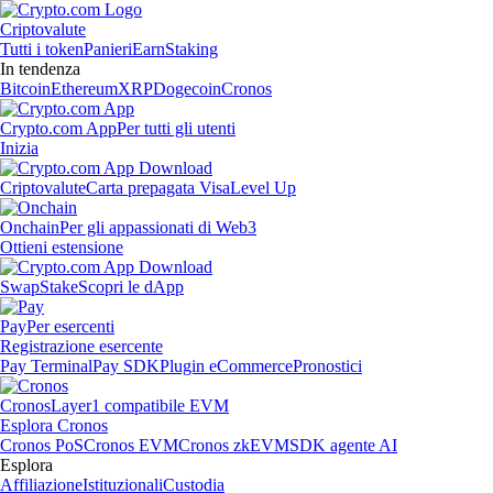
Criptovalute
Tutti i token
Panieri
Earn
Staking
In tendenza
Bitcoin
Ethereum
XRP
Dogecoin
Cronos
Crypto.com App
Per tutti gli utenti
Inizia
Criptovalute
Carta prepagata Visa
Level Up
Onchain
Per gli appassionati di Web3
Ottieni estensione
Swap
Stake
Scopri le dApp
Pay
Per esercenti
Registrazione esercente
Pay Terminal
Pay SDK
Plugin eCommerce
Pronostici
Cronos
Layer1 compatibile EVM
Esplora Cronos
Cronos PoS
Cronos EVM
Cronos zkEVM
SDK agente AI
Esplora
Affiliazione
Istituzionali
Custodia