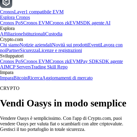
Cronos
Layer1 compatibile EVM
Esplora Cronos
Cronos PoS
Cronos EVM
Cronos zkEVM
SDK agente AI
Esplora
Affiliazione
Istituzionali
Custodia
Crypto.com
Chi siamo
Notizie aziendali
Novità sui prodotti
Eventi
Lavora con
noi
Partner
Sicurezza
Licenze e registrazioni
Sviluppatori
Cronos PoS
Cronos EVM
Cronos zkEVM
Pay SDK
SDK agente
AI
MCP Servers
Trading Skill Repo
Impara
Impara
Bitcoin
Ricerca
Aggiornamenti di mercato
CRYPTO
Vendi Oasys in modo semplice
Vendere Oasys è semplicissimo. Con l'app di Crypto.com, puoi
vendere Oasys per valuta fiat o scambiarli con altre criptovalute.
Gestisci il tuo portafoglio in totale sicurezza.