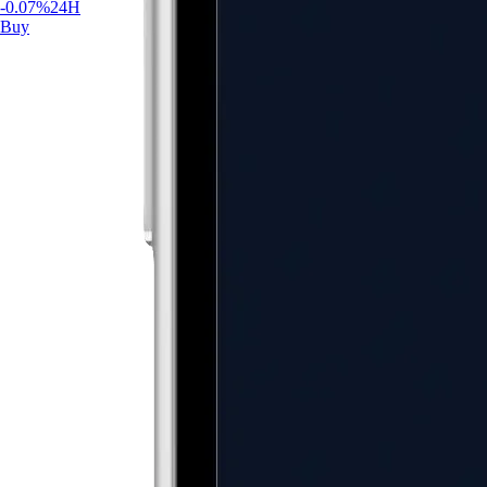
-0.07
%
24H
Buy