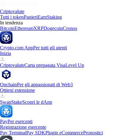
Criptovalute
Tutti i token
Panieri
Earn
Staking
In tendenza
Bitcoin
Ethereum
XRP
Dogecoin
Cronos
Crypto.com App
Per tutti gli utenti
Inizia
Criptovalute
Carta prepagata Visa
Level Up
Onchain
Per gli appassionati di Web3
Ottieni estensione
Swap
Stake
Scopri le dApp
Pay
Per esercenti
Registrazione esercente
Pay Terminal
Pay SDK
Plugin eCommerce
Pronostici