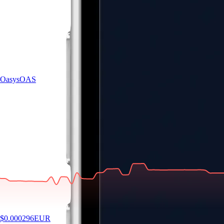
Oasys
OAS
$
0.000296
EUR