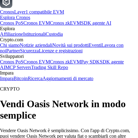
Cronos
Layer1 compatibile EVM
Esplora Cronos
Cronos PoS
Cronos EVM
Cronos zkEVM
SDK agente AI
Esplora
Affiliazione
Istituzionali
Custodia
Crypto.com
Chi siamo
Notizie aziendali
Novità sui prodotti
Eventi
Lavora con
noi
Partner
Sicurezza
Licenze e registrazioni
Sviluppatori
Cronos PoS
Cronos EVM
Cronos zkEVM
Pay SDK
SDK agente
AI
MCP Servers
Trading Skill Repo
Impara
Impara
Bitcoin
Ricerca
Aggiornamenti di mercato
CRYPTO
Vendi Oasis Network in modo
semplice
Vendere Oasis Network è semplicissimo. Con l'app di Crypto.com,
puoi vendere Oasis Network per valuta fiat o scambiarli con altre