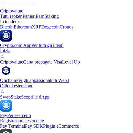
Criptovalute
Tutti i token
Panieri
Earn
Staking
In tendenza
Bitcoin
Ethereum
XRP
Dogecoin
Cronos
Crypto.com App
Per tutti gli utenti
Inizia
Criptovalute
Carta prepagata Visa
Level Up
Onchain
Per gli appassionati di Web3
Ottieni estensione
Swap
Stake
Scopri le dApp
Pay
Per esercenti
Registrazione esercente
Pay Terminal
Pay SDK
Plugin eCommerce