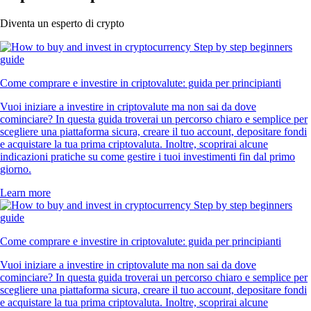
Diventa un esperto di crypto
Come comprare e investire in criptovalute: guida per principianti
Vuoi iniziare a investire in criptovalute ma non sai da dove
cominciare? In questa guida troverai un percorso chiaro e semplice per
scegliere una piattaforma sicura, creare il tuo account, depositare fondi
e acquistare la tua prima criptovaluta. Inoltre, scoprirai alcune
indicazioni pratiche su come gestire i tuoi investimenti fin dal primo
giorno.
Learn more
Come comprare e investire in criptovalute: guida per principianti
Vuoi iniziare a investire in criptovalute ma non sai da dove
cominciare? In questa guida troverai un percorso chiaro e semplice per
scegliere una piattaforma sicura, creare il tuo account, depositare fondi
e acquistare la tua prima criptovaluta. Inoltre, scoprirai alcune