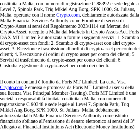
costituita a Malta, con numero di registrazione C 88392 e sede legale a
Level 7, Spinola Park, Triq Mikiel Ang Borg, SPK 1000, St. Julians,
Malta, operante con il nome
Crypto.com
, debitamente autorizzata dalla
Malta Financial Services Authority come Fornitore di servizi di
Crypto-Asset ai sensi del Regolamento 2023/1114 sui Mercati dei
Crypto-Asset, recepito a Malta dal Markets in Crypto Assets Act. Foris
DAX MT Limited è autorizzata a fornire i seguenti servizi: 1. Scambio
di crypto-asset con fondi; 2. Scambio di crypto-asset con altri crypto-
asset; 3. Ricezione e trasmissione di ordini di crypto-asset per conto dei
clienti; 4. Esecuzione di ordini di crypto-asset per conto dei clienti; 5.
Servizi di trasferimento di crypto-asset per conto dei clienti; 6.
Custodia e gestione di crypto-asset per conto dei clienti.
Il conto in contanti è fornito da Foris MT Limited. La carta Visa
Crypto.com
è emessa e promossa da Foris MT Limited ai sensi della
sua licenza Visa Principal Member (Issuing). Foris MT Limited è una
società a responsabilità limitata costituita a Malta, con numero di
registrazione C 90348 e sede legale al Level 7, Spinola Park, Triq
Mikiel Ang Borg, SPK 1000, St. Julians, Malta, debitamente
autorizzata dalla Malta Financial Services Authority come istituto
finanziario abilitato all’emissione di denaro elettronico ai sensi del 3°
Allegato al Financial Institutions Act (Electronic Money Institutions).