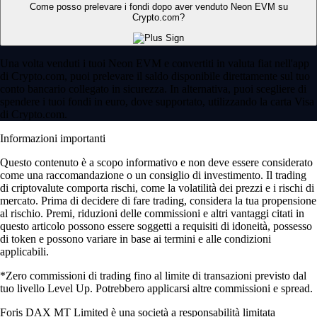
Come posso prelevare i fondi dopo aver venduto Neon EVM su
Crypto.com?
Una volta venduti i tuoi Neon EVM e convertiti in valuta fiat nell'app
di Crypto.com, puoi prelevare il saldo disponibile direttamente sul tuo
conto bancario collegato in sicurezza. In alternativa, puoi scegliere di
spendere i tuoi fondi in euro, dove supportato, utilizzando la carta Visa
di Crypto.com.
Informazioni importanti
Questo contenuto è a scopo informativo e non deve essere considerato
come una raccomandazione o un consiglio di investimento. Il trading
di criptovalute comporta rischi, come la volatilità dei prezzi e i rischi di
mercato. Prima di decidere di fare trading, considera la tua propensione
al rischio. Premi, riduzioni delle commissioni e altri vantaggi citati in
questo articolo possono essere soggetti a requisiti di idoneità, possesso
di token e possono variare in base ai termini e alle condizioni
applicabili.
*Zero commissioni di trading fino al limite di transazioni previsto dal
tuo livello Level Up. Potrebbero applicarsi altre commissioni e spread.
Foris DAX MT Limited è una società a responsabilità limitata