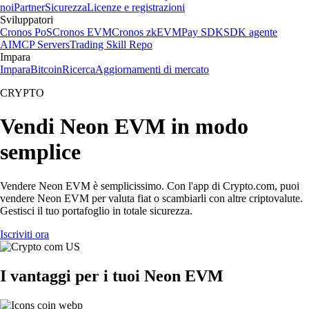
noi
Partner
Sicurezza
Licenze e registrazioni
Sviluppatori
Cronos PoS
Cronos EVM
Cronos zkEVM
Pay SDK
SDK agente
AI
MCP Servers
Trading Skill Repo
Impara
Impara
Bitcoin
Ricerca
Aggiornamenti di mercato
CRYPTO
Vendi Neon EVM in modo
semplice
Vendere Neon EVM è semplicissimo. Con l'app di Crypto.com, puoi
vendere Neon EVM per valuta fiat o scambiarli con altre criptovalute.
Gestisci il tuo portafoglio in totale sicurezza.
Iscriviti ora
I vantaggi per i tuoi Neon EVM