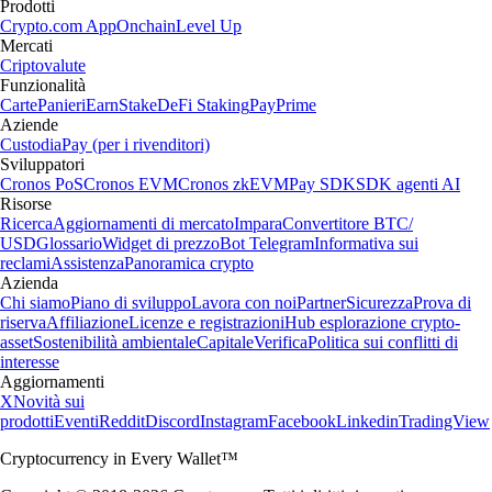
Prodotti
Crypto.com App
Onchain
Level Up
Mercati
Criptovalute
Funzionalità
Carte
Panieri
Earn
Stake
DeFi Staking
Pay
Prime
Aziende
Custodia
Pay (per i rivenditori)
Sviluppatori
Cronos PoS
Cronos EVM
Cronos zkEVM
Pay SDK
SDK agenti AI
Risorse
Ricerca
Aggiornamenti di mercato
Impara
Convertitore BTC/
USD
Glossario
Widget di prezzo
Bot Telegram
Informativa sui
reclami
Assistenza
Panoramica crypto
Azienda
Chi siamo
Piano di sviluppo
Lavora con noi
Partner
Sicurezza
Prova di
riserva
Affiliazione
Licenze e registrazioni
Hub esplorazione crypto-
asset
Sostenibilità ambientale
Capitale
Verifica
Politica sui conflitti di
interesse
Aggiornamenti
X
Novità sui
prodotti
Eventi
Reddit
Discord
Instagram
Facebook
Linkedin
TradingView
Cryptocurrency in Every Wallet™