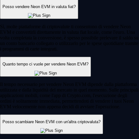
Posso vendere Neon EVM in valuta fiat?
Sì, molte piattaforme di criptovalute ti consentono di vendere Neon
EVM e convertirli direttamente in valuta fiat locale, come l'euro. Una
volta completata la conversione, è spesso possibile prelevare il saldo su
un conto bancario collegato o utilizzarlo per le spese quotidiane tramite
i programmi di carte integrati.
Quanto tempo ci vuole per vendere Neon EVM?
Il tempo necessario per vendere Neon EVM dipende dalla piattaforma
utilizzata e dalla liquidità del mercato in quel momento. Sulle principali
applicazioni mobili, come l'app di Crypto.com, l'esecuzione degli
ordini è solitamente immediata, permettendoti di vendere i tuoi Neon
EVM velocemente non appena decidi di avviare l'operazione.
Posso scambiare Neon EVM con un'altra criptovaluta?