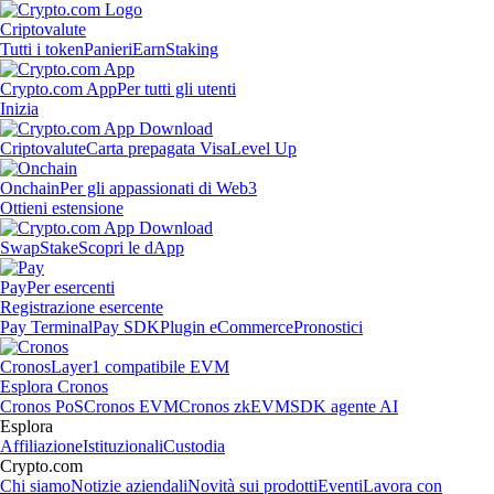
Criptovalute
Tutti i token
Panieri
Earn
Staking
Crypto.com App
Per tutti gli utenti
Inizia
Criptovalute
Carta prepagata Visa
Level Up
Onchain
Per gli appassionati di Web3
Ottieni estensione
Swap
Stake
Scopri le dApp
Pay
Per esercenti
Registrazione esercente
Pay Terminal
Pay SDK
Plugin eCommerce
Pronostici
Cronos
Layer1 compatibile EVM
Esplora Cronos
Cronos PoS
Cronos EVM
Cronos zkEVM
SDK agente AI
Esplora
Affiliazione
Istituzionali
Custodia
Crypto.com
Chi siamo
Notizie aziendali
Novità sui prodotti
Eventi
Lavora con