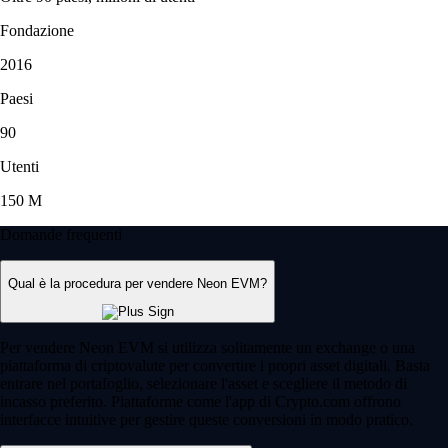
Fondazione
2016
Paesi
90
Utenti
150 M
Domande frequenti
Qual è la procedura per vendere Neon EVM?
Per vendere Neon EVM si utilizza solitamente un exchange o una
piattaforma di criptovalute per convertire i propri asset digitali. Basta
entrare nel portafoglio, selezionare l'asset e scegliere il metodo di
incasso preferito. Piattaforme come l'app di Crypto.com offrono
interfacce intuitive per gestire queste conversioni in modo pratico.