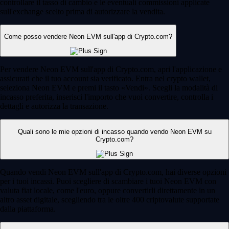
controllare il tasso di cambio e le eventuali commissioni applicate
sull'exchange scelto prima di autorizzare la vendita.
Come posso vendere Neon EVM sull'app di Crypto.com?
Per vendere Neon EVM sull'app di Crypto.com, apri l'applicazione e
assicurati che il tuo account sia verificato. Entra nel crypto wallet,
seleziona Neon EVM e premi il tasto «Vendi». Scegli la modalità di
incasso preferita, inserisci l'importo che vuoi convertire, controlla i
dettagli e autorizza la transazione.
Quali sono le mie opzioni di incasso quando vendo Neon EVM su
Crypto.com?
Quando vendi Neon EVM sull'app di Crypto.com, hai diverse opzioni
per i tuoi incassi. Puoi scegliere di scambiare i tuoi Neon EVM con
valuta fiat locale, come l'euro, oppure convertirli direttamente in un
altro asset digitale, scegliendo tra le oltre 400 criptovalute supportate
dalla piattaforma.