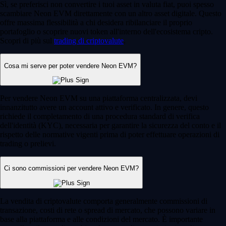
Sì, se preferisci non convertire i tuoi asset in valuta fiat, puoi spesso
scambiare Neon EVM direttamente con un altro asset digitale. Questo
offre massima flessibilità a chi desidera ribilanciare il proprio
portafoglio o scoprire nuovi token all'interno dell'ecosistema cripto.
Scopri di più sul
trading di criptovalute
.
Cosa mi serve per poter vendere Neon EVM?
Per vendere Neon EVM su una piattaforma centralizzata, devi
innanzitutto avere un account attivo e verificato. In genere, questo
richiede il completamento di una procedura standard di verifica
dell'identità (KYC), necessaria per garantire la sicurezza del conto e il
rispetto delle normative vigenti prima di poter effettuare operazioni di
trading o prelievi.
Ci sono commissioni per vendere Neon EVM?
La vendita di criptovalute comporta generalmente commissioni di
transazione, costi di rete o spread di mercato, che possono variare in
base alla piattaforma e alle condizioni del mercato. È importante