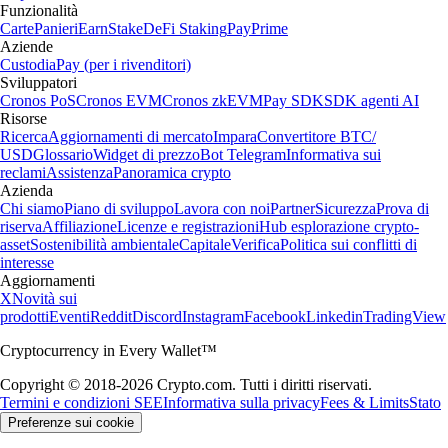
Funzionalità
Carte
Panieri
Earn
Stake
DeFi Staking
Pay
Prime
Aziende
Custodia
Pay (per i rivenditori)
Sviluppatori
Cronos PoS
Cronos EVM
Cronos zkEVM
Pay SDK
SDK agenti AI
Risorse
Ricerca
Aggiornamenti di mercato
Impara
Convertitore BTC/
USD
Glossario
Widget di prezzo
Bot Telegram
Informativa sui
reclami
Assistenza
Panoramica crypto
Azienda
Chi siamo
Piano di sviluppo
Lavora con noi
Partner
Sicurezza
Prova di
riserva
Affiliazione
Licenze e registrazioni
Hub esplorazione crypto-
asset
Sostenibilità ambientale
Capitale
Verifica
Politica sui conflitti di
interesse
Aggiornamenti
X
Novità sui
prodotti
Eventi
Reddit
Discord
Instagram
Facebook
Linkedin
TradingView
Cryptocurrency in Every Wallet™
Copyright © 2018-2026 Crypto.com. Tutti i diritti riservati.
Termini e condizioni SEE
Informativa sulla privacy
Fees & Limits
Stato
Preferenze sui cookie