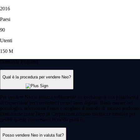
2016
Paesi
90
Utenti
150 M
Domande frequenti
Qual è la procedura per vendere Neo?
Per vendere Neo si utilizza solitamente un exchange o una piattaforma
di criptovalute per convertire i propri asset digitali. Basta entrare nel
portafoglio, selezionare l'asset e scegliere il metodo di incasso preferito.
Piattaforme come l'app di Crypto.com offrono interfacce intuitive per
gestire queste conversioni in modo pratico.
Posso vendere Neo in valuta fiat?