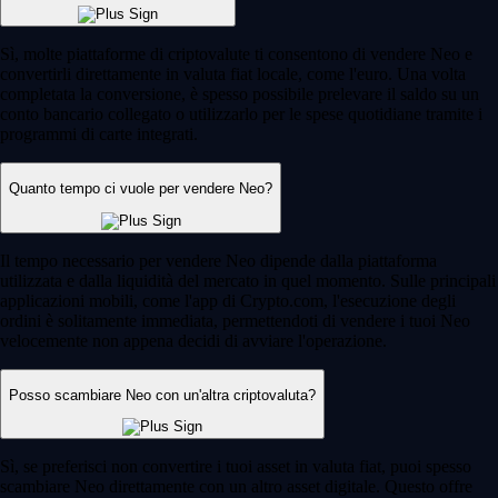
Sì, molte piattaforme di criptovalute ti consentono di vendere Neo e
convertirli direttamente in valuta fiat locale, come l'euro. Una volta
completata la conversione, è spesso possibile prelevare il saldo su un
conto bancario collegato o utilizzarlo per le spese quotidiane tramite i
programmi di carte integrati.
Quanto tempo ci vuole per vendere Neo?
Il tempo necessario per vendere Neo dipende dalla piattaforma
utilizzata e dalla liquidità del mercato in quel momento. Sulle principali
applicazioni mobili, come l'app di Crypto.com, l'esecuzione degli
ordini è solitamente immediata, permettendoti di vendere i tuoi Neo
velocemente non appena decidi di avviare l'operazione.
Posso scambiare Neo con un'altra criptovaluta?
Sì, se preferisci non convertire i tuoi asset in valuta fiat, puoi spesso
scambiare Neo direttamente con un altro asset digitale. Questo offre