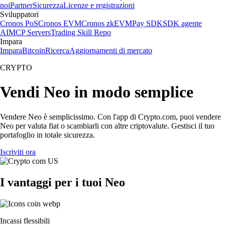
noi
Partner
Sicurezza
Licenze e registrazioni
Sviluppatori
Cronos PoS
Cronos EVM
Cronos zkEVM
Pay SDK
SDK agente
AI
MCP Servers
Trading Skill Repo
Impara
Impara
Bitcoin
Ricerca
Aggiornamenti di mercato
CRYPTO
Vendi Neo in modo semplice
Vendere Neo è semplicissimo. Con l'app di Crypto.com, puoi vendere
Neo per valuta fiat o scambiarli con altre criptovalute. Gestisci il tuo
portafoglio in totale sicurezza.
Iscriviti ora
I vantaggi per i tuoi Neo
Incassi flessibili