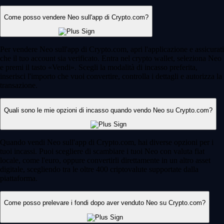
Come posso vendere Neo sull'app di Crypto.com?
Per vendere Neo sull'app di Crypto.com, apri l'applicazione e assicurati
che il tuo account sia verificato. Entra nel crypto wallet, seleziona Neo
e premi il tasto «Vendi». Scegli la modalità di incasso preferita,
inserisci l'importo che vuoi convertire, controlla i dettagli e autorizza la
transazione.
Quali sono le mie opzioni di incasso quando vendo Neo su Crypto.com?
Quando vendi Neo sull'app di Crypto.com, hai diverse opzioni per i
tuoi incassi. Puoi scegliere di scambiare i tuoi Neo con valuta fiat
locale, come l'euro, oppure convertirli direttamente in un altro asset
digitale, scegliendo tra le oltre 400 criptovalute supportate dalla
piattaforma.
Come posso prelevare i fondi dopo aver venduto Neo su Crypto.com?