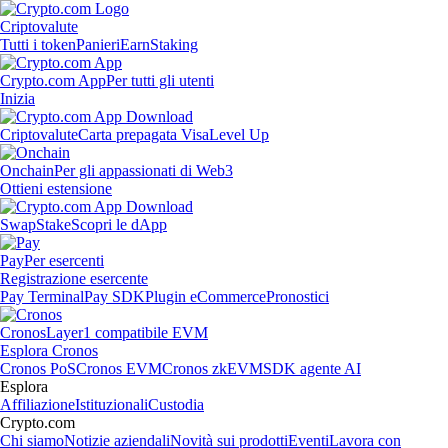
Criptovalute
Tutti i token
Panieri
Earn
Staking
Crypto.com App
Per tutti gli utenti
Inizia
Criptovalute
Carta prepagata Visa
Level Up
Onchain
Per gli appassionati di Web3
Ottieni estensione
Swap
Stake
Scopri le dApp
Pay
Per esercenti
Registrazione esercente
Pay Terminal
Pay SDK
Plugin eCommerce
Pronostici
Cronos
Layer1 compatibile EVM
Esplora Cronos
Cronos PoS
Cronos EVM
Cronos zkEVM
SDK agente AI
Esplora
Affiliazione
Istituzionali
Custodia
Crypto.com
Chi siamo
Notizie aziendali
Novità sui prodotti
Eventi
Lavora con