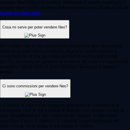
massima flessibilità a chi desidera ribilanciare il proprio portafoglio o
scoprire nuovi token all'interno dell'ecosistema cripto. Scopri di più sul
trading di criptovalute
.
Cosa mi serve per poter vendere Neo?
Per vendere Neo su una piattaforma centralizzata, devi innanzitutto
avere un account attivo e verificato. In genere, questo richiede il
completamento di una procedura standard di verifica dell'identità
(KYC), necessaria per garantire la sicurezza del conto e il rispetto delle
normative vigenti prima di poter effettuare operazioni di trading o
prelievi.
Ci sono commissioni per vendere Neo?
La vendita di criptovalute comporta generalmente commissioni di
transazione, costi di rete o spread di mercato, che possono variare in
base alla piattaforma e alle condizioni del mercato. È importante
controllare il tasso di cambio e le eventuali commissioni applicate
sull'exchange scelto prima di autorizzare la vendita.