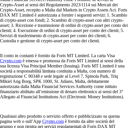
Crypto-Asset ai sensi del Regolamento 2023/1114 sui Mercati dei
Crypto-Asset, recepito a Malta dal Markets in Crypto Assets Act. Foris
DAX MT Limited è autorizzata a fornire i seguenti servizi: 1. Scambio
di crypto-asset con fondi; 2. Scambio di crypto-asset con altri crypto-
asset; 3. Ricezione e trasmissione di ordini di crypto-asset per conto dei
clienti; 4. Esecuzione di ordini di crypto-asset per conto dei clienti; 5.
Servizi di trasferimento di crypto-asset per conto dei clienti; 6.
Custodia e gestione di crypto-asset per conto dei clienti.
Il conto in contanti è fornito da Foris MT Limited. La carta Visa
Crypto.com
è emessa e promossa da Foris MT Limited ai sensi della
sua licenza Visa Principal Member (Issuing). Foris MT Limited è una
società a responsabilità limitata costituita a Malta, con numero di
registrazione C 90348 e sede legale al Level 7, Spinola Park, Triq
Mikiel Ang Borg, SPK 1000, St. Julians, Malta, debitamente
autorizzata dalla Malta Financial Services Authority come istituto
finanziario abilitato all’emissione di denaro elettronico ai sensi del 3°
Allegato al Financial Institutions Act (Electronic Money Institutions).
Qualsiasi altro prodotto o servizio offerto e pubblicizzato su questa
pagina web o sull’App
Crypto.com
è fornito da altre società del
gruppo e non rientra nei servizi regolamentati di Foris DAX MT