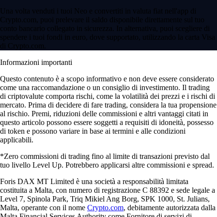
Una volta venduti i tuoi Neo e convertiti in valuta fiat nell'app di
Crypto.com, puoi prelevare il saldo disponibile direttamente sul tuo
conto bancario collegato in sicurezza. In alternativa, puoi scegliere di
spendere i tuoi fondi in euro, dove supportato, utilizzando la carta Visa
di Crypto.com.
Informazioni importanti
Questo contenuto è a scopo informativo e non deve essere considerato
come una raccomandazione o un consiglio di investimento. Il trading
di criptovalute comporta rischi, come la volatilità dei prezzi e i rischi di
mercato. Prima di decidere di fare trading, considera la tua propensione
al rischio. Premi, riduzioni delle commissioni e altri vantaggi citati in
questo articolo possono essere soggetti a requisiti di idoneità, possesso
di token e possono variare in base ai termini e alle condizioni
applicabili.
*Zero commissioni di trading fino al limite di transazioni previsto dal
tuo livello Level Up. Potrebbero applicarsi altre commissioni e spread.
Foris DAX MT Limited è una società a responsabilità limitata
costituita a Malta, con numero di registrazione C 88392 e sede legale a
Level 7, Spinola Park, Triq Mikiel Ang Borg, SPK 1000, St. Julians,
Malta, operante con il nome
Crypto.com
, debitamente autorizzata dalla
Malta Financial Services Authority come Fornitore di servizi di