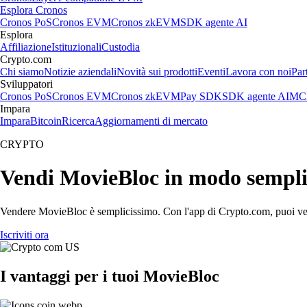
Esplora Cronos
Cronos PoS
Cronos EVM
Cronos zkEVM
SDK agente AI
Esplora
Affiliazione
Istituzionali
Custodia
Crypto.com
Chi siamo
Notizie aziendali
Novità sui prodotti
Eventi
Lavora con noi
Par
Sviluppatori
Cronos PoS
Cronos EVM
Cronos zkEVM
Pay SDK
SDK agente AI
MCP
Impara
Impara
Bitcoin
Ricerca
Aggiornamenti di mercato
CRYPTO
Vendi MovieBloc in modo sempli
Vendere MovieBloc è semplicissimo. Con l'app di Crypto.com, puoi vender
Iscriviti ora
I vantaggi per i tuoi MovieBloc