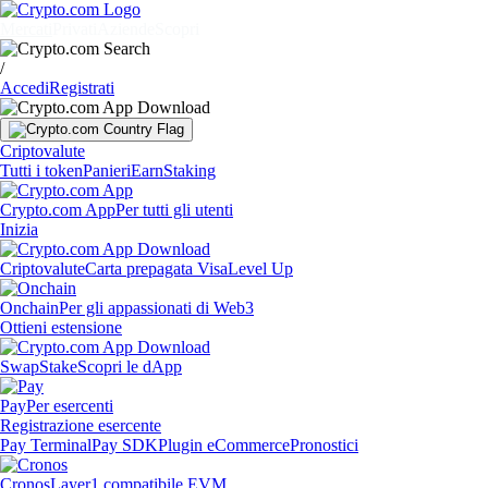
Mercati
Privati
Aziende
Scopri
/
Accedi
Registrati
Criptovalute
Tutti i token
Panieri
Earn
Staking
Crypto.com App
Per tutti gli utenti
Inizia
Criptovalute
Carta prepagata Visa
Level Up
Onchain
Per gli appassionati di Web3
Ottieni estensione
Swap
Stake
Scopri le dApp
Pay
Per esercenti
Registrazione esercente
Pay Terminal
Pay SDK
Plugin eCommerce
Pronostici
Cronos
Layer1 compatibile EVM