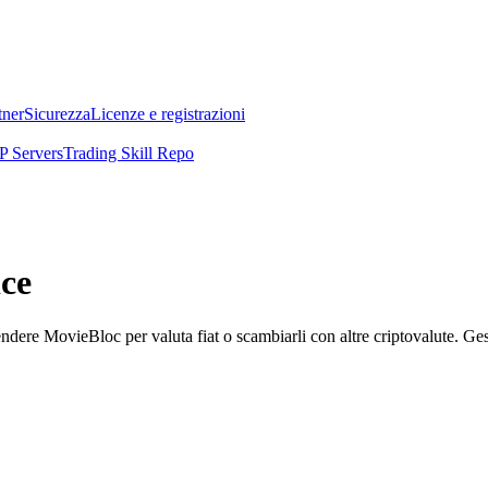
tner
Sicurezza
Licenze e registrazioni
 Servers
Trading Skill Repo
ce
e MovieBloc per valuta fiat o scambiarli con altre criptovalute. Gestisc