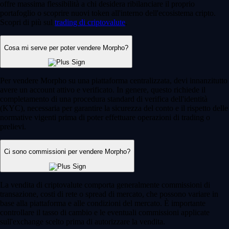
offre massima flessibilità a chi desidera ribilanciare il proprio
portafoglio o scoprire nuovi token all'interno dell'ecosistema cripto.
Scopri di più sul
trading di criptovalute
.
Cosa mi serve per poter vendere Morpho?
Per vendere Morpho su una piattaforma centralizzata, devi innanzitutto
avere un account attivo e verificato. In genere, questo richiede il
completamento di una procedura standard di verifica dell'identità
(KYC), necessaria per garantire la sicurezza del conto e il rispetto delle
normative vigenti prima di poter effettuare operazioni di trading o
prelievi.
Ci sono commissioni per vendere Morpho?
La vendita di criptovalute comporta generalmente commissioni di
transazione, costi di rete o spread di mercato, che possono variare in
base alla piattaforma e alle condizioni del mercato. È importante
controllare il tasso di cambio e le eventuali commissioni applicate
sull'exchange scelto prima di autorizzare la vendita.