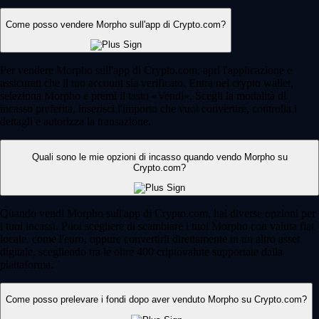
Come posso vendere Morpho sull'app di Crypto.com?
Per vendere Morpho sull'app di Crypto.com, apri l'applicazione e
assicurati che il tuo account sia verificato. Entra nel crypto wallet,
seleziona Morpho e premi il tasto «Vendi». Scegli la modalità di
incasso preferita, inserisci l'importo che vuoi convertire, controlla i
dettagli e autorizza la transazione.
Quali sono le mie opzioni di incasso quando vendo Morpho su
Crypto.com?
Quando vendi Morpho sull'app di Crypto.com, hai diverse opzioni per
i tuoi incassi. Puoi scegliere di scambiare i tuoi Morpho con valuta fiat
locale, come l'euro, oppure convertirli direttamente in un altro asset
digitale, scegliendo tra le oltre 400 criptovalute supportate dalla
piattaforma.
Come posso prelevare i fondi dopo aver venduto Morpho su Crypto.com?