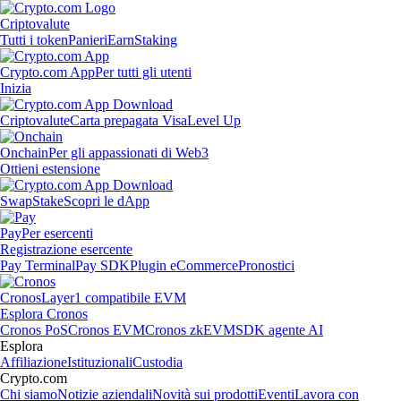
Criptovalute
Tutti i token
Panieri
Earn
Staking
Crypto.com App
Per tutti gli utenti
Inizia
Criptovalute
Carta prepagata Visa
Level Up
Onchain
Per gli appassionati di Web3
Ottieni estensione
Swap
Stake
Scopri le dApp
Pay
Per esercenti
Registrazione esercente
Pay Terminal
Pay SDK
Plugin eCommerce
Pronostici
Cronos
Layer1 compatibile EVM
Esplora Cronos
Cronos PoS
Cronos EVM
Cronos zkEVM
SDK agente AI
Esplora
Affiliazione
Istituzionali
Custodia
Crypto.com
Chi siamo
Notizie aziendali
Novità sui prodotti
Eventi
Lavora con