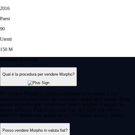
2016
Paesi
90
Utenti
150 M
Domande frequenti
Qual è la procedura per vendere Morpho?
Per vendere Morpho si utilizza solitamente un exchange o una
piattaforma di criptovalute per convertire i propri asset digitali. Basta
entrare nel portafoglio, selezionare l'asset e scegliere il metodo di
incasso preferito. Piattaforme come l'app di Crypto.com offrono
interfacce intuitive per gestire queste conversioni in modo pratico.
Posso vendere Morpho in valuta fiat?