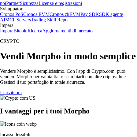
noi
Partner
Sicurezza
Licenze e registrazioni
Sviluppatori
Cronos PoS
Cronos EVM
Cronos zkEVM
Pay SDK
SDK agente
AI
MCP Servers
Trading Skill Repo
Impara
Impara
Bitcoin
Ricerca
Aggiornamenti di mercato
CRYPTO
Vendi Morpho in modo semplice
Vendere Morpho è semplicissimo. Con l'app di Crypto.com, puoi
vendere Morpho per valuta fiat o scambiarli con altre criptovalute.
Gestisci il tuo portafoglio in totale sicurezza.
Iscriviti ora
I vantaggi per i tuoi Morpho
Incassi flessibili