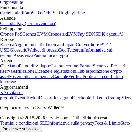
Criptovalute
Funzionalità
Carte
Panieri
Earn
Stake
DeFi Staking
Pay
Prime
Aziende
Custodia
Pay (per i rivenditori)
Sviluppatori
Cronos PoS
Cronos EVM
Cronos zkEVM
Pay SDK
SDK agenti AI
Risorse
Ricerca
Aggiornamenti di mercato
Impara
Convertitore BTC/
USD
Glossario
Widget di prezzo
Bot Telegram
Informativa sui
reclami
Assistenza
Panoramica crypto
Azienda
Chi siamo
Piano di sviluppo
Lavora con noi
Partner
Sicurezza
Prova di
riserva
Affiliazione
Licenze e registrazioni
Hub esplorazione crypto-
asset
Sostenibilità ambientale
Capitale
Verifica
Politica sui conflitti di
interesse
Aggiornamenti
X
Novità sui
prodotti
Eventi
Reddit
Discord
Instagram
Facebook
Linkedin
TradingView
Cryptocurrency in Every Wallet™
Copyright © 2018-2026 Crypto.com. Tutti i diritti riservati.
Termini e condizioni SEE
Informativa sulla privacy
Fees & Limits
Stato
Preferenze sui cookie