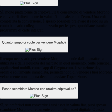
Sì, molte piattaforme di criptovalute ti consentono di vendere Morpho
e convertirli direttamente in valuta fiat locale, come l'euro. Una volta
completata la conversione, è spesso possibile prelevare il saldo su un
conto bancario collegato o utilizzarlo per le spese quotidiane tramite i
programmi di carte integrati.
Quanto tempo ci vuole per vendere Morpho?
Il tempo necessario per vendere Morpho dipende dalla piattaforma
utilizzata e dalla liquidità del mercato in quel momento. Sulle principali
applicazioni mobili, come l'app di Crypto.com, l'esecuzione degli
ordini è solitamente immediata, permettendoti di vendere i tuoi Morpho
velocemente non appena decidi di avviare l'operazione.
Posso scambiare Morpho con un'altra criptovaluta?
Sì, se preferisci non convertire i tuoi asset in valuta fiat, puoi spesso
scambiare Morpho direttamente con un altro asset digitale. Questo