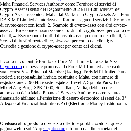
Malta Financial Services Authority come Fornitore di servizi di
Crypto-Asset ai sensi del Regolamento 2023/1114 sui Mercati dei
Crypto-Asset, recepito a Malta dal Markets in Crypto Assets Act. Foris
DAX MT Limited è autorizzata a fornire i seguenti servizi: 1. Scambio
di crypto-asset con fondi; 2. Scambio di crypto-asset con altri crypto-
asset; 3. Ricezione e trasmissione di ordini di crypto-asset per conto dei
clienti; 4. Esecuzione di ordini di crypto-asset per conto dei clienti; 5.
Servizi di trasferimento di crypto-asset per conto dei clienti; 6.
Custodia e gestione di crypto-asset per conto dei clienti.
Il conto in contanti è fornito da Foris MT Limited. La carta Visa
Crypto.com
è emessa e promossa da Foris MT Limited ai sensi della
sua licenza Visa Principal Member (Issuing). Foris MT Limited è una
società a responsabilità limitata costituita a Malta, con numero di
registrazione C 90348 e sede legale al Level 7, Spinola Park, Triq
Mikiel Ang Borg, SPK 1000, St. Julians, Malta, debitamente
autorizzata dalla Malta Financial Services Authority come istituto
finanziario abilitato all’emissione di denaro elettronico ai sensi del 3°
Allegato al Financial Institutions Act (Electronic Money Institutions).
Qualsiasi altro prodotto o servizio offerto e pubblicizzato su questa
pagina web o sull’App
Crypto.com
è fornito da altre società del