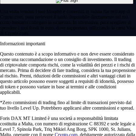
Una volta venduti i tuoi Morpho e convertiti in valuta fiat nell'app di
Crypto.com, puoi prelevare il saldo disponibile direttamente sul tuo
conto bancario collegato in sicurezza. In alternativa, puoi scegliere di
spendere i tuoi fondi in euro, dove supportato, utilizzando la carta Visa
di Crypto.com.
Informazioni importanti
Questo contenuto è a scopo informativo e non deve essere considerato
come una raccomandazione o un consiglio di investimento. Il trading
di criptovalute comporta rischi, come la volatilità dei prezzi e i rischi di
mercato. Prima di decidere di fare trading, considera la tua propensione
al rischio. Premi, riduzioni delle commissioni e altri vantaggi citati in
questo articolo possono essere soggetti a requisiti di idoneità, possesso
di token e possono variare in base ai termini e alle condizioni
applicabili.
*Zero commissioni di trading fino al limite di transazioni previsto dal
tuo livello Level Up. Potrebbero applicarsi altre commissioni e spread.
Foris DAX MT Limited è una società a responsabilità limitata
costituita a Malta, con numero di registrazione C 88392 e sede legale a
Level 7, Spinola Park, Triq Mikiel Ang Borg, SPK 1000, St. Julians,
Malta, operante con il nome
Crypto.com
, debitamente autorizzata dalla