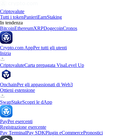
Criptovalute
Tutti i token
Panieri
Earn
Staking
In tendenza
Bitcoin
Ethereum
XRP
Dogecoin
Cronos
Crypto.com App
Per tutti gli utenti
Inizia
Criptovalute
Carta prepagata Visa
Level Up
Onchain
Per gli appassionati di Web3
Ottieni estensione
Swap
Stake
Scopri le dApp
Pay
Per esercenti
Registrazione esercente
Pay Terminal
Pay SDK
Plugin eCommerce
Pronostici