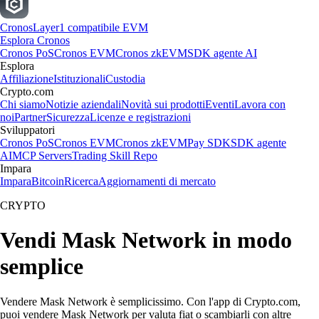
Cronos
Layer1 compatibile EVM
Esplora Cronos
Cronos PoS
Cronos EVM
Cronos zkEVM
SDK agente AI
Esplora
Affiliazione
Istituzionali
Custodia
Crypto.com
Chi siamo
Notizie aziendali
Novità sui prodotti
Eventi
Lavora con
noi
Partner
Sicurezza
Licenze e registrazioni
Sviluppatori
Cronos PoS
Cronos EVM
Cronos zkEVM
Pay SDK
SDK agente
AI
MCP Servers
Trading Skill Repo
Impara
Impara
Bitcoin
Ricerca
Aggiornamenti di mercato
CRYPTO
Vendi Mask Network in modo
semplice
Vendere Mask Network è semplicissimo. Con l'app di Crypto.com,
puoi vendere Mask Network per valuta fiat o scambiarli con altre