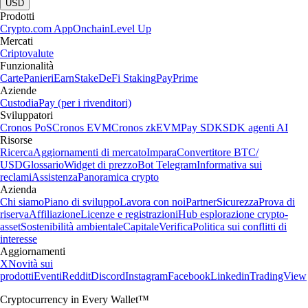
USD
Prodotti
Crypto.com App
Onchain
Level Up
Mercati
Criptovalute
Funzionalità
Carte
Panieri
Earn
Stake
DeFi Staking
Pay
Prime
Aziende
Custodia
Pay (per i rivenditori)
Sviluppatori
Cronos PoS
Cronos EVM
Cronos zkEVM
Pay SDK
SDK agenti AI
Risorse
Ricerca
Aggiornamenti di mercato
Impara
Convertitore BTC/
USD
Glossario
Widget di prezzo
Bot Telegram
Informativa sui
reclami
Assistenza
Panoramica crypto
Azienda
Chi siamo
Piano di sviluppo
Lavora con noi
Partner
Sicurezza
Prova di
riserva
Affiliazione
Licenze e registrazioni
Hub esplorazione crypto-
asset
Sostenibilità ambientale
Capitale
Verifica
Politica sui conflitti di
interesse
Aggiornamenti
X
Novità sui
prodotti
Eventi
Reddit
Discord
Instagram
Facebook
Linkedin
TradingView
Cryptocurrency in Every Wallet™