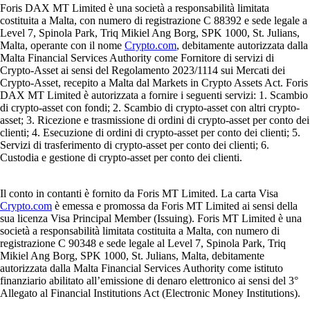
Foris DAX MT Limited è una società a responsabilità limitata
costituita a Malta, con numero di registrazione C 88392 e sede legale a
Level 7, Spinola Park, Triq Mikiel Ang Borg, SPK 1000, St. Julians,
Malta, operante con il nome
Crypto.com
, debitamente autorizzata dalla
Malta Financial Services Authority come Fornitore di servizi di
Crypto-Asset ai sensi del Regolamento 2023/1114 sui Mercati dei
Crypto-Asset, recepito a Malta dal Markets in Crypto Assets Act. Foris
DAX MT Limited è autorizzata a fornire i seguenti servizi: 1. Scambio
di crypto-asset con fondi; 2. Scambio di crypto-asset con altri crypto-
asset; 3. Ricezione e trasmissione di ordini di crypto-asset per conto dei
clienti; 4. Esecuzione di ordini di crypto-asset per conto dei clienti; 5.
Servizi di trasferimento di crypto-asset per conto dei clienti; 6.
Custodia e gestione di crypto-asset per conto dei clienti.
Il conto in contanti è fornito da Foris MT Limited. La carta Visa
Crypto.com
è emessa e promossa da Foris MT Limited ai sensi della
sua licenza Visa Principal Member (Issuing). Foris MT Limited è una
società a responsabilità limitata costituita a Malta, con numero di
registrazione C 90348 e sede legale al Level 7, Spinola Park, Triq
Mikiel Ang Borg, SPK 1000, St. Julians, Malta, debitamente
autorizzata dalla Malta Financial Services Authority come istituto
finanziario abilitato all’emissione di denaro elettronico ai sensi del 3°
Allegato al Financial Institutions Act (Electronic Money Institutions).