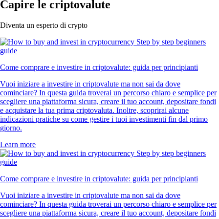
Capire le criptovalute
Diventa un esperto di crypto
Come comprare e investire in criptovalute: guida per principianti
Vuoi iniziare a investire in criptovalute ma non sai da dove
cominciare? In questa guida troverai un percorso chiaro e semplice per
scegliere una piattaforma sicura, creare il tuo account, depositare fondi
e acquistare la tua prima criptovaluta. Inoltre, scoprirai alcune
indicazioni pratiche su come gestire i tuoi investimenti fin dal primo
giorno.
Learn more
Come comprare e investire in criptovalute: guida per principianti
Vuoi iniziare a investire in criptovalute ma non sai da dove
cominciare? In questa guida troverai un percorso chiaro e semplice per
scegliere una piattaforma sicura, creare il tuo account, depositare fondi