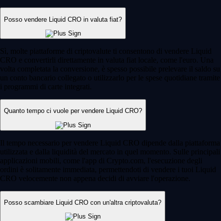
Posso vendere Liquid CRO in valuta fiat?
Sì, molte piattaforme di criptovalute ti consentono di vendere Liquid
CRO e convertirli direttamente in valuta fiat locale, come l'euro. Una
volta completata la conversione, è spesso possibile prelevare il saldo su
un conto bancario collegato o utilizzarlo per le spese quotidiane tramite
i programmi di carte integrati.
Quanto tempo ci vuole per vendere Liquid CRO?
Il tempo necessario per vendere Liquid CRO dipende dalla piattaforma
utilizzata e dalla liquidità del mercato in quel momento. Sulle principali
applicazioni mobili, come l'app di Crypto.com, l'esecuzione degli
ordini è solitamente immediata, permettendoti di vendere i tuoi Liquid
CRO velocemente non appena decidi di avviare l'operazione.
Posso scambiare Liquid CRO con un'altra criptovaluta?