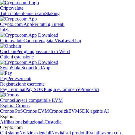
Criptovalute
Tutti i token
Panieri
Earn
Staking
Crypto.com App
Per tutti gli utenti
Inizia
Criptovalute
Carta prepagata Visa
Level Up
Onchain
Per gli appassionati di Web3
Ottieni estensione
Swap
Stake
Scopri le dApp
Pay
Per esercenti
Registrazione esercente
Pay Terminal
Pay SDK
Plugin eCommerce
Pronostici
Cronos
Layer1 compatibile EVM
Esplora Cronos
Cronos PoS
Cronos EVM
Cronos zkEVM
SDK agente AI
Esplora
Affiliazione
Istituzionali
Custodia
Crypto.com
Chi siamo
Notizie aziendali
Novità sui prodotti
Eventi
Lavora con