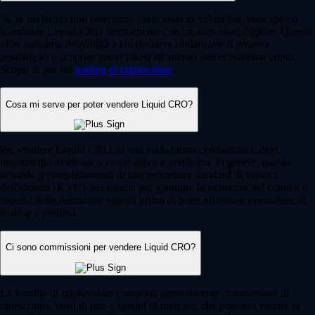
Sì, se preferisci non convertire i tuoi asset in valuta fiat, puoi spesso
scambiare Liquid CRO direttamente con un altro asset digitale. Questo
offre massima flessibilità a chi desidera ribilanciare il proprio
portafoglio o scoprire nuovi token all'interno dell'ecosistema cripto.
Scopri di più sul
trading di criptovalute
.
Cosa mi serve per poter vendere Liquid CRO?
Per vendere Liquid CRO su una piattaforma centralizzata, devi
innanzitutto avere un account attivo e verificato. In genere, questo
richiede il completamento di una procedura standard di verifica
dell'identità (KYC), necessaria per garantire la sicurezza del conto e il
rispetto delle normative vigenti prima di poter effettuare operazioni di
trading o prelievi.
Ci sono commissioni per vendere Liquid CRO?
La vendita di criptovalute comporta generalmente commissioni di
transazione, costi di rete o spread di mercato, che possono variare in