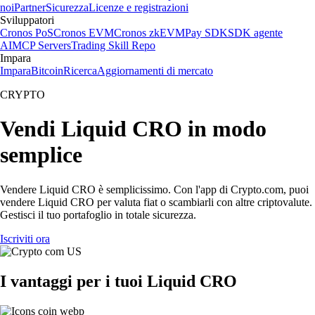
noi
Partner
Sicurezza
Licenze e registrazioni
Sviluppatori
Cronos PoS
Cronos EVM
Cronos zkEVM
Pay SDK
SDK agente
AI
MCP Servers
Trading Skill Repo
Impara
Impara
Bitcoin
Ricerca
Aggiornamenti di mercato
CRYPTO
Vendi Liquid CRO in modo
semplice
Vendere Liquid CRO è semplicissimo. Con l'app di Crypto.com, puoi
vendere Liquid CRO per valuta fiat o scambiarli con altre criptovalute.
Gestisci il tuo portafoglio in totale sicurezza.
Iscriviti ora
I vantaggi per i tuoi Liquid CRO