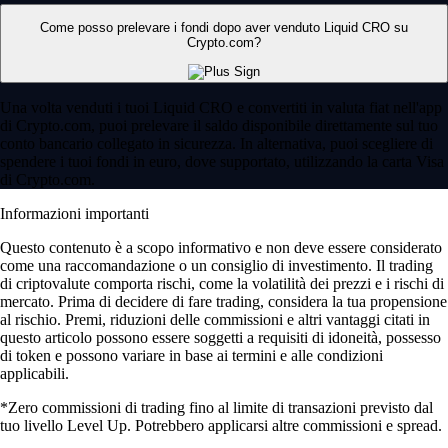
Come posso prelevare i fondi dopo aver venduto Liquid CRO su
Crypto.com?
Una volta venduti i tuoi Liquid CRO e convertiti in valuta fiat nell'app
di Crypto.com, puoi prelevare il saldo disponibile direttamente sul tuo
conto bancario collegato in sicurezza. In alternativa, puoi scegliere di
spendere i tuoi fondi in euro, dove supportato, utilizzando la carta Visa
di Crypto.com.
Informazioni importanti
Questo contenuto è a scopo informativo e non deve essere considerato
come una raccomandazione o un consiglio di investimento. Il trading
di criptovalute comporta rischi, come la volatilità dei prezzi e i rischi di
mercato. Prima di decidere di fare trading, considera la tua propensione
al rischio. Premi, riduzioni delle commissioni e altri vantaggi citati in
questo articolo possono essere soggetti a requisiti di idoneità, possesso
di token e possono variare in base ai termini e alle condizioni
applicabili.
*Zero commissioni di trading fino al limite di transazioni previsto dal
tuo livello Level Up. Potrebbero applicarsi altre commissioni e spread.