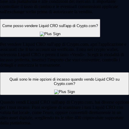
base alla piattaforma e alle condizioni del mercato. È importante
controllare il tasso di cambio e le eventuali commissioni applicate
sull'exchange scelto prima di autorizzare la vendita.
Come posso vendere Liquid CRO sull'app di Crypto.com?
Per vendere Liquid CRO sull'app di Crypto.com, apri l'applicazione e
assicurati che il tuo account sia verificato. Entra nel crypto wallet,
seleziona Liquid CRO e premi il tasto «Vendi». Scegli la modalità di
incasso preferita, inserisci l'importo che vuoi convertire, controlla i
dettagli e autorizza la transazione.
Quali sono le mie opzioni di incasso quando vendo Liquid CRO su
Crypto.com?
Quando vendi Liquid CRO sull'app di Crypto.com, hai diverse opzioni
per i tuoi incassi. Puoi scegliere di scambiare i tuoi Liquid CRO con
valuta fiat locale, come l'euro, oppure convertirli direttamente in un
altro asset digitale, scegliendo tra le oltre 400 criptovalute supportate
dalla piattaforma.