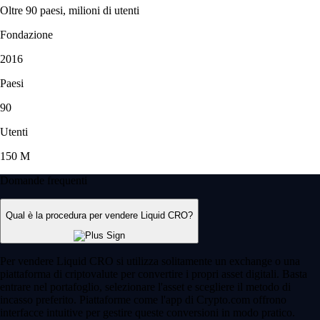
Oltre 90 paesi, milioni di utenti
Fondazione
2016
Paesi
90
Utenti
150 M
Domande frequenti
Qual è la procedura per vendere Liquid CRO?
Per vendere Liquid CRO si utilizza solitamente un exchange o una
piattaforma di criptovalute per convertire i propri asset digitali. Basta
entrare nel portafoglio, selezionare l'asset e scegliere il metodo di
incasso preferito. Piattaforme come l'app di Crypto.com offrono
interfacce intuitive per gestire queste conversioni in modo pratico.