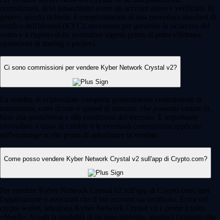
centralizzata, devi innanzitutto avere un account attivo e verificato. In
genere, questo richiede il completamento di una procedura standard di
verifica dell'identità (KYC), necessaria per garantire la sicurezza del
conto e il rispetto delle normative vigenti prima di poter effettuare
operazioni di trading o prelievi.
Ci sono commissioni per vendere Kyber Network Crystal v2?
La vendita di criptovalute comporta generalmente commissioni di
transazione, costi di rete o spread di mercato, che possono variare in
base alla piattaforma e alle condizioni del mercato. È importante
controllare il tasso di cambio e le eventuali commissioni applicate
sull'exchange scelto prima di autorizzare la vendita.
Come posso vendere Kyber Network Crystal v2 sull'app di Crypto.com?
Per vendere Kyber Network Crystal v2 sull'app di Crypto.com, apri
l'applicazione e assicurati che il tuo account sia verificato. Entra nel
crypto wallet, seleziona Kyber Network Crystal v2 e premi il tasto
«Vendi». Scegli la modalità di incasso preferita, inserisci l'importo che