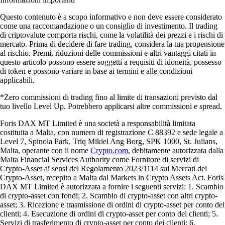
Questo contenuto è a scopo informativo e non deve essere considerato
come una raccomandazione o un consiglio di investimento. Il trading
di criptovalute comporta rischi, come la volatilità dei prezzi e i rischi di
mercato. Prima di decidere di fare trading, considera la tua propensione
al rischio. Premi, riduzioni delle commissioni e altri vantaggi citati in
questo articolo possono essere soggetti a requisiti di idoneità, possesso
di token e possono variare in base ai termini e alle condizioni
applicabili.
*Zero commissioni di trading fino al limite di transazioni previsto dal
tuo livello Level Up. Potrebbero applicarsi altre commissioni e spread.
Foris DAX MT Limited è una società a responsabilità limitata
costituita a Malta, con numero di registrazione C 88392 e sede legale a
Level 7, Spinola Park, Triq Mikiel Ang Borg, SPK 1000, St. Julians,
Malta, operante con il nome
Crypto.com
, debitamente autorizzata dalla
Malta Financial Services Authority come Fornitore di servizi di
Crypto-Asset ai sensi del Regolamento 2023/1114 sui Mercati dei
Crypto-Asset, recepito a Malta dal Markets in Crypto Assets Act. Foris
DAX MT Limited è autorizzata a fornire i seguenti servizi: 1. Scambio
di crypto-asset con fondi; 2. Scambio di crypto-asset con altri crypto-
asset; 3. Ricezione e trasmissione di ordini di crypto-asset per conto dei
clienti; 4. Esecuzione di ordini di crypto-asset per conto dei clienti; 5.
Servizi di trasferimento di crypto-asset per conto dei clienti; 6.