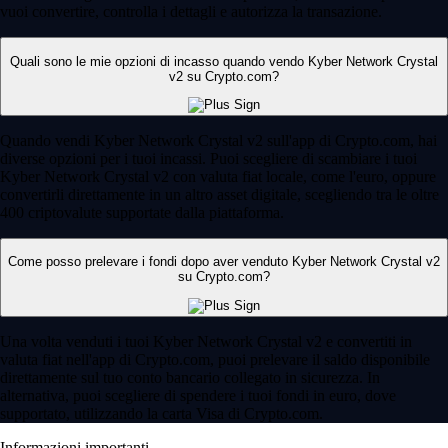
vuoi convertire, controlla i dettagli e autorizza la transazione.
Quali sono le mie opzioni di incasso quando vendo Kyber Network Crystal
v2 su Crypto.com?
Quando vendi Kyber Network Crystal v2 sull'app di Crypto.com, hai
diverse opzioni per i tuoi incassi. Puoi scegliere di scambiare i tuoi
Kyber Network Crystal v2 con valuta fiat locale, come l'euro, oppure
convertirli direttamente in un altro asset digitale, scegliendo tra le oltre
400 criptovalute supportate dalla piattaforma.
Come posso prelevare i fondi dopo aver venduto Kyber Network Crystal v2
su Crypto.com?
Una volta venduti i tuoi Kyber Network Crystal v2 e convertiti in
valuta fiat nell'app di Crypto.com, puoi prelevare il saldo disponibile
direttamente sul tuo conto bancario collegato in sicurezza. In
alternativa, puoi scegliere di spendere i tuoi fondi in euro, dove
supportato, utilizzando la carta Visa di Crypto.com.
Informazioni importanti