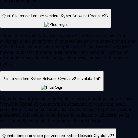
Domande frequenti
Qual è la procedura per vendere Kyber Network Crystal v2?
Per vendere Kyber Network Crystal v2 si utilizza solitamente un
exchange o una piattaforma di criptovalute per convertire i propri asset
digitali. Basta entrare nel portafoglio, selezionare l'asset e scegliere il
metodo di incasso preferito. Piattaforme come l'app di Crypto.com
offrono interfacce intuitive per gestire queste conversioni in modo
pratico.
Posso vendere Kyber Network Crystal v2 in valuta fiat?
Sì, molte piattaforme di criptovalute ti consentono di vendere Kyber
Network Crystal v2 e convertirli direttamente in valuta fiat locale,
come l'euro. Una volta completata la conversione, è spesso possibile
prelevare il saldo su un conto bancario collegato o utilizzarlo per le
spese quotidiane tramite i programmi di carte integrati.
Quanto tempo ci vuole per vendere Kyber Network Crystal v2?