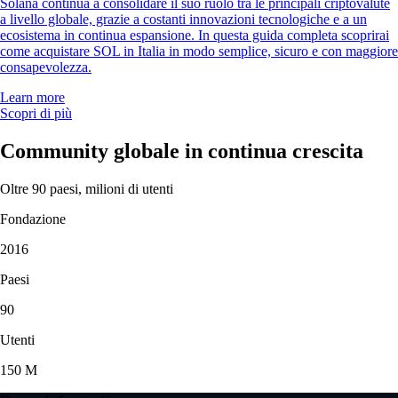
Solana continua a consolidare il suo ruolo tra le principali criptovalute
a livello globale, grazie a costanti innovazioni tecnologiche e a un
ecosistema in continua espansione. In questa guida completa scoprirai
come acquistare SOL in Italia in modo semplice, sicuro e con maggiore
consapevolezza.
Learn more
Scopri di più
Community globale in continua crescita
Oltre 90 paesi, milioni di utenti
Fondazione
2016
Paesi
90
Utenti
150 M