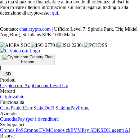
alla tua situazione finanziaria e al tuo livello di tolleranza al rischio.
Puoi trovare ulteriori informazioni sui rischi legati al trading o alla
detenzione di crypto-asset
qui
.
Contatto:
chat.crypto.com
| Ufficio: Level 7, Spinola Park, Triq Mikiel
Ang Borg, St Julians SPK 1000 Malta.
Italiano
|
USD
Prodotti
Crypto.com App
Onchain
Level Up
Mercati
Criptovalute
Funzionalità
Carte
Panieri
Earn
Stake
DeFi Staking
Pay
Prime
Aziende
Custodia
Pay (per i rivenditori)
Sviluppatori
Cronos PoS
Cronos EVM
Cronos zkEVM
Pay SDK
SDK agenti AI
Risorse