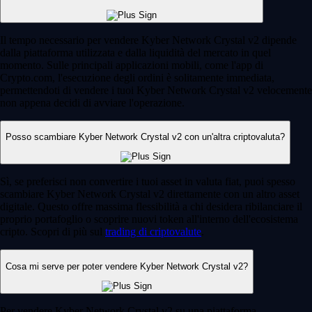
Il tempo necessario per vendere Kyber Network Crystal v2 dipende
dalla piattaforma utilizzata e dalla liquidità del mercato in quel
momento. Sulle principali applicazioni mobili, come l'app di
Crypto.com, l'esecuzione degli ordini è solitamente immediata,
permettendoti di vendere i tuoi Kyber Network Crystal v2 velocemente
non appena decidi di avviare l'operazione.
Posso scambiare Kyber Network Crystal v2 con un'altra criptovaluta?
Sì, se preferisci non convertire i tuoi asset in valuta fiat, puoi spesso
scambiare Kyber Network Crystal v2 direttamente con un altro asset
digitale. Questo offre massima flessibilità a chi desidera ribilanciare il
proprio portafoglio o scoprire nuovi token all'interno dell'ecosistema
cripto. Scopri di più sul
trading di criptovalute
.
Cosa mi serve per poter vendere Kyber Network Crystal v2?
Per vendere Kyber Network Crystal v2 su una piattaforma