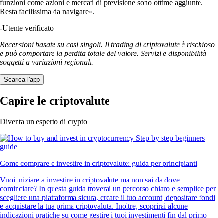
funzioni come azioni e mercati di previsione sono ottime aggiunte.
Resta facilissima da navigare».
-
Utente verificato
Recensioni basate su casi singoli. Il trading di criptovalute è rischioso
e può comportare la perdita totale del valore. Servizi e disponibilità
soggetti a variazioni regionali.
Scarica l'app
Capire le criptovalute
Diventa un esperto di crypto
Come comprare e investire in criptovalute: guida per principianti
Vuoi iniziare a investire in criptovalute ma non sai da dove
cominciare? In questa guida troverai un percorso chiaro e semplice per
scegliere una piattaforma sicura, creare il tuo account, depositare fondi
e acquistare la tua prima criptovaluta. Inoltre, scoprirai alcune
indicazioni pratiche su come gestire i tuoi investimenti fin dal primo