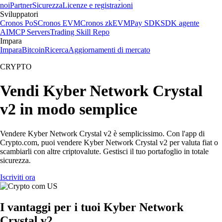
noi
Partner
Sicurezza
Licenze e registrazioni
Sviluppatori
Cronos PoS
Cronos EVM
Cronos zkEVM
Pay SDK
SDK agente
AI
MCP Servers
Trading Skill Repo
Impara
Impara
Bitcoin
Ricerca
Aggiornamenti di mercato
CRYPTO
Vendi Kyber Network Crystal
v2 in modo semplice
Vendere Kyber Network Crystal v2 è semplicissimo. Con l'app di
Crypto.com, puoi vendere Kyber Network Crystal v2 per valuta fiat o
scambiarli con altre criptovalute. Gestisci il tuo portafoglio in totale
sicurezza.
Iscriviti ora
I vantaggi per i tuoi Kyber Network
Crystal v2