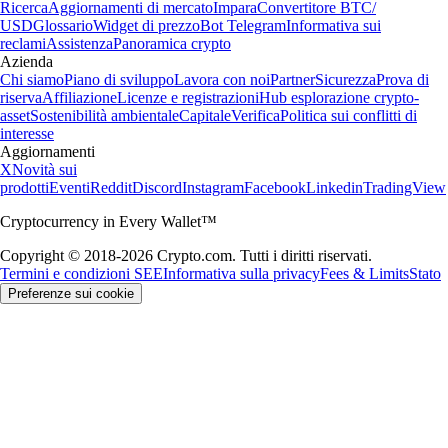
Ricerca
Aggiornamenti di mercato
Impara
Convertitore BTC/
USD
Glossario
Widget di prezzo
Bot Telegram
Informativa sui
reclami
Assistenza
Panoramica crypto
Azienda
Chi siamo
Piano di sviluppo
Lavora con noi
Partner
Sicurezza
Prova di
riserva
Affiliazione
Licenze e registrazioni
Hub esplorazione crypto-
asset
Sostenibilità ambientale
Capitale
Verifica
Politica sui conflitti di
interesse
Aggiornamenti
X
Novità sui
prodotti
Eventi
Reddit
Discord
Instagram
Facebook
Linkedin
TradingView
Cryptocurrency in Every Wallet™
Copyright © 2018-2026 Crypto.com. Tutti i diritti riservati.
Termini e condizioni SEE
Informativa sulla privacy
Fees & Limits
Stato
Preferenze sui cookie