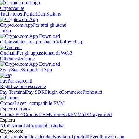
Criptovalute
Tutti i token
Panieri
Earn
Staking
Crypto.com App
Per tutti gli utenti
Inizia
Criptovalute
Carta prepagata Visa
Level Up
Onchain
Per gli appassionati di Web3
Ottieni estensione
Swap
Stake
Scopri le dApp
Pay
Per esercenti
Registrazione esercente
Pay Terminal
Pay SDK
Plugin eCommerce
Pronostici
Cronos
Layer1 compatibile EVM
Esplora Cronos
Cronos PoS
Cronos EVM
Cronos zkEVM
SDK agente AI
Esplora
Affiliazione
Istituzionali
Custodia
Crypto.com
Chi siamo
Notizie aziendali
Novità sui prodotti
Eventi
Lavora con