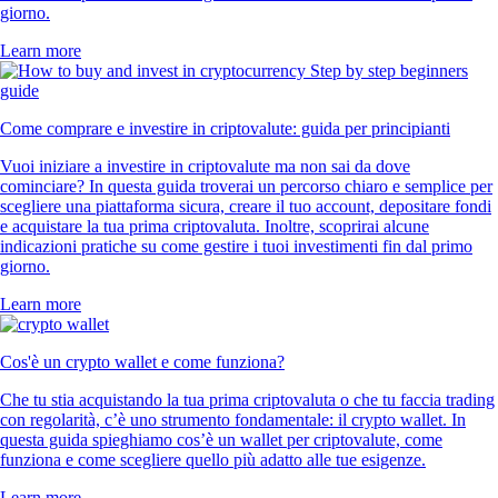
giorno.
Learn more
Come comprare e investire in criptovalute: guida per principianti
Vuoi iniziare a investire in criptovalute ma non sai da dove
cominciare? In questa guida troverai un percorso chiaro e semplice per
scegliere una piattaforma sicura, creare il tuo account, depositare fondi
e acquistare la tua prima criptovaluta. Inoltre, scoprirai alcune
indicazioni pratiche su come gestire i tuoi investimenti fin dal primo
giorno.
Learn more
Cos'è un crypto wallet e come funziona?
Che tu stia acquistando la tua prima criptovaluta o che tu faccia trading
con regolarità, c’è uno strumento fondamentale: il crypto wallet. In
questa guida spieghiamo cos’è un wallet per criptovalute, come
funziona e come scegliere quello più adatto alle tue esigenze.
Learn more