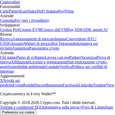
Criptovalute
Funzionalità
Carte
Panieri
Earn
Stake
DeFi Staking
Pay
Prime
Aziende
Custodia
Pay (per i rivenditori)
Sviluppatori
Cronos PoS
Cronos EVM
Cronos zkEVM
Pay SDK
SDK agenti AI
Risorse
Ricerca
Aggiornamenti di mercato
Impara
Convertitore BTC/
USD
Glossario
Widget di prezzo
Bot Telegram
Informativa sui
reclami
Assistenza
Panoramica crypto
Azienda
Chi siamo
Piano di sviluppo
Lavora con noi
Partner
Sicurezza
Prova di
riserva
Affiliazione
Licenze e registrazioni
Hub esplorazione crypto-
asset
Sostenibilità ambientale
Capitale
Verifica
Politica sui conflitti di
interesse
Aggiornamenti
X
Novità sui
prodotti
Eventi
Reddit
Discord
Instagram
Facebook
Linkedin
TradingView
Cryptocurrency in Every Wallet™
Copyright © 2018-2026 Crypto.com. Tutti i diritti riservati.
Termini e condizioni SEE
Informativa sulla privacy
Fees & Limits
Stato
Preferenze sui cookie