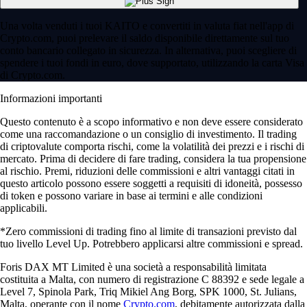
Una volta venduti i tuoi KAITO e convertiti in valuta fiat nell'app di
Crypto.com, puoi prelevare il saldo disponibile direttamente sul tuo
conto bancario collegato in sicurezza. In alternativa, puoi scegliere di
spendere i tuoi fondi in euro, dove supportato, utilizzando la carta Visa
di Crypto.com.
Informazioni importanti
Questo contenuto è a scopo informativo e non deve essere considerato
come una raccomandazione o un consiglio di investimento. Il trading
di criptovalute comporta rischi, come la volatilità dei prezzi e i rischi di
mercato. Prima di decidere di fare trading, considera la tua propensione
al rischio. Premi, riduzioni delle commissioni e altri vantaggi citati in
questo articolo possono essere soggetti a requisiti di idoneità, possesso
di token e possono variare in base ai termini e alle condizioni
applicabili.
*Zero commissioni di trading fino al limite di transazioni previsto dal
tuo livello Level Up. Potrebbero applicarsi altre commissioni e spread.
Foris DAX MT Limited è una società a responsabilità limitata
costituita a Malta, con numero di registrazione C 88392 e sede legale a
Level 7, Spinola Park, Triq Mikiel Ang Borg, SPK 1000, St. Julians,
Malta, operante con il nome
Crypto.com
, debitamente autorizzata dalla