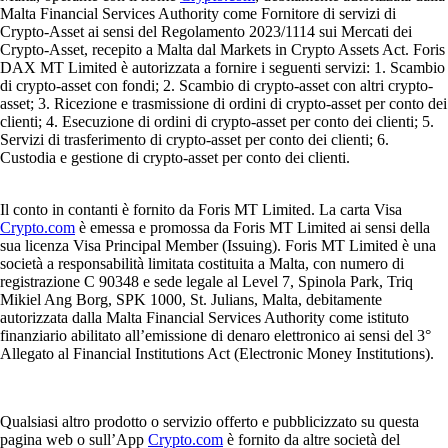
Malta Financial Services Authority come Fornitore di servizi di
Crypto-Asset ai sensi del Regolamento 2023/1114 sui Mercati dei
Crypto-Asset, recepito a Malta dal Markets in Crypto Assets Act. Foris
DAX MT Limited è autorizzata a fornire i seguenti servizi: 1. Scambio
di crypto-asset con fondi; 2. Scambio di crypto-asset con altri crypto-
asset; 3. Ricezione e trasmissione di ordini di crypto-asset per conto dei
clienti; 4. Esecuzione di ordini di crypto-asset per conto dei clienti; 5.
Servizi di trasferimento di crypto-asset per conto dei clienti; 6.
Custodia e gestione di crypto-asset per conto dei clienti.
Il conto in contanti è fornito da Foris MT Limited. La carta Visa
Crypto.com
è emessa e promossa da Foris MT Limited ai sensi della
sua licenza Visa Principal Member (Issuing). Foris MT Limited è una
società a responsabilità limitata costituita a Malta, con numero di
registrazione C 90348 e sede legale al Level 7, Spinola Park, Triq
Mikiel Ang Borg, SPK 1000, St. Julians, Malta, debitamente
autorizzata dalla Malta Financial Services Authority come istituto
finanziario abilitato all’emissione di denaro elettronico ai sensi del 3°
Allegato al Financial Institutions Act (Electronic Money Institutions).
Qualsiasi altro prodotto o servizio offerto e pubblicizzato su questa
pagina web o sull’App
Crypto.com
è fornito da altre società del