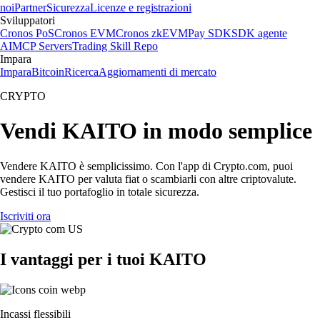
noi
Partner
Sicurezza
Licenze e registrazioni
Sviluppatori
Cronos PoS
Cronos EVM
Cronos zkEVM
Pay SDK
SDK agente
AI
MCP Servers
Trading Skill Repo
Impara
Impara
Bitcoin
Ricerca
Aggiornamenti di mercato
CRYPTO
Vendi KAITO in modo semplice
Vendere KAITO è semplicissimo. Con l'app di Crypto.com, puoi
vendere KAITO per valuta fiat o scambiarli con altre criptovalute.
Gestisci il tuo portafoglio in totale sicurezza.
Iscriviti ora
I vantaggi per i tuoi KAITO
Incassi flessibili