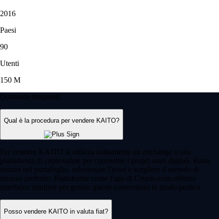
2016
Paesi
90
Utenti
150 M
Domande frequenti
Qual è la procedura per vendere KAITO?
Per vendere KAITO si utilizza solitamente un exchange o una
piattaforma di criptovalute per convertire i propri asset digitali. Basta
entrare nel portafoglio, selezionare l'asset e scegliere il metodo di
incasso preferito. Piattaforme come l'app di Crypto.com offrono
interfacce intuitive per gestire queste conversioni in modo pratico.
Posso vendere KAITO in valuta fiat?