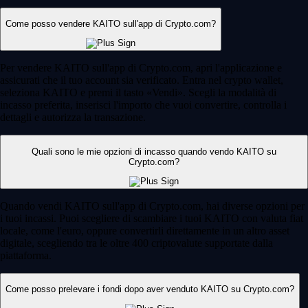
Come posso vendere KAITO sull'app di Crypto.com?
Per vendere KAITO sull'app di Crypto.com, apri l'applicazione e
assicurati che il tuo account sia verificato. Entra nel crypto wallet,
seleziona KAITO e premi il tasto «Vendi». Scegli la modalità di
incasso preferita, inserisci l'importo che vuoi convertire, controlla i
dettagli e autorizza la transazione.
Quali sono le mie opzioni di incasso quando vendo KAITO su
Crypto.com?
Quando vendi KAITO sull'app di Crypto.com, hai diverse opzioni per
i tuoi incassi. Puoi scegliere di scambiare i tuoi KAITO con valuta fiat
locale, come l'euro, oppure convertirli direttamente in un altro asset
digitale, scegliendo tra le oltre 400 criptovalute supportate dalla
piattaforma.
Come posso prelevare i fondi dopo aver venduto KAITO su Crypto.com?