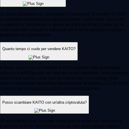
Sì, molte piattaforme di criptovalute ti consentono di vendere KAITO
e convertirli direttamente in valuta fiat locale, come l'euro. Una volta
completata la conversione, è spesso possibile prelevare il saldo su un
conto bancario collegato o utilizzarlo per le spese quotidiane tramite i
programmi di carte integrati.
Quanto tempo ci vuole per vendere KAITO?
Il tempo necessario per vendere KAITO dipende dalla piattaforma
utilizzata e dalla liquidità del mercato in quel momento. Sulle principali
applicazioni mobili, come l'app di Crypto.com, l'esecuzione degli
ordini è solitamente immediata, permettendoti di vendere i tuoi KAITO
velocemente non appena decidi di avviare l'operazione.
Posso scambiare KAITO con un'altra criptovaluta?
Sì, se preferisci non convertire i tuoi asset in valuta fiat, puoi spesso
scambiare KAITO direttamente con un altro asset digitale. Questo