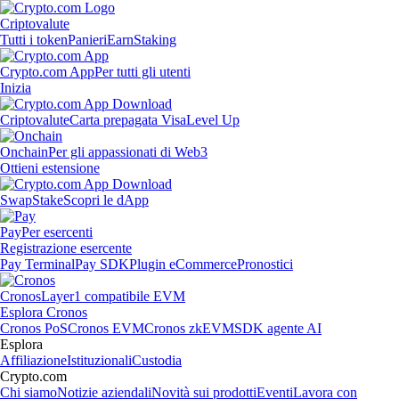
Criptovalute
Tutti i token
Panieri
Earn
Staking
Crypto.com App
Per tutti gli utenti
Inizia
Criptovalute
Carta prepagata Visa
Level Up
Onchain
Per gli appassionati di Web3
Ottieni estensione
Swap
Stake
Scopri le dApp
Pay
Per esercenti
Registrazione esercente
Pay Terminal
Pay SDK
Plugin eCommerce
Pronostici
Cronos
Layer1 compatibile EVM
Esplora Cronos
Cronos PoS
Cronos EVM
Cronos zkEVM
SDK agente AI
Esplora
Affiliazione
Istituzionali
Custodia
Crypto.com
Chi siamo
Notizie aziendali
Novità sui prodotti
Eventi
Lavora con