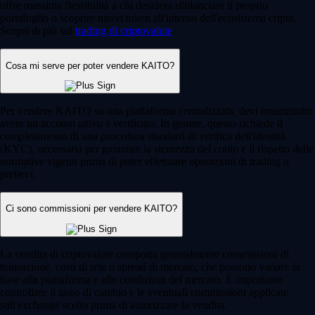
offre massima flessibilità a chi desidera ribilanciare il proprio
portafoglio o scoprire nuovi token all'interno dell'ecosistema cripto.
Scopri di più sul
trading di criptovalute
.
Cosa mi serve per poter vendere KAITO?
Per vendere KAITO su una piattaforma centralizzata, devi innanzitutto
avere un account attivo e verificato. In genere, questo richiede il
completamento di una procedura standard di verifica dell'identità
(KYC), necessaria per garantire la sicurezza del conto e il rispetto delle
normative vigenti prima di poter effettuare operazioni di trading o
prelievi.
Ci sono commissioni per vendere KAITO?
La vendita di criptovalute comporta generalmente commissioni di
transazione, costi di rete o spread di mercato, che possono variare in
base alla piattaforma e alle condizioni del mercato. È importante
controllare il tasso di cambio e le eventuali commissioni applicate
sull'exchange scelto prima di autorizzare la vendita.