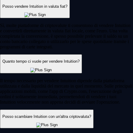
Posso vendere Intuition in valuta fiat?
Sì, molte piattaforme di criptovalute ti consentono di vendere Intuition
e convertirli direttamente in valuta fiat locale, come l'euro. Una volta
completata la conversione, è spesso possibile prelevare il saldo su un
conto bancario collegato o utilizzarlo per le spese quotidiane tramite i
programmi di carte integrati.
Quanto tempo ci vuole per vendere Intuition?
Il tempo necessario per vendere Intuition dipende dalla piattaforma
utilizzata e dalla liquidità del mercato in quel momento. Sulle principali
applicazioni mobili, come l'app di Crypto.com, l'esecuzione degli
ordini è solitamente immediata, permettendoti di vendere i tuoi
Intuition velocemente non appena decidi di avviare l'operazione.
Posso scambiare Intuition con un'altra criptovaluta?