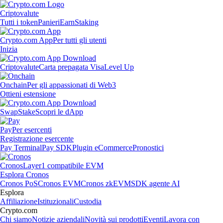
Criptovalute
Tutti i token
Panieri
Earn
Staking
Crypto.com App
Per tutti gli utenti
Inizia
Criptovalute
Carta prepagata Visa
Level Up
Onchain
Per gli appassionati di Web3
Ottieni estensione
Swap
Stake
Scopri le dApp
Pay
Per esercenti
Registrazione esercente
Pay Terminal
Pay SDK
Plugin eCommerce
Pronostici
Cronos
Layer1 compatibile EVM
Esplora Cronos
Cronos PoS
Cronos EVM
Cronos zkEVM
SDK agente AI
Esplora
Affiliazione
Istituzionali
Custodia
Crypto.com
Chi siamo
Notizie aziendali
Novità sui prodotti
Eventi
Lavora con