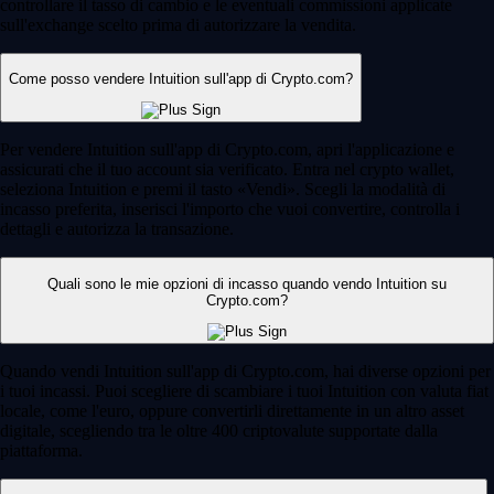
controllare il tasso di cambio e le eventuali commissioni applicate
sull'exchange scelto prima di autorizzare la vendita.
Come posso vendere Intuition sull'app di Crypto.com?
Per vendere Intuition sull'app di Crypto.com, apri l'applicazione e
assicurati che il tuo account sia verificato. Entra nel crypto wallet,
seleziona Intuition e premi il tasto «Vendi». Scegli la modalità di
incasso preferita, inserisci l'importo che vuoi convertire, controlla i
dettagli e autorizza la transazione.
Quali sono le mie opzioni di incasso quando vendo Intuition su
Crypto.com?
Quando vendi Intuition sull'app di Crypto.com, hai diverse opzioni per
i tuoi incassi. Puoi scegliere di scambiare i tuoi Intuition con valuta fiat
locale, come l'euro, oppure convertirli direttamente in un altro asset
digitale, scegliendo tra le oltre 400 criptovalute supportate dalla
piattaforma.