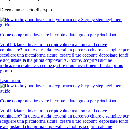
Diventa un esperto di crypto
Come comprare e investire in criptovalute: guida per principianti
Vuoi iniziare a investire in criptovalute ma non sai da dove
cominciare? In questa guida troverai un percorso chiaro e semplice per
scegliere una piattaforma sicura, creare il tuo account, depositare fondi
e acquistare la tua prima criptovaluta. Inoltre, scoprirai alcune
indicazioni pratiche su come gestire i tuoi investimenti fin dal primo
giorno.
Learn more
Come comprare e investire in criptovalute: guida per principianti
Vuoi iniziare a investire in criptovalute ma non sai da dove
cominciare? In questa guida troverai un percorso chiaro e semplice per
scegliere una piattaforma sicura, creare il tuo account, depositare fondi
e acquistare la tua prima criptovaluta. Inoltre, scoprirai alcune