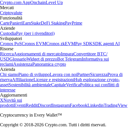
Crypto.com App
Onchain
Level Up
Mercati
Criptovalute
Funzionalità
Carte
Panieri
Earn
Stake
DeFi Staking
Pay
Prime
Aziende
Custodia
Pay (per i rivenditori)
Sviluppatori
Cronos PoS
Cronos EVM
Cronos zkEVM
Pay SDK
SDK agenti AI
Risorse
Ricerca
Aggiornamenti di mercato
Impara
Convertitore BTC/
USD
Glossario
Widget di prezzo
Bot Telegram
Informativa sui
reclami
Assistenza
Panoramica crypto
Azienda
Chi siamo
Piano di sviluppo
Lavora con noi
Partner
Sicurezza
Prova di
riserva
Affiliazione
Licenze e registrazioni
Hub esplorazione crypto-
asset
Sostenibilità ambientale
Capitale
Verifica
Politica sui conflitti di
interesse
Aggiornamenti
X
Novità sui
prodotti
Eventi
Reddit
Discord
Instagram
Facebook
Linkedin
TradingView
Cryptocurrency in Every Wallet™
Copyright © 2018-2026 Crypto.com. Tutti i diritti riservati.