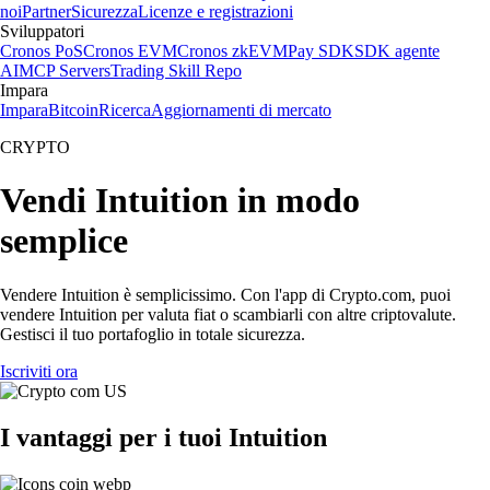
noi
Partner
Sicurezza
Licenze e registrazioni
Sviluppatori
Cronos PoS
Cronos EVM
Cronos zkEVM
Pay SDK
SDK agente
AI
MCP Servers
Trading Skill Repo
Impara
Impara
Bitcoin
Ricerca
Aggiornamenti di mercato
CRYPTO
Vendi Intuition in modo
semplice
Vendere Intuition è semplicissimo. Con l'app di Crypto.com, puoi
vendere Intuition per valuta fiat o scambiarli con altre criptovalute.
Gestisci il tuo portafoglio in totale sicurezza.
Iscriviti ora
I vantaggi per i tuoi Intuition