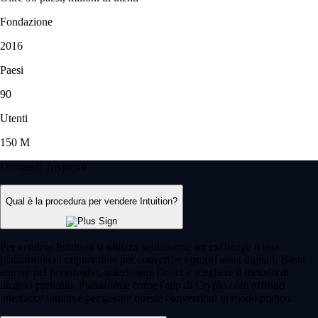
Fondazione
2016
Paesi
90
Utenti
150 M
Domande frequenti
Qual è la procedura per vendere Intuition?
Per vendere Intuition si utilizza solitamente un exchange o una
piattaforma di criptovalute per convertire i propri asset digitali. Basta
entrare nel portafoglio, selezionare l'asset e scegliere il metodo di
incasso preferito. Piattaforme come l'app di Crypto.com offrono
interfacce intuitive per gestire queste conversioni in modo pratico.