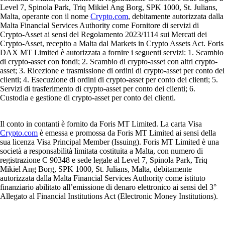
Level 7, Spinola Park, Triq Mikiel Ang Borg, SPK 1000, St. Julians,
Malta, operante con il nome
Crypto.com
, debitamente autorizzata dalla
Malta Financial Services Authority come Fornitore di servizi di
Crypto-Asset ai sensi del Regolamento 2023/1114 sui Mercati dei
Crypto-Asset, recepito a Malta dal Markets in Crypto Assets Act. Foris
DAX MT Limited è autorizzata a fornire i seguenti servizi: 1. Scambio
di crypto-asset con fondi; 2. Scambio di crypto-asset con altri crypto-
asset; 3. Ricezione e trasmissione di ordini di crypto-asset per conto dei
clienti; 4. Esecuzione di ordini di crypto-asset per conto dei clienti; 5.
Servizi di trasferimento di crypto-asset per conto dei clienti; 6.
Custodia e gestione di crypto-asset per conto dei clienti.
Il conto in contanti è fornito da Foris MT Limited. La carta Visa
Crypto.com
è emessa e promossa da Foris MT Limited ai sensi della
sua licenza Visa Principal Member (Issuing). Foris MT Limited è una
società a responsabilità limitata costituita a Malta, con numero di
registrazione C 90348 e sede legale al Level 7, Spinola Park, Triq
Mikiel Ang Borg, SPK 1000, St. Julians, Malta, debitamente
autorizzata dalla Malta Financial Services Authority come istituto
finanziario abilitato all’emissione di denaro elettronico ai sensi del 3°
Allegato al Financial Institutions Act (Electronic Money Institutions).