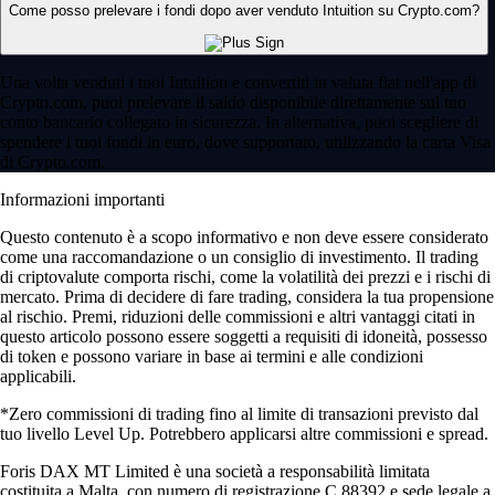
Come posso prelevare i fondi dopo aver venduto Intuition su Crypto.com?
Una volta venduti i tuoi Intuition e convertiti in valuta fiat nell'app di
Crypto.com, puoi prelevare il saldo disponibile direttamente sul tuo
conto bancario collegato in sicurezza. In alternativa, puoi scegliere di
spendere i tuoi fondi in euro, dove supportato, utilizzando la carta Visa
di Crypto.com.
Informazioni importanti
Questo contenuto è a scopo informativo e non deve essere considerato
come una raccomandazione o un consiglio di investimento. Il trading
di criptovalute comporta rischi, come la volatilità dei prezzi e i rischi di
mercato. Prima di decidere di fare trading, considera la tua propensione
al rischio. Premi, riduzioni delle commissioni e altri vantaggi citati in
questo articolo possono essere soggetti a requisiti di idoneità, possesso
di token e possono variare in base ai termini e alle condizioni
applicabili.
*Zero commissioni di trading fino al limite di transazioni previsto dal
tuo livello Level Up. Potrebbero applicarsi altre commissioni e spread.
Foris DAX MT Limited è una società a responsabilità limitata
costituita a Malta, con numero di registrazione C 88392 e sede legale a