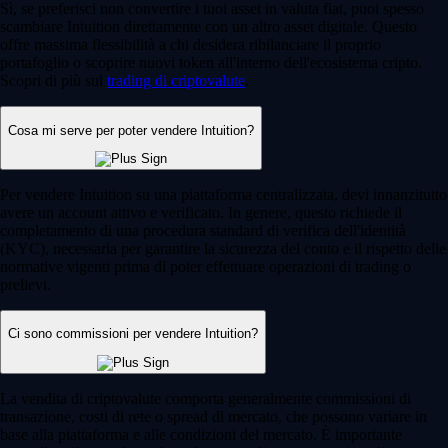
Sì, se preferisci non convertire i tuoi asset in valuta fiat, puoi spesso
scambiare Intuition direttamente con un altro asset digitale. Questo
offre massima flessibilità a chi desidera ribilanciare il proprio
portafoglio o scoprire nuovi token all'interno dell'ecosistema cripto.
Scopri di più sul
trading di criptovalute
.
Cosa mi serve per poter vendere Intuition?
Per vendere Intuition su una piattaforma centralizzata, devi innanzitutto
avere un account attivo e verificato. In genere, questo richiede il
completamento di una procedura standard di verifica dell'identità
(KYC), necessaria per garantire la sicurezza del conto e il rispetto delle
normative vigenti prima di poter effettuare operazioni di trading o
prelievi.
Ci sono commissioni per vendere Intuition?
La vendita di criptovalute comporta generalmente commissioni di
transazione, costi di rete o spread di mercato, che possono variare in
base alla piattaforma e alle condizioni del mercato. È importante