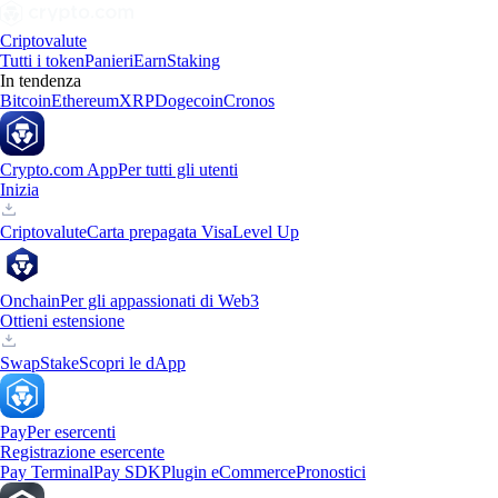
Criptovalute
Tutti i token
Panieri
Earn
Staking
In tendenza
Bitcoin
Ethereum
XRP
Dogecoin
Cronos
Crypto.com App
Per tutti gli utenti
Inizia
Criptovalute
Carta prepagata Visa
Level Up
Onchain
Per gli appassionati di Web3
Ottieni estensione
Swap
Stake
Scopri le dApp
Pay
Per esercenti
Registrazione esercente
Pay Terminal
Pay SDK
Plugin eCommerce
Pronostici