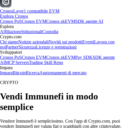
Cronos
Layer1 compatibile EVM
Esplora Cronos
Cronos PoS
Cronos EVM
Cronos zkEVM
SDK agente AI
Esplora
Affiliazione
Istituzionali
Custodia
Crypto.com
Chi siamo
Notizie aziendali
Novità sui prodotti
Eventi
Lavora con
noi
Partner
Sicurezza
Licenze e registrazioni
Sviluppatori
Cronos PoS
Cronos EVM
Cronos zkEVM
Pay SDK
SDK agente
AI
MCP Servers
Trading Skill Repo
Impara
Impara
Bitcoin
Ricerca
Aggiornamenti di mercato
CRYPTO
Vendi Immunefi in modo
semplice
Vendere Immunefi è semplicissimo. Con l'app di Crypto.com, puoi
vendere Immunefi per valuta fiat o scambiarli con altre criptovalute.