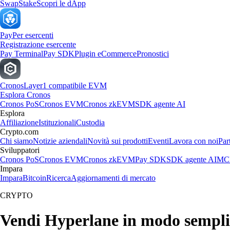
Swap
Stake
Scopri le dApp
Pay
Per esercenti
Registrazione esercente
Pay Terminal
Pay SDK
Plugin eCommerce
Pronostici
Cronos
Layer1 compatibile EVM
Esplora Cronos
Cronos PoS
Cronos EVM
Cronos zkEVM
SDK agente AI
Esplora
Affiliazione
Istituzionali
Custodia
Crypto.com
Chi siamo
Notizie aziendali
Novità sui prodotti
Eventi
Lavora con noi
Par
Sviluppatori
Cronos PoS
Cronos EVM
Cronos zkEVM
Pay SDK
SDK agente AI
MCP
Impara
Impara
Bitcoin
Ricerca
Aggiornamenti di mercato
CRYPTO
Vendi Hyperlane in modo sempli