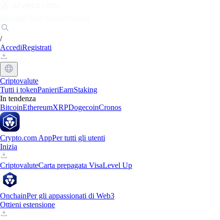
Mercati
Privati
Aziende
Scopri
/
Accedi
Registrati
Criptovalute
Tutti i token
Panieri
Earn
Staking
In tendenza
Bitcoin
Ethereum
XRP
Dogecoin
Cronos
Crypto.com App
Per tutti gli utenti
Inizia
Criptovalute
Carta prepagata Visa
Level Up
Onchain
Per gli appassionati di Web3
Ottieni estensione