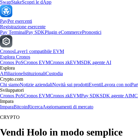
Swap
Stake
Scopri le dApp
Pay
Per esercenti
Registrazione esercente
Pay Terminal
Pay SDK
Plugin eCommerce
Pronostici
Cronos
Layer1 compatibile EVM
Esplora Cronos
Cronos PoS
Cronos EVM
Cronos zkEVM
SDK agente AI
Esplora
Affiliazione
Istituzionali
Custodia
Crypto.com
Chi siamo
Notizie aziendali
Novità sui prodotti
Eventi
Lavora con noi
Par
Sviluppatori
Cronos PoS
Cronos EVM
Cronos zkEVM
Pay SDK
SDK agente AI
MCP
Impara
Impara
Bitcoin
Ricerca
Aggiornamenti di mercato
CRYPTO
Vendi Holo in modo semplice