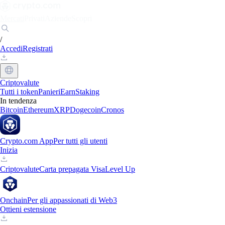
Mercati
Privati
Aziende
Scopri
/
Accedi
Registrati
Criptovalute
Tutti i token
Panieri
Earn
Staking
In tendenza
Bitcoin
Ethereum
XRP
Dogecoin
Cronos
Crypto.com App
Per tutti gli utenti
Inizia
Criptovalute
Carta prepagata Visa
Level Up
Onchain
Per gli appassionati di Web3
Ottieni estensione