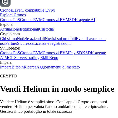
Cronos
Layer1 compatibile EVM
Esplora Cronos
Cronos PoS
Cronos EVM
Cronos zkEVM
SDK agente AI
Esplora
Affiliazione
Istituzionali
Custodia
Crypto.com
Chi siamo
Notizie aziendali
Novità sui prodotti
Eventi
Lavora con
noi
Partner
Sicurezza
Licenze e registrazioni
Sviluppatori
Cronos PoS
Cronos EVM
Cronos zkEVM
Pay SDK
SDK agente
AI
MCP Servers
Trading Skill Repo
Impara
Impara
Bitcoin
Ricerca
Aggiornamenti di mercato
CRYPTO
Vendi Helium in modo semplice
Vendere Helium è semplicissimo. Con l'app di Crypto.com, puoi
vendere Helium per valuta fiat o scambiarli con altre criptovalute.
Gestisci il tuo portafoglio in totale sicurezza.