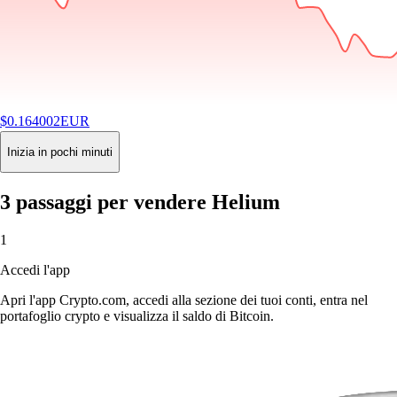
$
0.164002
EUR
-7.28
%
24H
Buy
Inizia in pochi minuti
3 passaggi per vendere Helium
1
Accedi l'app
Apri l'app Crypto.com, accedi alla sezione dei tuoi conti, entra nel
portafoglio crypto e visualizza il saldo di Bitcoin.