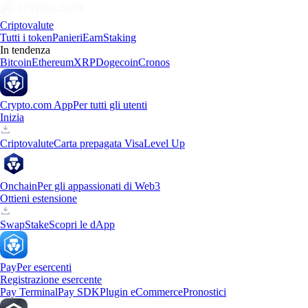
Criptovalute
Tutti i token
Panieri
Earn
Staking
In tendenza
Bitcoin
Ethereum
XRP
Dogecoin
Cronos
Crypto.com App
Per tutti gli utenti
Inizia
Criptovalute
Carta prepagata Visa
Level Up
Onchain
Per gli appassionati di Web3
Ottieni estensione
Swap
Stake
Scopri le dApp
Pay
Per esercenti
Registrazione esercente
Pay Terminal
Pay SDK
Plugin eCommerce
Pronostici