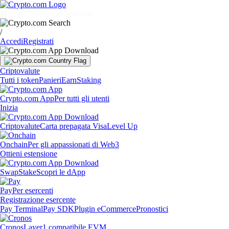
Mercati
Privati
Aziende
Scopri
/
Accedi
Registrati
Criptovalute
Tutti i token
Panieri
Earn
Staking
Crypto.com App
Per tutti gli utenti
Inizia
Criptovalute
Carta prepagata Visa
Level Up
Onchain
Per gli appassionati di Web3
Ottieni estensione
Swap
Stake
Scopri le dApp
Pay
Per esercenti
Registrazione esercente
Pay Terminal
Pay SDK
Plugin eCommerce
Pronostici
Cronos
Layer1 compatibile EVM