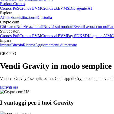
Esplora Cronos
Cronos PoS
Cronos EVM
Cronos zkEVM
SDK agente AI
Esplora
Affiliazione
Istituzionali
Custodia
Crypto.com
Chi siamo
Notizie aziendali
Novità sui prodotti
Eventi
Lavora con noi
Par
Sviluppatori
Cronos PoS
Cronos EVM
Cronos zkEVM
Pay SDK
SDK agente AI
MCP
Impara
Impara
Bitcoin
Ricerca
Aggiornamenti di mercato
CRYPTO
Vendi Gravity in modo semplice
Vendere Gravity è semplicissimo. Con l'app di Crypto.com, puoi vendere G
Iscriviti ora
I vantaggi per i tuoi Gravity