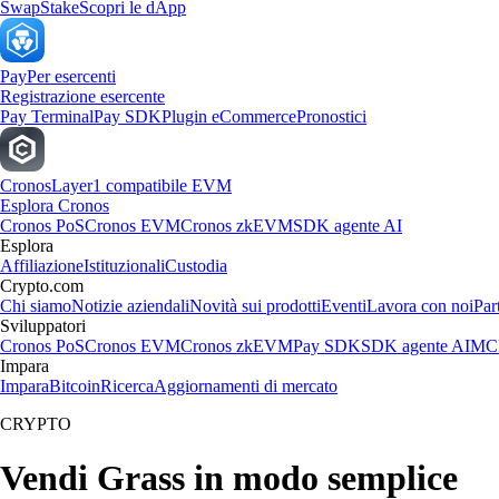
Swap
Stake
Scopri le dApp
Pay
Per esercenti
Registrazione esercente
Pay Terminal
Pay SDK
Plugin eCommerce
Pronostici
Cronos
Layer1 compatibile EVM
Esplora Cronos
Cronos PoS
Cronos EVM
Cronos zkEVM
SDK agente AI
Esplora
Affiliazione
Istituzionali
Custodia
Crypto.com
Chi siamo
Notizie aziendali
Novità sui prodotti
Eventi
Lavora con noi
Par
Sviluppatori
Cronos PoS
Cronos EVM
Cronos zkEVM
Pay SDK
SDK agente AI
MCP
Impara
Impara
Bitcoin
Ricerca
Aggiornamenti di mercato
CRYPTO
Vendi Grass in modo semplice