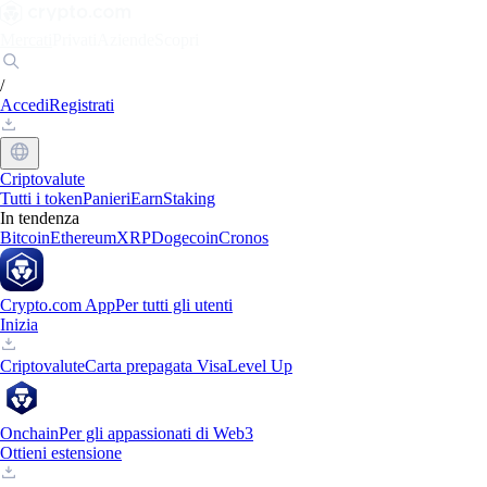
Mercati
Privati
Aziende
Scopri
/
Accedi
Registrati
Criptovalute
Tutti i token
Panieri
Earn
Staking
In tendenza
Bitcoin
Ethereum
XRP
Dogecoin
Cronos
Crypto.com App
Per tutti gli utenti
Inizia
Criptovalute
Carta prepagata Visa
Level Up
Onchain
Per gli appassionati di Web3
Ottieni estensione