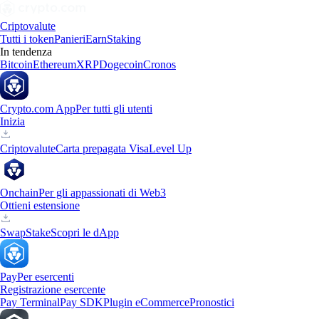
Criptovalute
Tutti i token
Panieri
Earn
Staking
In tendenza
Bitcoin
Ethereum
XRP
Dogecoin
Cronos
Crypto.com App
Per tutti gli utenti
Inizia
Criptovalute
Carta prepagata Visa
Level Up
Onchain
Per gli appassionati di Web3
Ottieni estensione
Swap
Stake
Scopri le dApp
Pay
Per esercenti
Registrazione esercente
Pay Terminal
Pay SDK
Plugin eCommerce
Pronostici