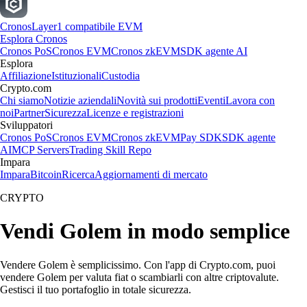
Cronos
Layer1 compatibile EVM
Esplora Cronos
Cronos PoS
Cronos EVM
Cronos zkEVM
SDK agente AI
Esplora
Affiliazione
Istituzionali
Custodia
Crypto.com
Chi siamo
Notizie aziendali
Novità sui prodotti
Eventi
Lavora con
noi
Partner
Sicurezza
Licenze e registrazioni
Sviluppatori
Cronos PoS
Cronos EVM
Cronos zkEVM
Pay SDK
SDK agente
AI
MCP Servers
Trading Skill Repo
Impara
Impara
Bitcoin
Ricerca
Aggiornamenti di mercato
CRYPTO
Vendi Golem in modo semplice
Vendere Golem è semplicissimo. Con l'app di Crypto.com, puoi
vendere Golem per valuta fiat o scambiarli con altre criptovalute.
Gestisci il tuo portafoglio in totale sicurezza.