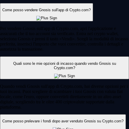
Come posso vendere Gnosis sull'app di Crypto.com?
Per vendere Gnosis sull'app di Crypto.com, apri l'applicazione e
assicurati che il tuo account sia verificato. Entra nel crypto wallet,
seleziona Gnosis e premi il tasto «Vendi». Scegli la modalità di incasso
preferita, inserisci l'importo che vuoi convertire, controlla i dettagli e
autorizza la transazione.
Quali sono le mie opzioni di incasso quando vendo Gnosis su
Crypto.com?
Quando vendi Gnosis sull'app di Crypto.com, hai diverse opzioni per i
tuoi incassi. Puoi scegliere di scambiare i tuoi Gnosis con valuta fiat
locale, come l'euro, oppure convertirli direttamente in un altro asset
digitale, scegliendo tra le oltre 400 criptovalute supportate dalla
piattaforma.
Come posso prelevare i fondi dopo aver venduto Gnosis su Crypto.com?