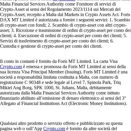
Malta Financial Services Authority come Fornitore di servizi di
Crypto-Asset ai sensi del Regolamento 2023/1114 sui Mercati dei
Crypto-Asset, recepito a Malta dal Markets in Crypto Assets Act. Foris
DAX MT Limited è autorizzata a fornire i seguenti servizi: 1. Scambio
di crypto-asset con fondi; 2. Scambio di crypto-asset con altri crypto-
asset; 3. Ricezione e trasmissione di ordini di crypto-asset per conto dei
clienti; 4. Esecuzione di ordini di crypto-asset per conto dei clienti; 5.
Servizi di trasferimento di crypto-asset per conto dei clienti; 6.
Custodia e gestione di crypto-asset per conto dei clienti.
Il conto in contanti è fornito da Foris MT Limited. La carta Visa
Crypto.com
è emessa e promossa da Foris MT Limited ai sensi della
sua licenza Visa Principal Member (Issuing). Foris MT Limited è una
società a responsabilità limitata costituita a Malta, con numero di
registrazione C 90348 e sede legale al Level 7, Spinola Park, Triq
Mikiel Ang Borg, SPK 1000, St. Julians, Malta, debitamente
autorizzata dalla Malta Financial Services Authority come istituto
finanziario abilitato all’emissione di denaro elettronico ai sensi del 3°
Allegato al Financial Institutions Act (Electronic Money Institutions).
Qualsiasi altro prodotto o servizio offerto e pubblicizzato su questa
pagina web o sull’App
Crypto.com
è fornito da altre società del