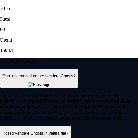
2016
Paesi
90
Utenti
150 M
Domande frequenti
Qual è la procedura per vendere Gnosis?
Per vendere Gnosis si utilizza solitamente un exchange o una
piattaforma di criptovalute per convertire i propri asset digitali. Basta
entrare nel portafoglio, selezionare l'asset e scegliere il metodo di
incasso preferito. Piattaforme come l'app di Crypto.com offrono
interfacce intuitive per gestire queste conversioni in modo pratico.
Posso vendere Gnosis in valuta fiat?