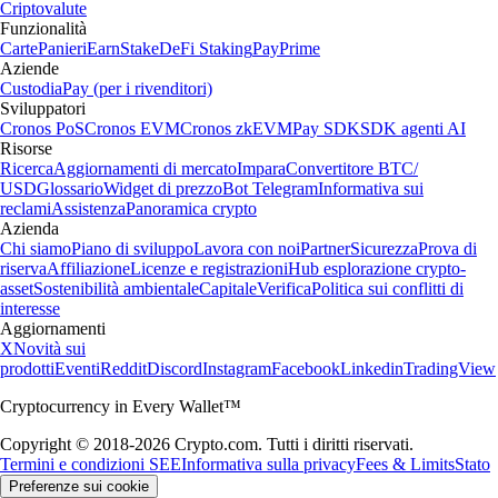
Criptovalute
Funzionalità
Carte
Panieri
Earn
Stake
DeFi Staking
Pay
Prime
Aziende
Custodia
Pay (per i rivenditori)
Sviluppatori
Cronos PoS
Cronos EVM
Cronos zkEVM
Pay SDK
SDK agenti AI
Risorse
Ricerca
Aggiornamenti di mercato
Impara
Convertitore BTC/
USD
Glossario
Widget di prezzo
Bot Telegram
Informativa sui
reclami
Assistenza
Panoramica crypto
Azienda
Chi siamo
Piano di sviluppo
Lavora con noi
Partner
Sicurezza
Prova di
riserva
Affiliazione
Licenze e registrazioni
Hub esplorazione crypto-
asset
Sostenibilità ambientale
Capitale
Verifica
Politica sui conflitti di
interesse
Aggiornamenti
X
Novità sui
prodotti
Eventi
Reddit
Discord
Instagram
Facebook
Linkedin
TradingView
Cryptocurrency in Every Wallet™
Copyright © 2018-2026 Crypto.com. Tutti i diritti riservati.
Termini e condizioni SEE
Informativa sulla privacy
Fees & Limits
Stato
Preferenze sui cookie