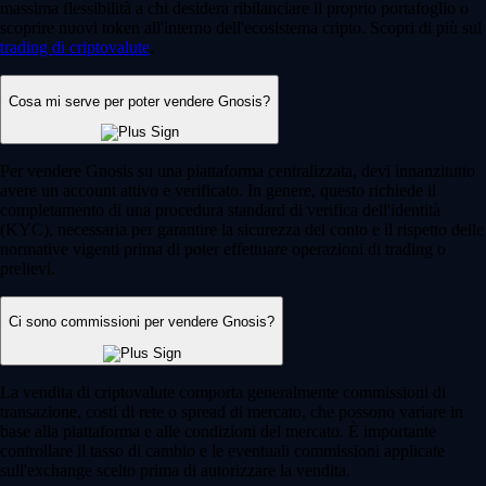
massima flessibilità a chi desidera ribilanciare il proprio portafoglio o
scoprire nuovi token all'interno dell'ecosistema cripto. Scopri di più sul
trading di criptovalute
.
Cosa mi serve per poter vendere Gnosis?
Per vendere Gnosis su una piattaforma centralizzata, devi innanzitutto
avere un account attivo e verificato. In genere, questo richiede il
completamento di una procedura standard di verifica dell'identità
(KYC), necessaria per garantire la sicurezza del conto e il rispetto delle
normative vigenti prima di poter effettuare operazioni di trading o
prelievi.
Ci sono commissioni per vendere Gnosis?
La vendita di criptovalute comporta generalmente commissioni di
transazione, costi di rete o spread di mercato, che possono variare in
base alla piattaforma e alle condizioni del mercato. È importante
controllare il tasso di cambio e le eventuali commissioni applicate
sull'exchange scelto prima di autorizzare la vendita.