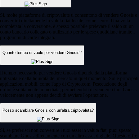
Sì, molte piattaforme di criptovalute ti consentono di vendere Gnosis e
convertirli direttamente in valuta fiat locale, come l'euro. Una volta
completata la conversione, è spesso possibile prelevare il saldo su un
conto bancario collegato o utilizzarlo per le spese quotidiane tramite i
programmi di carte integrati.
Quanto tempo ci vuole per vendere Gnosis?
Il tempo necessario per vendere Gnosis dipende dalla piattaforma
utilizzata e dalla liquidità del mercato in quel momento. Sulle principali
applicazioni mobili, come l'app di Crypto.com, l'esecuzione degli
ordini è solitamente immediata, permettendoti di vendere i tuoi Gnosis
velocemente non appena decidi di avviare l'operazione.
Posso scambiare Gnosis con un'altra criptovaluta?
Sì, se preferisci non convertire i tuoi asset in valuta fiat, puoi spesso
scambiare Gnosis direttamente con un altro asset digitale. Questo offre