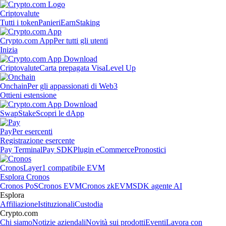
Criptovalute
Tutti i token
Panieri
Earn
Staking
Crypto.com App
Per tutti gli utenti
Inizia
Criptovalute
Carta prepagata Visa
Level Up
Onchain
Per gli appassionati di Web3
Ottieni estensione
Swap
Stake
Scopri le dApp
Pay
Per esercenti
Registrazione esercente
Pay Terminal
Pay SDK
Plugin eCommerce
Pronostici
Cronos
Layer1 compatibile EVM
Esplora Cronos
Cronos PoS
Cronos EVM
Cronos zkEVM
SDK agente AI
Esplora
Affiliazione
Istituzionali
Custodia
Crypto.com
Chi siamo
Notizie aziendali
Novità sui prodotti
Eventi
Lavora con