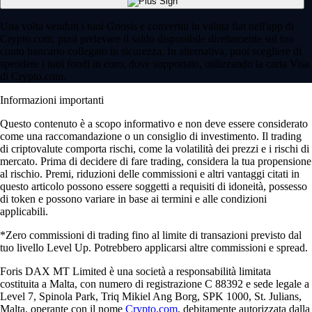
Una volta venduti i tuoi Gnosis e convertiti in valuta fiat nell'app di
Crypto.com, puoi prelevare il saldo disponibile direttamente sul tuo
conto bancario collegato in sicurezza. In alternativa, puoi scegliere di
spendere i tuoi fondi in euro, dove supportato, utilizzando la carta Visa
di Crypto.com.
Informazioni importanti
Questo contenuto è a scopo informativo e non deve essere considerato
come una raccomandazione o un consiglio di investimento. Il trading
di criptovalute comporta rischi, come la volatilità dei prezzi e i rischi di
mercato. Prima di decidere di fare trading, considera la tua propensione
al rischio. Premi, riduzioni delle commissioni e altri vantaggi citati in
questo articolo possono essere soggetti a requisiti di idoneità, possesso
di token e possono variare in base ai termini e alle condizioni
applicabili.
*Zero commissioni di trading fino al limite di transazioni previsto dal
tuo livello Level Up. Potrebbero applicarsi altre commissioni e spread.
Foris DAX MT Limited è una società a responsabilità limitata
costituita a Malta, con numero di registrazione C 88392 e sede legale a
Level 7, Spinola Park, Triq Mikiel Ang Borg, SPK 1000, St. Julians,
Malta, operante con il nome
Crypto.com
, debitamente autorizzata dalla