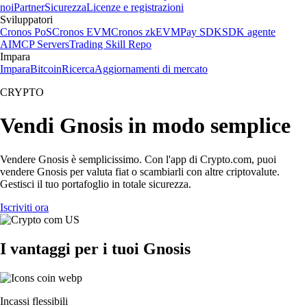
noi
Partner
Sicurezza
Licenze e registrazioni
Sviluppatori
Cronos PoS
Cronos EVM
Cronos zkEVM
Pay SDK
SDK agente
AI
MCP Servers
Trading Skill Repo
Impara
Impara
Bitcoin
Ricerca
Aggiornamenti di mercato
CRYPTO
Vendi Gnosis in modo semplice
Vendere Gnosis è semplicissimo. Con l'app di Crypto.com, puoi
vendere Gnosis per valuta fiat o scambiarli con altre criptovalute.
Gestisci il tuo portafoglio in totale sicurezza.
Iscriviti ora
I vantaggi per i tuoi Gnosis
Incassi flessibili