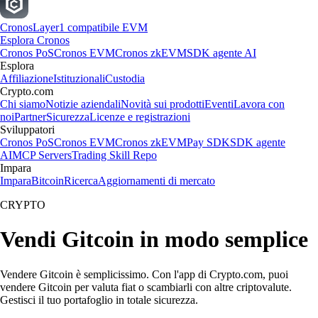
Cronos
Layer1 compatibile EVM
Esplora Cronos
Cronos PoS
Cronos EVM
Cronos zkEVM
SDK agente AI
Esplora
Affiliazione
Istituzionali
Custodia
Crypto.com
Chi siamo
Notizie aziendali
Novità sui prodotti
Eventi
Lavora con
noi
Partner
Sicurezza
Licenze e registrazioni
Sviluppatori
Cronos PoS
Cronos EVM
Cronos zkEVM
Pay SDK
SDK agente
AI
MCP Servers
Trading Skill Repo
Impara
Impara
Bitcoin
Ricerca
Aggiornamenti di mercato
CRYPTO
Vendi Gitcoin in modo semplice
Vendere Gitcoin è semplicissimo. Con l'app di Crypto.com, puoi
vendere Gitcoin per valuta fiat o scambiarli con altre criptovalute.
Gestisci il tuo portafoglio in totale sicurezza.