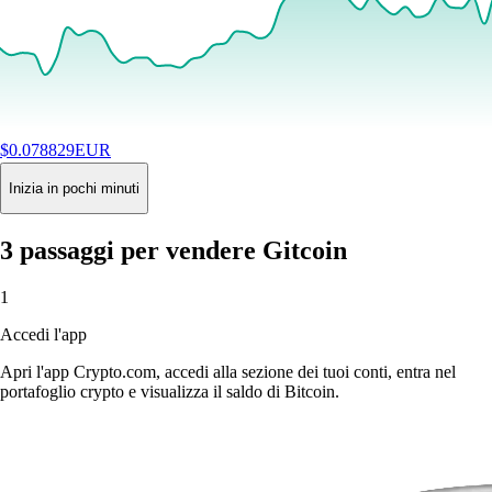
$
0.078829
EUR
+
5.33
%
24H
Buy
Inizia in pochi minuti
3 passaggi per vendere Gitcoin
1
Accedi l'app
Apri l'app Crypto.com, accedi alla sezione dei tuoi conti, entra nel
portafoglio crypto e visualizza il saldo di Bitcoin.