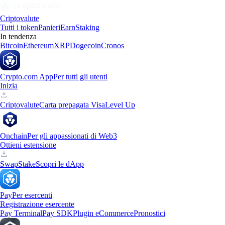
Criptovalute
Tutti i token
Panieri
Earn
Staking
In tendenza
Bitcoin
Ethereum
XRP
Dogecoin
Cronos
Crypto.com App
Per tutti gli utenti
Inizia
Criptovalute
Carta prepagata Visa
Level Up
Onchain
Per gli appassionati di Web3
Ottieni estensione
Swap
Stake
Scopri le dApp
Pay
Per esercenti
Registrazione esercente
Pay Terminal
Pay SDK
Plugin eCommerce
Pronostici