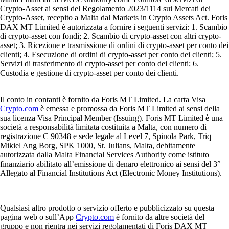
Crypto-Asset ai sensi del Regolamento 2023/1114 sui Mercati dei
Crypto-Asset, recepito a Malta dal Markets in Crypto Assets Act. Foris
DAX MT Limited è autorizzata a fornire i seguenti servizi: 1. Scambio
di crypto-asset con fondi; 2. Scambio di crypto-asset con altri crypto-
asset; 3. Ricezione e trasmissione di ordini di crypto-asset per conto dei
clienti; 4. Esecuzione di ordini di crypto-asset per conto dei clienti; 5.
Servizi di trasferimento di crypto-asset per conto dei clienti; 6.
Custodia e gestione di crypto-asset per conto dei clienti.
Il conto in contanti è fornito da Foris MT Limited. La carta Visa
Crypto.com
è emessa e promossa da Foris MT Limited ai sensi della
sua licenza Visa Principal Member (Issuing). Foris MT Limited è una
società a responsabilità limitata costituita a Malta, con numero di
registrazione C 90348 e sede legale al Level 7, Spinola Park, Triq
Mikiel Ang Borg, SPK 1000, St. Julians, Malta, debitamente
autorizzata dalla Malta Financial Services Authority come istituto
finanziario abilitato all’emissione di denaro elettronico ai sensi del 3°
Allegato al Financial Institutions Act (Electronic Money Institutions).
Qualsiasi altro prodotto o servizio offerto e pubblicizzato su questa
pagina web o sull’App
Crypto.com
è fornito da altre società del
gruppo e non rientra nei servizi regolamentati di Foris DAX MT