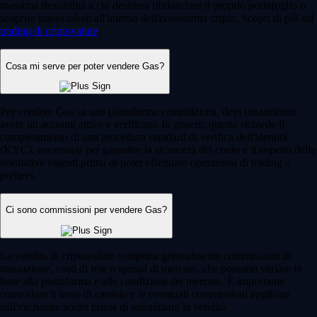
massima flessibilità a chi desidera ribilanciare il proprio portafoglio o
scoprire nuovi token all'interno dell'ecosistema cripto. Scopri di più sul
trading di criptovalute
.
Cosa mi serve per poter vendere Gas?
Per vendere Gas su una piattaforma centralizzata, devi innanzitutto
avere un account attivo e verificato. In genere, questo richiede il
completamento di una procedura standard di verifica dell'identità
(KYC), necessaria per garantire la sicurezza del conto e il rispetto delle
normative vigenti prima di poter effettuare operazioni di trading o
prelievi.
Ci sono commissioni per vendere Gas?
La vendita di criptovalute comporta generalmente commissioni di
transazione, costi di rete o spread di mercato, che possono variare in
base alla piattaforma e alle condizioni del mercato. È importante
controllare il tasso di cambio e le eventuali commissioni applicate
sull'exchange scelto prima di autorizzare la vendita.