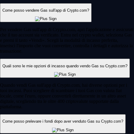
Come posso vendere Gas sull'app di Crypto.com?
Per vendere Gas sull'app di Crypto.com, apri l'applicazione e assicurati
che il tuo account sia verificato. Entra nel crypto wallet, seleziona Gas
e premi il tasto «Vendi». Scegli la modalità di incasso preferita,
inserisci l'importo che vuoi convertire, controlla i dettagli e autorizza la
transazione.
Quali sono le mie opzioni di incasso quando vendo Gas su Crypto.com?
Quando vendi Gas sull'app di Crypto.com, hai diverse opzioni per i
tuoi incassi. Puoi scegliere di scambiare i tuoi Gas con valuta fiat
locale, come l'euro, oppure convertirli direttamente in un altro asset
digitale, scegliendo tra le oltre 400 criptovalute supportate dalla
piattaforma.
Come posso prelevare i fondi dopo aver venduto Gas su Crypto.com?