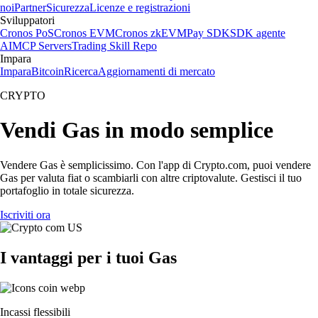
noi
Partner
Sicurezza
Licenze e registrazioni
Sviluppatori
Cronos PoS
Cronos EVM
Cronos zkEVM
Pay SDK
SDK agente
AI
MCP Servers
Trading Skill Repo
Impara
Impara
Bitcoin
Ricerca
Aggiornamenti di mercato
CRYPTO
Vendi Gas in modo semplice
Vendere Gas è semplicissimo. Con l'app di Crypto.com, puoi vendere
Gas per valuta fiat o scambiarli con altre criptovalute. Gestisci il tuo
portafoglio in totale sicurezza.
Iscriviti ora
I vantaggi per i tuoi Gas
Incassi flessibili