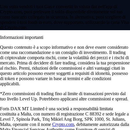
Una volta venduti i tuoi Gas e convertiti in valuta fiat nell'app di
Crypto.com, puoi prelevare il saldo disponibile direttamente sul tuo
conto bancario collegato in sicurezza. In alternativa, puoi scegliere di
spendere i tuoi fondi in euro, dove supportato, utilizzando la carta Visa
di Crypto.com.
Informazioni importanti
Questo contenuto è a scopo informativo e non deve essere considerato
come una raccomandazione o un consiglio di investimento. Il trading
di criptovalute comporta rischi, come la volatilità dei prezzi e i rischi di
mercato. Prima di decidere di fare trading, considera la tua propensione
al rischio. Premi, riduzioni delle commissioni e altri vantaggi citati in
questo articolo possono essere soggetti a requisiti di idoneità, possesso
di token e possono variare in base ai termini e alle condizioni
applicabili.
*Zero commissioni di trading fino al limite di transazioni previsto dal
tuo livello Level Up. Potrebbero applicarsi altre commissioni e spread.
Foris DAX MT Limited è una società a responsabilità limitata
costituita a Malta, con numero di registrazione C 88392 e sede legale a
Level 7, Spinola Park, Triq Mikiel Ang Borg, SPK 1000, St. Julians,
Malta, operante con il nome
Crypto.com
, debitamente autorizzata dalla
Malta Financial Services Authority come Fornitore di servizi di