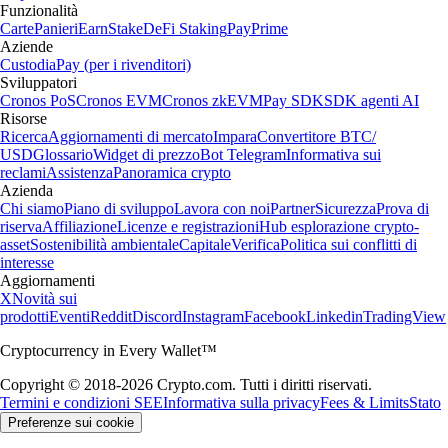
Funzionalità
Carte
Panieri
Earn
Stake
DeFi Staking
Pay
Prime
Aziende
Custodia
Pay (per i rivenditori)
Sviluppatori
Cronos PoS
Cronos EVM
Cronos zkEVM
Pay SDK
SDK agenti AI
Risorse
Ricerca
Aggiornamenti di mercato
Impara
Convertitore BTC/
USD
Glossario
Widget di prezzo
Bot Telegram
Informativa sui
reclami
Assistenza
Panoramica crypto
Azienda
Chi siamo
Piano di sviluppo
Lavora con noi
Partner
Sicurezza
Prova di
riserva
Affiliazione
Licenze e registrazioni
Hub esplorazione crypto-
asset
Sostenibilità ambientale
Capitale
Verifica
Politica sui conflitti di
interesse
Aggiornamenti
X
Novità sui
prodotti
Eventi
Reddit
Discord
Instagram
Facebook
Linkedin
TradingView
Cryptocurrency in Every Wallet™
Copyright © 2018-2026 Crypto.com. Tutti i diritti riservati.
Termini e condizioni SEE
Informativa sulla privacy
Fees & Limits
Stato
Preferenze sui cookie