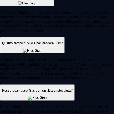
Sì, molte piattaforme di criptovalute ti consentono di vendere Gas e
convertirli direttamente in valuta fiat locale, come l'euro. Una volta
completata la conversione, è spesso possibile prelevare il saldo su un
conto bancario collegato o utilizzarlo per le spese quotidiane tramite i
programmi di carte integrati.
Quanto tempo ci vuole per vendere Gas?
Il tempo necessario per vendere Gas dipende dalla piattaforma
utilizzata e dalla liquidità del mercato in quel momento. Sulle principali
applicazioni mobili, come l'app di Crypto.com, l'esecuzione degli
ordini è solitamente immediata, permettendoti di vendere i tuoi Gas
velocemente non appena decidi di avviare l'operazione.
Posso scambiare Gas con un'altra criptovaluta?
Sì, se preferisci non convertire i tuoi asset in valuta fiat, puoi spesso
scambiare Gas direttamente con un altro asset digitale. Questo offre