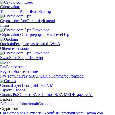
Criptovalute
Tutti i token
Panieri
Earn
Staking
Crypto.com App
Per tutti gli utenti
Inizia
Criptovalute
Carta prepagata Visa
Level Up
Onchain
Per gli appassionati di Web3
Ottieni estensione
Swap
Stake
Scopri le dApp
Pay
Per esercenti
Registrazione esercente
Pay Terminal
Pay SDK
Plugin eCommerce
Pronostici
Cronos
Layer1 compatibile EVM
Esplora Cronos
Cronos PoS
Cronos EVM
Cronos zkEVM
SDK agente AI
Esplora
Affiliazione
Istituzionali
Custodia
Crypto.com
Chi siamo
Notizie aziendali
Novità sui prodotti
Eventi
Lavora con