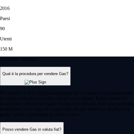
2016
Paesi
90
Utenti
150 M
Domande frequenti
Qual è la procedura per vendere Gas?
Per vendere Gas si utilizza solitamente un exchange o una piattaforma
di criptovalute per convertire i propri asset digitali. Basta entrare nel
portafoglio, selezionare l'asset e scegliere il metodo di incasso preferito.
Piattaforme come l'app di Crypto.com offrono interfacce intuitive per
gestire queste conversioni in modo pratico.
Posso vendere Gas in valuta fiat?