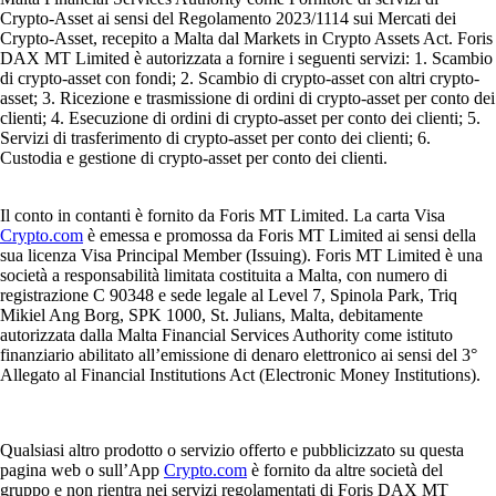
Crypto-Asset ai sensi del Regolamento 2023/1114 sui Mercati dei
Crypto-Asset, recepito a Malta dal Markets in Crypto Assets Act. Foris
DAX MT Limited è autorizzata a fornire i seguenti servizi: 1. Scambio
di crypto-asset con fondi; 2. Scambio di crypto-asset con altri crypto-
asset; 3. Ricezione e trasmissione di ordini di crypto-asset per conto dei
clienti; 4. Esecuzione di ordini di crypto-asset per conto dei clienti; 5.
Servizi di trasferimento di crypto-asset per conto dei clienti; 6.
Custodia e gestione di crypto-asset per conto dei clienti.
Il conto in contanti è fornito da Foris MT Limited. La carta Visa
Crypto.com
è emessa e promossa da Foris MT Limited ai sensi della
sua licenza Visa Principal Member (Issuing). Foris MT Limited è una
società a responsabilità limitata costituita a Malta, con numero di
registrazione C 90348 e sede legale al Level 7, Spinola Park, Triq
Mikiel Ang Borg, SPK 1000, St. Julians, Malta, debitamente
autorizzata dalla Malta Financial Services Authority come istituto
finanziario abilitato all’emissione di denaro elettronico ai sensi del 3°
Allegato al Financial Institutions Act (Electronic Money Institutions).
Qualsiasi altro prodotto o servizio offerto e pubblicizzato su questa
pagina web o sull’App
Crypto.com
è fornito da altre società del
gruppo e non rientra nei servizi regolamentati di Foris DAX MT