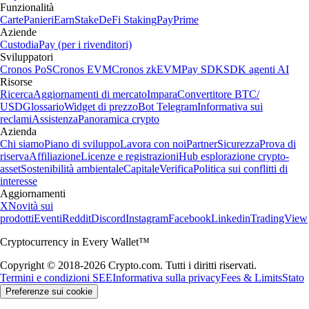
Funzionalità
Carte
Panieri
Earn
Stake
DeFi Staking
Pay
Prime
Aziende
Custodia
Pay (per i rivenditori)
Sviluppatori
Cronos PoS
Cronos EVM
Cronos zkEVM
Pay SDK
SDK agenti AI
Risorse
Ricerca
Aggiornamenti di mercato
Impara
Convertitore BTC/
USD
Glossario
Widget di prezzo
Bot Telegram
Informativa sui
reclami
Assistenza
Panoramica crypto
Azienda
Chi siamo
Piano di sviluppo
Lavora con noi
Partner
Sicurezza
Prova di
riserva
Affiliazione
Licenze e registrazioni
Hub esplorazione crypto-
asset
Sostenibilità ambientale
Capitale
Verifica
Politica sui conflitti di
interesse
Aggiornamenti
X
Novità sui
prodotti
Eventi
Reddit
Discord
Instagram
Facebook
Linkedin
TradingView
Cryptocurrency in Every Wallet™
Copyright © 2018-2026 Crypto.com. Tutti i diritti riservati.
Termini e condizioni SEE
Informativa sulla privacy
Fees & Limits
Stato
Preferenze sui cookie