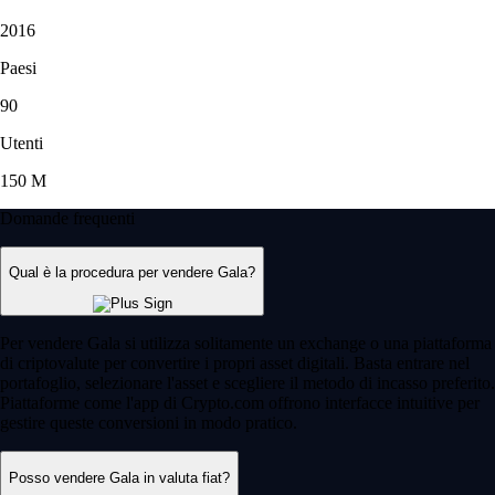
2016
Paesi
90
Utenti
150 M
Domande frequenti
Qual è la procedura per vendere Gala?
Per vendere Gala si utilizza solitamente un exchange o una piattaforma
di criptovalute per convertire i propri asset digitali. Basta entrare nel
portafoglio, selezionare l'asset e scegliere il metodo di incasso preferito.
Piattaforme come l'app di Crypto.com offrono interfacce intuitive per
gestire queste conversioni in modo pratico.
Posso vendere Gala in valuta fiat?