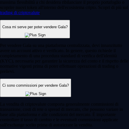
massima flessibilità a chi desidera ribilanciare il proprio portafoglio o
scoprire nuovi token all'interno dell'ecosistema cripto. Scopri di più sul
trading di criptovalute
.
Cosa mi serve per poter vendere Gala?
Per vendere Gala su una piattaforma centralizzata, devi innanzitutto
avere un account attivo e verificato. In genere, questo richiede il
completamento di una procedura standard di verifica dell'identità
(KYC), necessaria per garantire la sicurezza del conto e il rispetto delle
normative vigenti prima di poter effettuare operazioni di trading o
prelievi.
Ci sono commissioni per vendere Gala?
La vendita di criptovalute comporta generalmente commissioni di
transazione, costi di rete o spread di mercato, che possono variare in
base alla piattaforma e alle condizioni del mercato. È importante
controllare il tasso di cambio e le eventuali commissioni applicate
sull'exchange scelto prima di autorizzare la vendita.