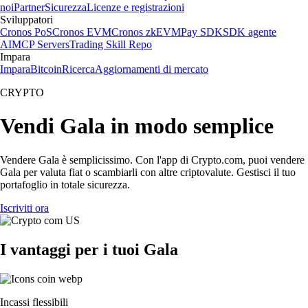
noi
Partner
Sicurezza
Licenze e registrazioni
Sviluppatori
Cronos PoS
Cronos EVM
Cronos zkEVM
Pay SDK
SDK agente
AI
MCP Servers
Trading Skill Repo
Impara
Impara
Bitcoin
Ricerca
Aggiornamenti di mercato
CRYPTO
Vendi Gala in modo semplice
Vendere Gala è semplicissimo. Con l'app di Crypto.com, puoi vendere
Gala per valuta fiat o scambiarli con altre criptovalute. Gestisci il tuo
portafoglio in totale sicurezza.
Iscriviti ora
I vantaggi per i tuoi Gala
Incassi flessibili