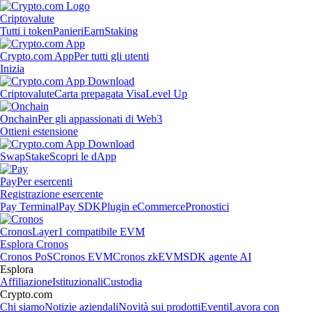
Criptovalute
Tutti i token
Panieri
Earn
Staking
Crypto.com App
Per tutti gli utenti
Inizia
Criptovalute
Carta prepagata Visa
Level Up
Onchain
Per gli appassionati di Web3
Ottieni estensione
Swap
Stake
Scopri le dApp
Pay
Per esercenti
Registrazione esercente
Pay Terminal
Pay SDK
Plugin eCommerce
Pronostici
Cronos
Layer1 compatibile EVM
Esplora Cronos
Cronos PoS
Cronos EVM
Cronos zkEVM
SDK agente AI
Esplora
Affiliazione
Istituzionali
Custodia
Crypto.com
Chi siamo
Notizie aziendali
Novità sui prodotti
Eventi
Lavora con