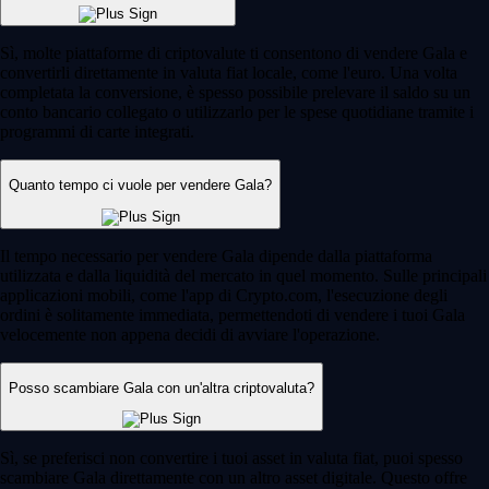
Sì, molte piattaforme di criptovalute ti consentono di vendere Gala e
convertirli direttamente in valuta fiat locale, come l'euro. Una volta
completata la conversione, è spesso possibile prelevare il saldo su un
conto bancario collegato o utilizzarlo per le spese quotidiane tramite i
programmi di carte integrati.
Quanto tempo ci vuole per vendere Gala?
Il tempo necessario per vendere Gala dipende dalla piattaforma
utilizzata e dalla liquidità del mercato in quel momento. Sulle principali
applicazioni mobili, come l'app di Crypto.com, l'esecuzione degli
ordini è solitamente immediata, permettendoti di vendere i tuoi Gala
velocemente non appena decidi di avviare l'operazione.
Posso scambiare Gala con un'altra criptovaluta?
Sì, se preferisci non convertire i tuoi asset in valuta fiat, puoi spesso
scambiare Gala direttamente con un altro asset digitale. Questo offre