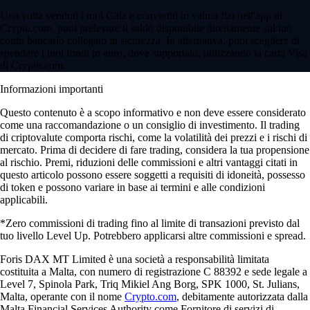
Una volta venduti i tuoi Gala e convertiti in valuta fiat nell'app di
Crypto.com, puoi prelevare il saldo disponibile direttamente sul tuo
conto bancario collegato in sicurezza. In alternativa, puoi scegliere di
spendere i tuoi fondi in euro, dove supportato, utilizzando la carta Visa
di Crypto.com.
Informazioni importanti
Questo contenuto è a scopo informativo e non deve essere considerato
come una raccomandazione o un consiglio di investimento. Il trading
di criptovalute comporta rischi, come la volatilità dei prezzi e i rischi di
mercato. Prima di decidere di fare trading, considera la tua propensione
al rischio. Premi, riduzioni delle commissioni e altri vantaggi citati in
questo articolo possono essere soggetti a requisiti di idoneità, possesso
di token e possono variare in base ai termini e alle condizioni
applicabili.
*Zero commissioni di trading fino al limite di transazioni previsto dal
tuo livello Level Up. Potrebbero applicarsi altre commissioni e spread.
Foris DAX MT Limited è una società a responsabilità limitata
costituita a Malta, con numero di registrazione C 88392 e sede legale a
Level 7, Spinola Park, Triq Mikiel Ang Borg, SPK 1000, St. Julians,
Malta, operante con il nome
Crypto.com
, debitamente autorizzata dalla
Malta Financial Services Authority come Fornitore di servizi di