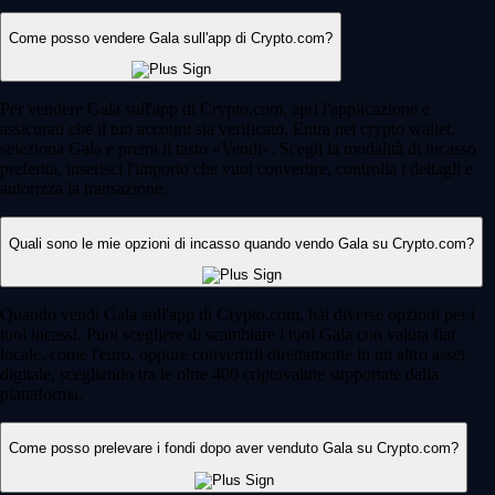
Come posso vendere Gala sull'app di Crypto.com?
Per vendere Gala sull'app di Crypto.com, apri l'applicazione e
assicurati che il tuo account sia verificato. Entra nel crypto wallet,
seleziona Gala e premi il tasto «Vendi». Scegli la modalità di incasso
preferita, inserisci l'importo che vuoi convertire, controlla i dettagli e
autorizza la transazione.
Quali sono le mie opzioni di incasso quando vendo Gala su Crypto.com?
Quando vendi Gala sull'app di Crypto.com, hai diverse opzioni per i
tuoi incassi. Puoi scegliere di scambiare i tuoi Gala con valuta fiat
locale, come l'euro, oppure convertirli direttamente in un altro asset
digitale, scegliendo tra le oltre 400 criptovalute supportate dalla
piattaforma.
Come posso prelevare i fondi dopo aver venduto Gala su Crypto.com?