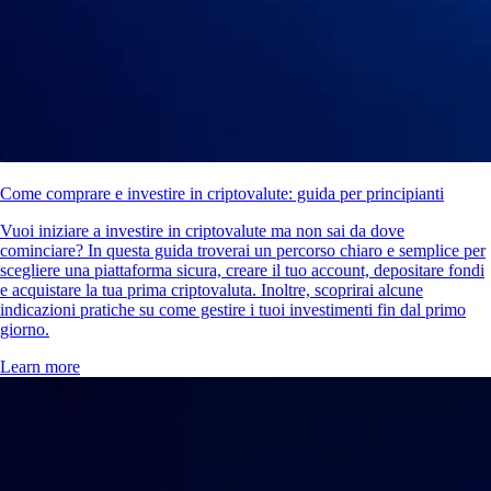
Come comprare e investire in criptovalute: guida per principianti
Vuoi iniziare a investire in criptovalute ma non sai da dove
cominciare? In questa guida troverai un percorso chiaro e semplice per
scegliere una piattaforma sicura, creare il tuo account, depositare fondi
e acquistare la tua prima criptovaluta. Inoltre, scoprirai alcune
indicazioni pratiche su come gestire i tuoi investimenti fin dal primo
giorno.
Learn more