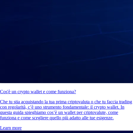
Cos'è un crypto wallet e come funziona?
Che tu stia acquistando la tua prima criptovaluta o che tu faccia trading
con regolarità, c’è uno strumento fondamentale: il crypto wallet. In
questa guida spieghiamo cos’è un wallet per criptovalute, come
funziona e come scegliere quello più adatto alle tue esigenze.
Learn more