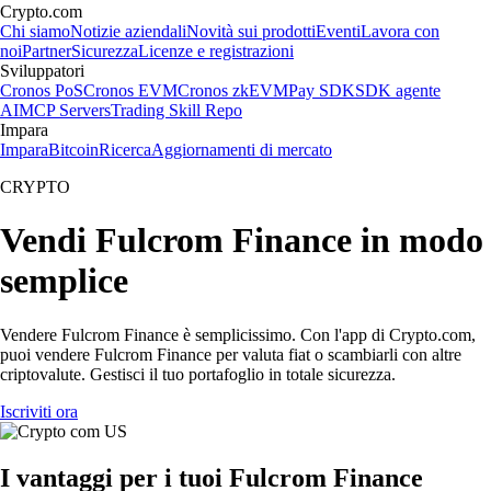
Crypto.com
Chi siamo
Notizie aziendali
Novità sui prodotti
Eventi
Lavora con
noi
Partner
Sicurezza
Licenze e registrazioni
Sviluppatori
Cronos PoS
Cronos EVM
Cronos zkEVM
Pay SDK
SDK agente
AI
MCP Servers
Trading Skill Repo
Impara
Impara
Bitcoin
Ricerca
Aggiornamenti di mercato
CRYPTO
Vendi Fulcrom Finance in modo
semplice
Vendere Fulcrom Finance è semplicissimo. Con l'app di Crypto.com,
puoi vendere Fulcrom Finance per valuta fiat o scambiarli con altre
criptovalute. Gestisci il tuo portafoglio in totale sicurezza.
Iscriviti ora
I vantaggi per i tuoi Fulcrom Finance