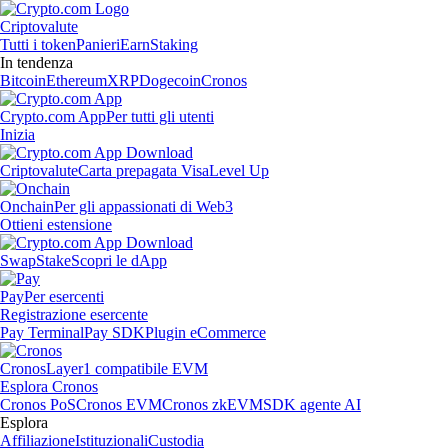
Criptovalute
Tutti i token
Panieri
Earn
Staking
In tendenza
Bitcoin
Ethereum
XRP
Dogecoin
Cronos
Crypto.com App
Per tutti gli utenti
Inizia
Criptovalute
Carta prepagata Visa
Level Up
Onchain
Per gli appassionati di Web3
Ottieni estensione
Swap
Stake
Scopri le dApp
Pay
Per esercenti
Registrazione esercente
Pay Terminal
Pay SDK
Plugin eCommerce
Cronos
Layer1 compatibile EVM
Esplora Cronos
Cronos PoS
Cronos EVM
Cronos zkEVM
SDK agente AI
Esplora
Affiliazione
Istituzionali
Custodia