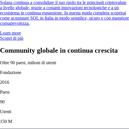
Solana continua a consolidare il suo ruolo tra le principali criptovalute
a livello globale, grazie a costanti innovazioni tecnologiche e a un
ecosistema in continua espansione. In questa guida completa scoprirai
come acquistare SOL in Italia in modo semplice, sicuro e con maggiore
consapevolezza.
Learn more
Scopri di più
Community globale in continua crescita
Oltre 90 paesi, milioni di utenti
Fondazione
2016
Paesi
90
Utenti
150 M