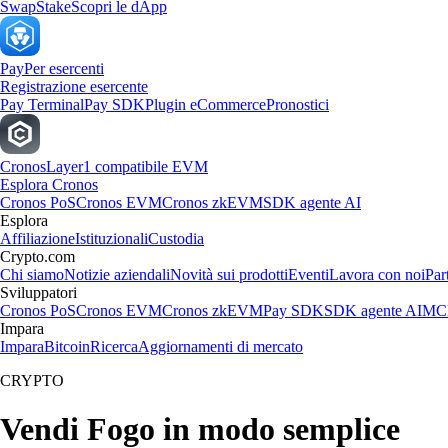
Swap
Stake
Scopri le dApp
Pay
Per esercenti
Registrazione esercente
Pay Terminal
Pay SDK
Plugin eCommerce
Pronostici
Cronos
Layer1 compatibile EVM
Esplora Cronos
Cronos PoS
Cronos EVM
Cronos zkEVM
SDK agente AI
Esplora
Affiliazione
Istituzionali
Custodia
Crypto.com
Chi siamo
Notizie aziendali
Novità sui prodotti
Eventi
Lavora con noi
Par
Sviluppatori
Cronos PoS
Cronos EVM
Cronos zkEVM
Pay SDK
SDK agente AI
MCP
Impara
Impara
Bitcoin
Ricerca
Aggiornamenti di mercato
CRYPTO
Vendi Fogo in modo semplice