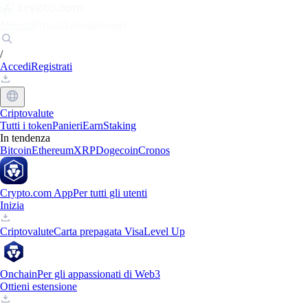
Mercati
Privati
Aziende
Scopri
/
Accedi
Registrati
Criptovalute
Tutti i token
Panieri
Earn
Staking
In tendenza
Bitcoin
Ethereum
XRP
Dogecoin
Cronos
Crypto.com App
Per tutti gli utenti
Inizia
Criptovalute
Carta prepagata Visa
Level Up
Onchain
Per gli appassionati di Web3
Ottieni estensione