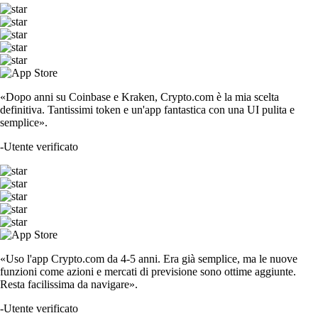
TRUMP
$
1.27
+
0.26
%
SOL
$
63.03
-2.37
%
DOGE
$
0.059478
-2.14
%
SHIB
$
0.000004
-4.73
%
USDT
$
0.865611
+
0.00
%