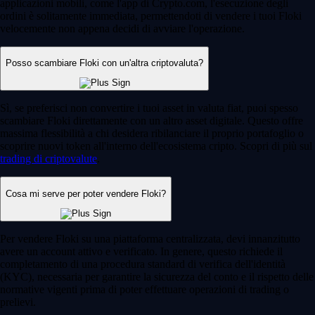
Cos'è un crypto wallet e come funziona?
Che tu stia acquistando la tua prima criptovaluta o che tu faccia trading
con regolarità, c’è uno strumento fondamentale: il crypto wallet. In
questa guida spieghiamo cos’è un wallet per criptovalute, come
funziona e come scegliere quello più adatto alle tue esigenze.
Learn more
Cos'è un crypto wallet e come funziona?
Che tu stia acquistando la tua prima criptovaluta o che tu faccia trading
con regolarità, c’è uno strumento fondamentale: il crypto wallet. In
questa guida spieghiamo cos’è un wallet per criptovalute, come
funziona e come scegliere quello più adatto alle tue esigenze.
Learn more
Come comprare Solana (SOL) in Italia
Solana continua a consolidare il suo ruolo tra le principali criptovalute
a livello globale, grazie a costanti innovazioni tecnologiche e a un