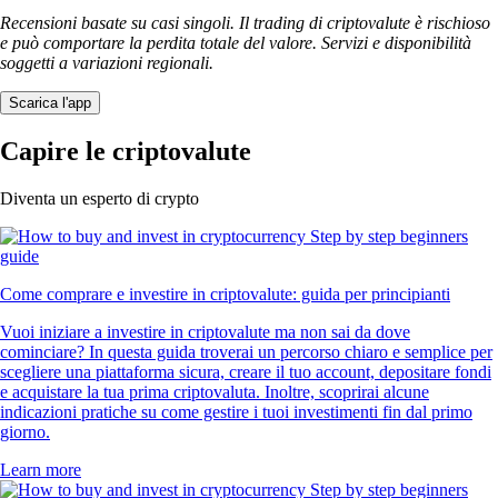
LTC
$
39.40
+
0.40
%
UNI
$
3.46
-3.26
%
XLM
$
0.139834
-3.67
%
PEPE
$
0.000002
-2.57
%
POL
$
0.064848
+
0.16
%