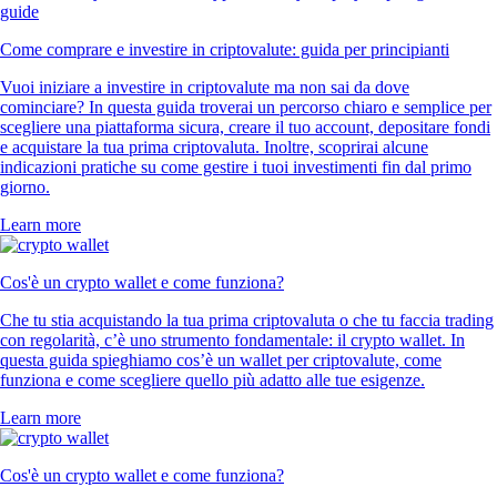
FIL
$
0.607976
-2.95
%
Cosa dicono i nostri clienti
4.7
320k Reviews
4.5