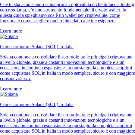
660k Reviews
«Uso l'app dal 2021: dopo averne provate altre, questa è la migliore.
Facile da usare e con un supporto unico nel suo genere».
-
Utente verificato
«Dopo anni su Coinbase e Kraken, Crypto.com è la mia scelta
definitiva. Tantissimi token e un'app fantastica con una UI pulita e
semplice».
-
Utente verificato