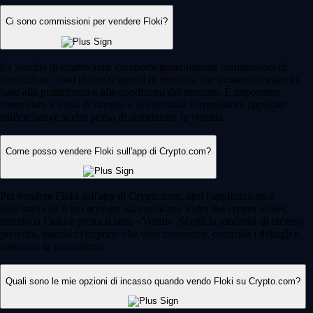
ecosistema in continua espansione. In questa guida completa scoprirai
come acquistare SOL in Italia in modo semplice, sicuro e con maggiore
consapevolezza.
Learn more
Come comprare Solana (SOL) in Italia
Solana continua a consolidare il suo ruolo tra le principali criptovalute
a livello globale, grazie a costanti innovazioni tecnologiche e a un
ecosistema in continua espansione. In questa guida completa scoprirai
come acquistare SOL in Italia in modo semplice, sicuro e con maggiore
consapevolezza.
Learn more
Scopri di più
Community globale in continua crescita
Oltre 90 paesi, milioni di utenti
Fondazione
2016