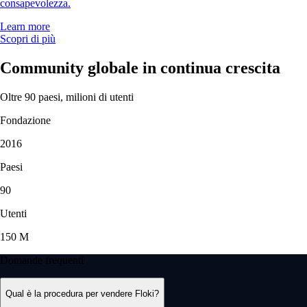
«Uso l'app Crypto.com da 4-5 anni. Era già semplice, ma le nuove
funzioni come azioni e mercati di previsione sono ottime aggiunte.
Resta facilissima da navigare».
-
Utente verificato
Recensioni basate su casi singoli. Il trading di criptovalute è rischioso
e può comportare la perdita totale del valore. Servizi e disponibilità
soggetti a variazioni regionali.
Scarica l'app
Capire le criptovalute
Diventa un esperto di crypto