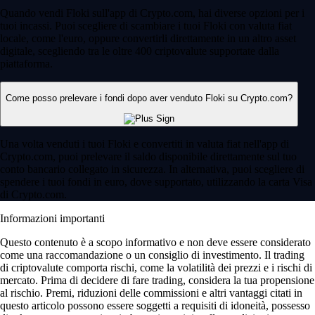
Paesi
90
Utenti
150 M
Domande frequenti
Qual è la procedura per vendere Floki?
Per vendere Floki si utilizza solitamente un exchange o una piattaforma
di criptovalute per convertire i propri asset digitali. Basta entrare nel
portafoglio, selezionare l'asset e scegliere il metodo di incasso preferito.
Piattaforme come l'app di Crypto.com offrono interfacce intuitive per
gestire queste conversioni in modo pratico.
Posso vendere Floki in valuta fiat?