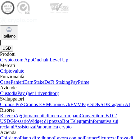
Come posso vendere Floki sull'app di Crypto.com?
Per vendere Floki sull'app di Crypto.com, apri l'applicazione e
assicurati che il tuo account sia verificato. Entra nel crypto wallet,
seleziona Floki e premi il tasto «Vendi». Scegli la modalità di incasso
preferita, inserisci l'importo che vuoi convertire, controlla i dettagli e
autorizza la transazione.
Quali sono le mie opzioni di incasso quando vendo Floki su Crypto.com?
Quando vendi Floki sull'app di Crypto.com, hai diverse opzioni per i
tuoi incassi. Puoi scegliere di scambiare i tuoi Floki con valuta fiat
locale, come l'euro, oppure convertirli direttamente in un altro asset
digitale, scegliendo tra le oltre 400 criptovalute supportate dalla
piattaforma.
Come posso prelevare i fondi dopo aver venduto Floki su Crypto.com?
Una volta venduti i tuoi Floki e convertiti in valuta fiat nell'app di