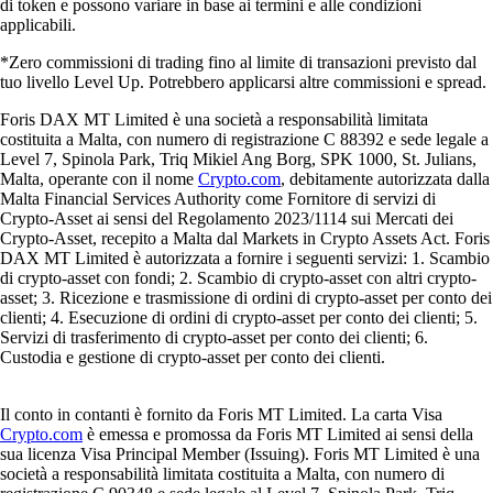
Sì, molte piattaforme di criptovalute ti consentono di vendere Floki e
convertirli direttamente in valuta fiat locale, come l'euro. Una volta
completata la conversione, è spesso possibile prelevare il saldo su un
conto bancario collegato o utilizzarlo per le spese quotidiane tramite i
programmi di carte integrati.
Quanto tempo ci vuole per vendere Floki?
Il tempo necessario per vendere Floki dipende dalla piattaforma
utilizzata e dalla liquidità del mercato in quel momento. Sulle principali
applicazioni mobili, come l'app di Crypto.com, l'esecuzione degli
ordini è solitamente immediata, permettendoti di vendere i tuoi Floki
velocemente non appena decidi di avviare l'operazione.
Posso scambiare Floki con un'altra criptovaluta?
Sì, se preferisci non convertire i tuoi asset in valuta fiat, puoi spesso
scambiare Floki direttamente con un altro asset digitale. Questo offre
massima flessibilità a chi desidera ribilanciare il proprio portafoglio o
scoprire nuovi token all'interno dell'ecosistema cripto. Scopri di più sul