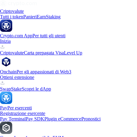
Criptovalute
Tutti i token
Panieri
Earn
Staking
Crypto.com App
Per tutti gli utenti
Inizia
Criptovalute
Carta prepagata Visa
Level Up
Onchain
Per gli appassionati di Web3
Ottieni estensione
Swap
Stake
Scopri le dApp
Pay
Per esercenti
Registrazione esercente
Pay Terminal
Pay SDK
Plugin eCommerce
Pronostici