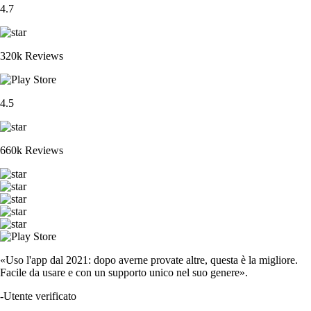
XRP
$
0.896751
-3.16
%
ETH
$
1,649.73
-0.61
%
CRO
$
0.045969
-1.92
%
ADA
$
0.177696
+
7.72
%