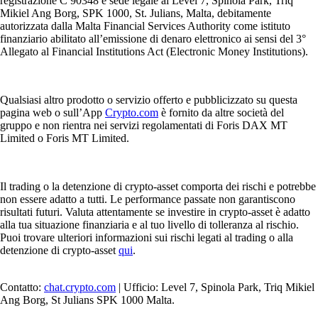
trading di criptovalute
.
Cosa mi serve per poter vendere Floki?
Per vendere Floki su una piattaforma centralizzata, devi innanzitutto
avere un account attivo e verificato. In genere, questo richiede il
completamento di una procedura standard di verifica dell'identità
(KYC), necessaria per garantire la sicurezza del conto e il rispetto delle
normative vigenti prima di poter effettuare operazioni di trading o
prelievi.
Ci sono commissioni per vendere Floki?
La vendita di criptovalute comporta generalmente commissioni di
transazione, costi di rete o spread di mercato, che possono variare in
base alla piattaforma e alle condizioni del mercato. È importante
controllare il tasso di cambio e le eventuali commissioni applicate
sull'exchange scelto prima di autorizzare la vendita.