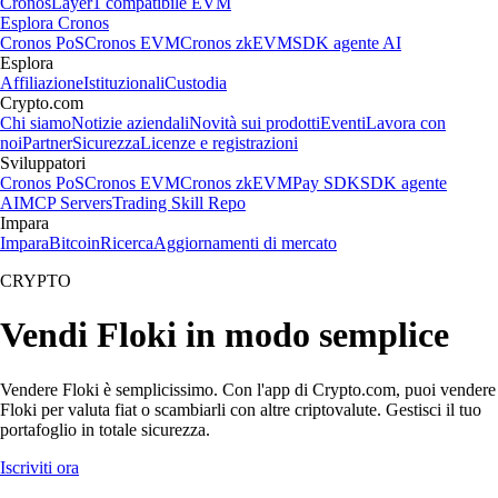
Cronos
Layer1 compatibile EVM
Esplora Cronos
Cronos PoS
Cronos EVM
Cronos zkEVM
SDK agente AI
Esplora
Affiliazione
Istituzionali
Custodia
Crypto.com
Chi siamo
Notizie aziendali
Novità sui prodotti
Eventi
Lavora con
noi
Partner
Sicurezza
Licenze e registrazioni
Sviluppatori
Cronos PoS
Cronos EVM
Cronos zkEVM
Pay SDK
SDK agente
AI
MCP Servers
Trading Skill Repo
Impara
Impara
Bitcoin
Ricerca
Aggiornamenti di mercato
CRYPTO
Vendi Floki in modo semplice
Vendere Floki è semplicissimo. Con l'app di Crypto.com, puoi vendere
Floki per valuta fiat o scambiarli con altre criptovalute. Gestisci il tuo
portafoglio in totale sicurezza.
Iscriviti ora